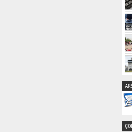
AR
ÇO