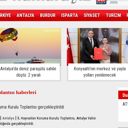
RKİYE
ANTALYA
BURDUR
ISPARTA
SİYASET
TURİZM
SAĞLIK
EKONOMİ
DÜNYA
Antalya'da deniz paraşütü sahile
Konyaaltı'nın merkez ve yayla
düştü: 2 yaralı
yolları yenilenecek
antısı haberleri
Du
AT
uma Kurulu Toplantısı gerçekleştirildi
|
|
Antalya
İL Hayvanları Koruma Kurulu Toplantısı, Antalya Valisi
ığında gerçekleştirildi.