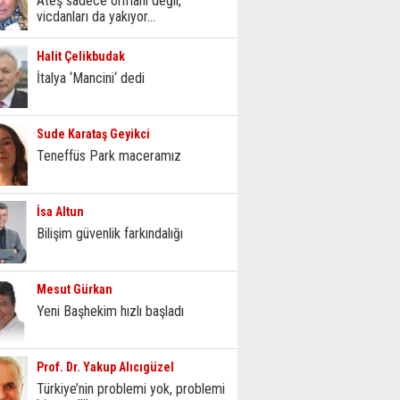
Ateş sadece ormanı değil,
vicdanları da yakıyor...
Halit Çelikbudak
İtalya ‘Mancini‘ dedi
Sude Karataş Geyikci
Teneffüs Park maceramız
İsa Altun
Bilişim güvenlik farkındalığı
Mesut Gürkan
Yeni Başhekim hızlı başladı
Prof. Dr. Yakup Alıcıgüzel
Türkiye’nin problemi yok, problemi