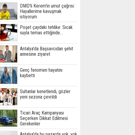
DMD'li Kerem'in umut çağrısı:
Hayallerime kavuşmak
istiyorum
Poşet çaydaki tehlike: Sıcak
suyla temas ettiğinde...
Antalya'da Başsavcıdan şehit
annesine ziyaret
Genç fenomen hayatını
kaybetti
Sultanlar kenetlendi, gözler
yeni sezona çevrildi
Ticari Araç Kampanyası
Seçerken Dikkat Edilmesi
Gerekenler
Antalya'da bu pazarda yok, yok