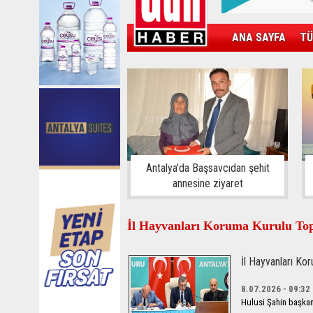
ANA SAYFA
TÜ
KAMPÜS
SPOR
GÜN'ÜN ÜRÜNÜ
Antalya'da Başsavcıdan şehit
annesine ziyaret
İl Hayvanları Koruma Kurulu Topl
İl Hayvanları Kor
8.07.2026 - 09:32
Hulusi Şahin başkanl