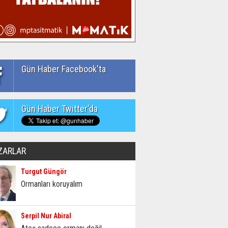
Gün Haber Facebook'ta
Gün Haber Twitter'da
ZARLAR
Turgut Güngör
Ormanları koruyalım
Serpil Nur Abiral