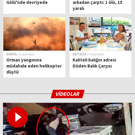
Gölü'nde devriyede
arkadan çarptı: 1 ölü, 15
yaralı
DÜNYA
/ 5 saat önce
ANTALYA
/ 5 saat önce
Orman yangınına
Kaliteli balığın adresi
müdahale eden helikopter
Düden Balık Çarşısı
düştü
VİDEOLAR