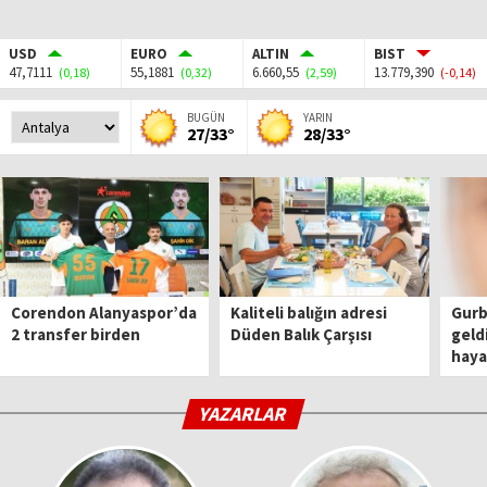
USD
EURO
ALTIN
BIST
47,7111
55,1881
6.660,55
13.779,390
(0,18)
(0,32)
(2,59)
(-0,14)
BUGÜN
YARIN
27/33°
28/33°
Corendon Alanyaspor’da
Kaliteli balığın adresi
Gurbe
2 transfer birden
Düden Balık Çarşısı
geld
haya
YAZARLAR