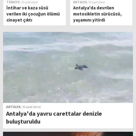
TÜRKİYE
/ 6 saat önce
ANTALYA
/ 6 saat önce
İntihar ve kaza süsü
Antalya'da devrilen
verilen iki çocuğun ölümü
motosikletin sürücüsü,
cinayet çıktı
yaşamını yitirdi
ANTALYA
/ 6 saat önce
Antalya'da yavru carettalar denizle
buluşturuldu