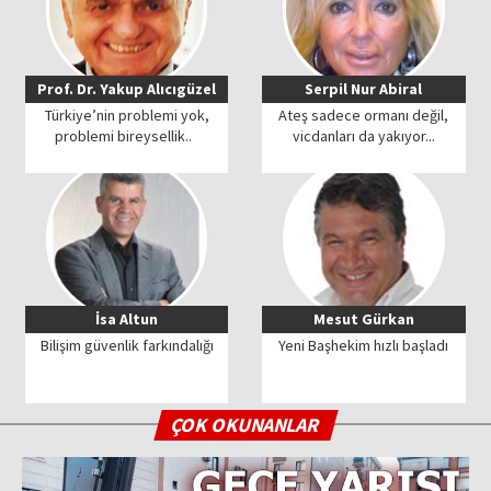
Prof. Dr. Yakup Alıcıgüzel
Serpil Nur Abiral
Türkiye’nin problemi yok,
Ateş sadece ormanı değil,
problemi bireysellik..
vicdanları da yakıyor...
İsa Altun
Mesut Gürkan
Bilişim güvenlik farkındalığı
Yeni Başhekim hızlı başladı
ÇOK OKUNANLAR