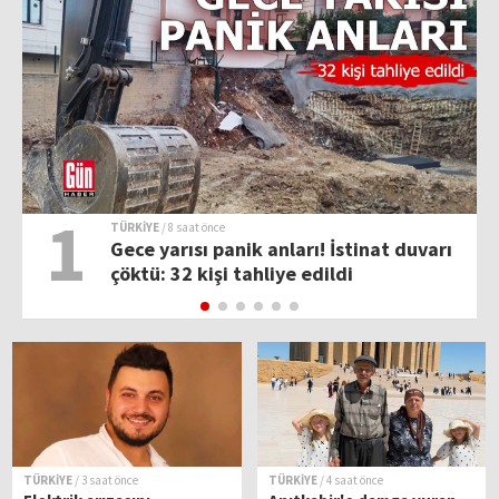
1
TÜRKİYE
/ 8 saat önce
Gece yarısı panik anları! İstinat duvarı
çöktü: 32 kişi tahliye edildi
TÜRKİYE
/ 3 saat önce
TÜRKİYE
/ 4 saat önce