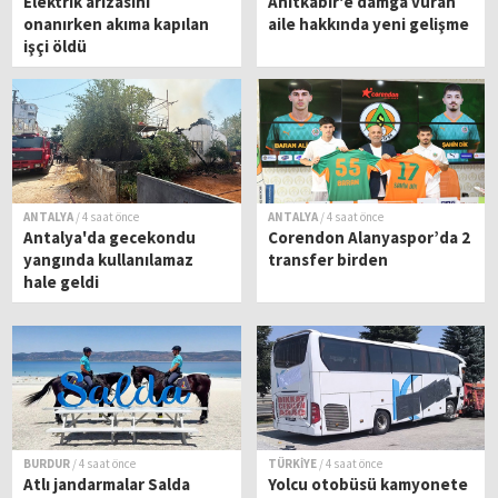
Elektrik arızasını
Anıtkabir'e damga vuran
onanırken akıma kapılan
aile hakkında yeni gelişme
işçi öldü
ANTALYA
/ 4 saat önce
ANTALYA
/ 4 saat önce
Antalya'da gecekondu
Corendon Alanyaspor’da 2
yangında kullanılamaz
transfer birden
hale geldi
BURDUR
/ 4 saat önce
TÜRKİYE
/ 4 saat önce
Atlı jandarmalar Salda
Yolcu otobüsü kamyonete