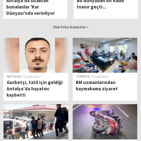
Antalya'da sıcaktan
Bu dünyadan bir Kadir
bunalanlar 'Kar
İnanır geçti...
Dünyası'nda serinliyor
Tüm Foto Galeriler »
ANTALYA
/ 5 saat önce
TÜRKİYE
/ 6 saat önce
Gurbetçi, tatil için geldiği
BM uzmanlarından
Antalya’da hayatını
kaymakama ziyaret
kaybetti