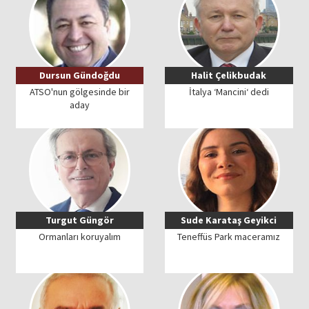
Dursun Gündoğdu
Halit Çelikbudak
ATSO'nun gölgesinde bir
İtalya ‘Mancini‘ dedi
aday
Turgut Güngör
Sude Karataş Geyikci
Ormanları koruyalım
Teneffüs Park maceramız