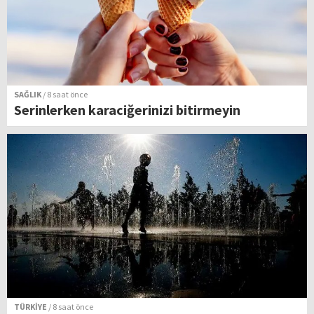
SAĞLIK
/ 8 saat önce
Serinlerken karaciğerinizi bitirmeyin
TÜRKİYE
/ 8 saat önce