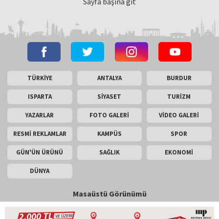
Sayfa başına git
TÜRKİYE
ANTALYA
BURDUR
ISPARTA
SİYASET
TURİZM
YAZARLAR
FOTO GALERİ
VİDEO GALERİ
RESMİ REKLAMLAR
KAMPÜS
SPOR
GÜN'ÜN ÜRÜNÜ
SAĞLIK
EKONOMİ
DÜNYA
Masaüstü Görünümü
İletişim
Künye