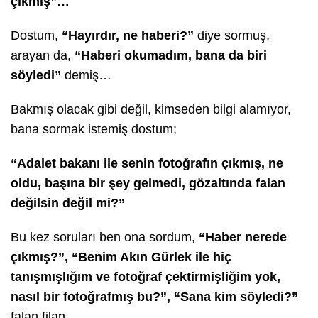
çıkmış”…
Dostum,
“Hayırdır, ne haberi?”
diye sormuş,
arayan da,
“Haberi okumadım, bana da biri
söyledi”
demiş…
Bakmış olacak gibi değil, kimseden bilgi alamıyor,
bana sormak istemiş dostum;
“Adalet bakanı ile senin fotoğrafın çıkmış, ne
oldu, başına bir şey gelmedi, gözaltında falan
değilsin değil mi?”
Bu kez soruları ben ona sordum,
“Haber nerede
çıkmış?”, “Benim Akın Gürlek ile hiç
tanışmışlığım ve fotoğraf çektirmişliğim yok,
nasıl bir fotoğrafmış bu?”, “Sana kim söyledi?”
falan filan…