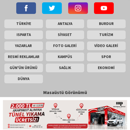
TÜRKİYE
ANTALYA
BURDUR
ISPARTA
SİYASET
TURİZM
YAZARLAR
FOTO GALERİ
VİDEO GALERİ
RESMİ REKLAMLAR
KAMPÜS
SPOR
GÜN'ÜN ÜRÜNÜ
SAĞLIK
EKONOMİ
DÜNYA
Masaüstü Görünümü
İletişim
Künye
Copyright © 2026 Gün Haber