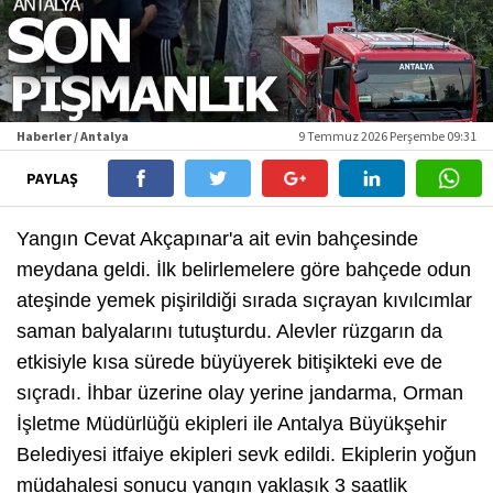
Haberler / Antalya
9 Temmuz 2026 Perşembe 09:31
PAYLAŞ
Yangın Cevat Akçapınar'a ait evin bahçesinde
meydana geldi. İlk belirlemelere göre bahçede odun
ateşinde yemek pişirildiği sırada sıçrayan kıvılcımlar
saman balyalarını tutuşturdu. Alevler rüzgarın da
etkisiyle kısa sürede büyüyerek bitişikteki eve de
sıçradı. İhbar üzerine olay yerine jandarma, Orman
İşletme Müdürlüğü ekipleri ile Antalya Büyükşehir
Belediyesi itfaiye ekipleri sevk edildi. Ekiplerin yoğun
müdahalesi sonucu yangın yaklaşık 3 saatlik