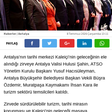
Haberler / Antalya
8 Temmuz 2026 Çarşamba 13:11
PAYLAŞ
Antalya’nın tarihi merkezi Kaleiçi’nin geleceğinin ele
alındığı zirveye Antalya Valisi Hulusi Şahin, ATSO
Yönetim Kurulu Başkanı Yusuf Hacısüleyman,
Antalya Büyükşehir Belediyesi Başkan Vekili Büşra
Özdemir, Muratpaşa Kaymakamı İhsan Kara ile
turizm sektörü temsilcileri katıldı.
Zirvede sürdürülebilir turizm, tarihi mirasın
korunması ve Kaleiçi’nin geleceği masaya