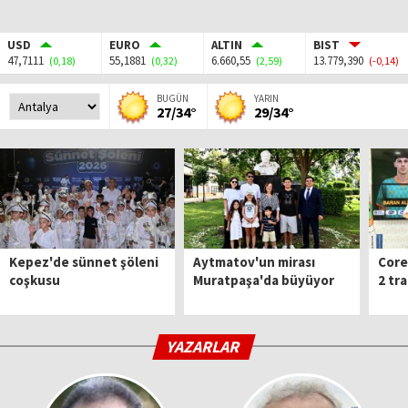
USD
EURO
ALTIN
BIST
47,7111
55,1881
6.660,55
13.779,390
(0,18)
(0,32)
(2,59)
(-0,14)
BUGÜN
YARIN
27/34°
29/34°
Kepez'de sünnet şöleni
Aytmatov'un mirası
Core
coşkusu
Muratpaşa'da büyüyor
2 tr
YAZARLAR