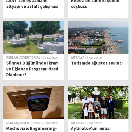
ASAT’tan eş zamanlı
Kepez'de sünnet şöleni
altyapı ve asfalt çalışması
coşkusu
REKLAM/ADVERTORIAL
/ 2 saat önce
ANTALYA
/ 2 saat önce
Sünnet Düğününde İkram
Turizmde ağustos sevinci
ve Eğlence Programı Nasıl
Planlanır?
REKLAM/ADVERTORIAL
/ 2 saat önce
ANTALYA
/ 2 saat önce
Mechoviae: Engineering-
Aytmatov'un mirası