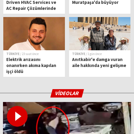
Driven HVAC Services ve
Muratpaşa'da büyüyor
AC Repair Çözümlerinde
Güvenilir Teknik Hizmet
Ortağınız
TÜRKİYE
/ 23 saat önce
TÜRKİYE
/ 1 gün önce
Elektrik arızasını
Anıtkabir'e damga vuran
onanırken akıma kapılan
aile hakkında yeni gelişme
işçi öldü
VİDEOLAR