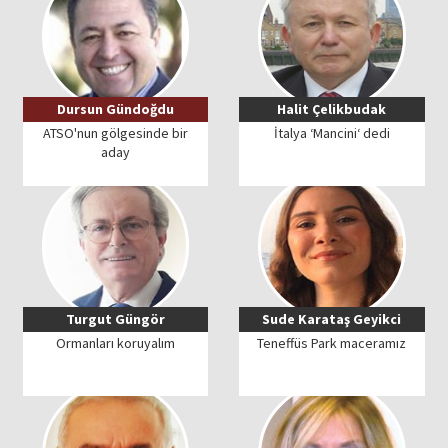
Dursun Gündoğdu
Halit Çelikbudak
ATSO'nun gölgesinde bir
İtalya ‘Mancini‘ dedi
aday
Turgut Güngör
Sude Karataş Geyikci
Ormanları koruyalım
Teneffüs Park maceramız