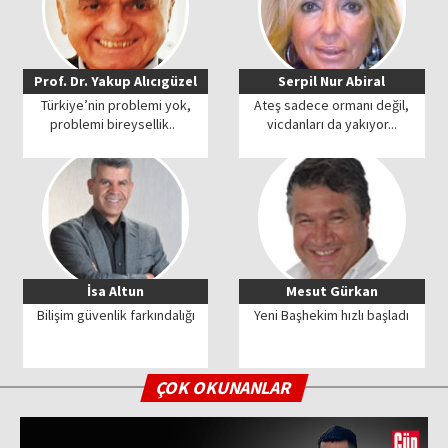
Prof. Dr. Yakup Alıcıgüzel
Serpil Nur Abiral
Türkiye’nin problemi yok,
Ateş sadece ormanı değil,
problemi bireysellik..
vicdanları da yakıyor...
İsa Altun
Mesut Gürkan
Bilişim güvenlik farkındalığı
Yeni Başhekim hızlı başladı
ÇOK OKUNANLAR