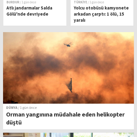
BURDUR
/ 1 gün önce
TÜRKİYE
/ 1 gün önce
Atlı jandarmalar Salda
Yolcu otobüsü kamyonete
Gölü'nde devriyede
arkadan çarptı: 1 ölü, 15
yaralı
DÜNYA
/ 1 gün önce
Orman yangınına müdahale eden helikopter
düştü