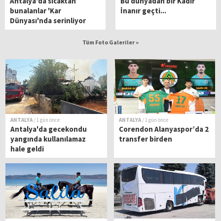
Antalya'da sıcaktan
Bu dünyadan bir Kadir
bunalanlar 'Kar
İnanır geçti...
Dünyası'nda serinliyor
Tüm Foto Galeriler »
ANTALYA
/ 1 gün önce
ANTALYA
/ 1 gün önce
Antalya'da gecekondu
Corendon Alanyaspor’da 2
yangında kullanılamaz
transfer birden
hale geldi