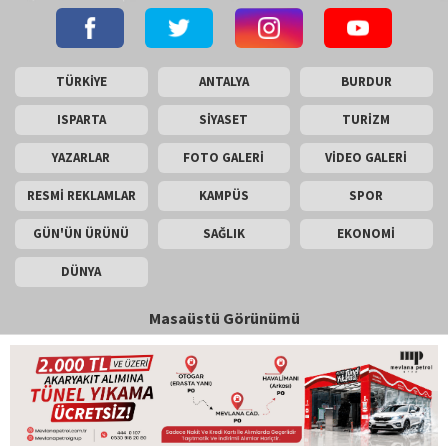
TÜRKİYE
ANTALYA
BURDUR
ISPARTA
SİYASET
TURİZM
YAZARLAR
FOTO GALERİ
VİDEO GALERİ
RESMİ REKLAMLAR
KAMPÜS
SPOR
GÜN'ÜN ÜRÜNÜ
SAĞLIK
EKONOMİ
DÜNYA
Masaüstü Görünümü
İletişim
Künye
Copyright © 2026 Gün Haber