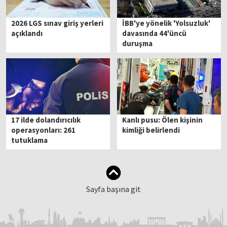
2026 LGS sınav giriş yerleri
İBB'ye yönelik 'Yolsuzluk'
açıklandı
davasında 44'üncü
duruşma
17 ilde dolandırıcılık
Kanlı pusu: Ölen kişinin
operasyonları: 261
kimliği belirlendi
tutuklama
Sayfa başına git