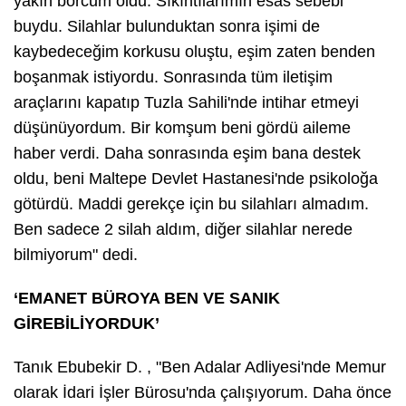
yakın borcum oldu. Sıkıntılarımın esas sebebi
buydu. Silahlar bulunduktan sonra işimi de
kaybedeceğim korkusu oluştu, eşim zaten benden
boşanmak istiyordu. Sonrasında tüm iletişim
araçlarını kapatıp Tuzla Sahili'nde intihar etmeyi
düşünüyordum. Bir komşum beni gördü aileme
haber verdi. Daha sonrasında eşim bana destek
oldu, beni Maltepe Devlet Hastanesi'nde psikoloğa
götürdü. Maddi gerekçe için bu silahları almadım.
Ben sadece 2 silah aldım, diğer silahlar nerede
bilmiyorum" dedi.
‘EMANET BÜROYA BEN VE SANIK
GİREBİLİYORDUK’
Tanık Ebubekir D. , "Ben Adalar Adliyesi'nde Memur
olarak İdari İşler Bürosu'nda çalışıyorum. Daha önce