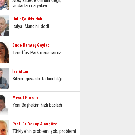
Ateş sadece ormanı değil,
vicdanları da yakıyor...
Halit Çelikbudak
İtalya ‘Mancini‘ dedi
Sude Karataş Geyikci
Teneffüs Park maceramız
İsa Altun
Bilişim güvenlik farkındalığı
Mesut Gürkan
Yeni Başhekim hızlı başladı
Prof. Dr. Yakup Alıcıgüzel
Türkiye’nin problemi yok, problemi