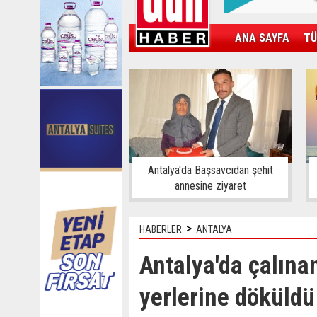
ANA SAYFA
TÜ
KAMPÜS
SPOR
GÜN'ÜN ÜRÜNÜ
Antalya'da Başsavcıdan şehit
annesine ziyaret
>
HABERLER
ANTALYA
Antalya'da çalın
yerlerine döküldü