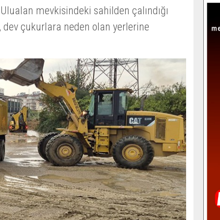
Ulualan mevkisindeki sahilden çalındığı
 dev çukurlara neden olan yerlerine