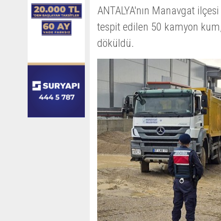
ANTALYA'nın Manavgat ilçesi 
tespit edilen 50 kamyon kum,
döküldü.