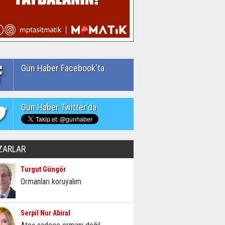
Gün Haber Facebook'ta
Gün Haber Twitter'da
ZARLAR
Turgut Güngör
Ormanları koruyalım
Serpil Nur Abiral