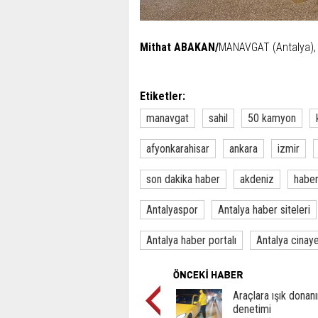
Mithat ABAKAN/
MANAVGAT (Antalya),
Etiketler:
manavgat
sahil
50 kamyon
afyonkarahisar
ankara
izmir
son dakika haber
akdeniz
habe
Antalyaspor
Antalya haber siteleri
Antalya haber portalı
Antalya cinay
Araçlara ışık donan
denetimi