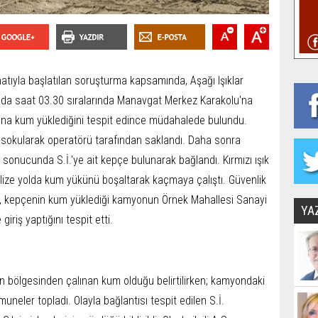
atıyla başlatılan soruşturma kapsamında, Aşağı Işıklar
'da saat 03.30 sıralarında Manavgat Merkez Karakolu'na
myona kum yüklediğini tespit edince müdahalede bulundu.
 sokularak operatörü tarafından saklandı. Daha sonra
 sonucunda S.İ.'ye ait kepçe bulunarak bağlandı. Kırmızı ışık
ilize yolda kum yükünü boşaltarak kaçmaya çalıştı. Güvenlik
, kepçenin kum yüklediği kamyonun Örnek Mahallesi Sanayi
YA
iriş yaptığını tespit etti.
 bölgesinden çalınan kum olduğu belirtilirken; kamyondaki
eler topladı. Olayla bağlantısı tespit edilen S.İ.