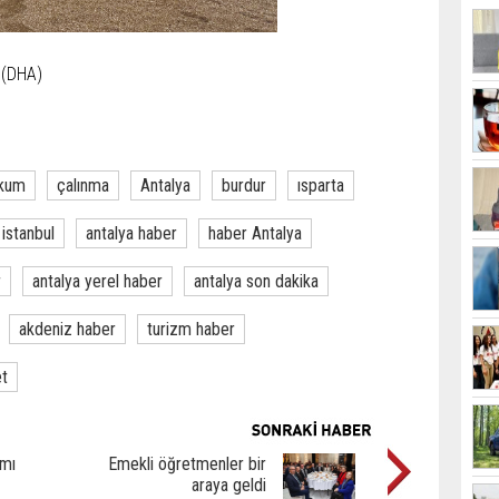
 (DHA)
kum
çalınma
Antalya
burdur
ısparta
istanbul
antalya haber
haber Antalya
r
antalya yerel haber
antalya son dakika
akdeniz haber
turizm haber
et
ımı
Emekli öğretmenler bir
araya geldi