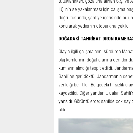
tutuklanırken, gözaltına alınan S.Ş. ve A.Ç
İ.Ç.'nin se yakalanması için çalışma baş
doğrultusunda, şantiye içerisinde bulun
konularak yediemin otoparkına çekildi.
DOĞADAKİ TAHRİBAT DRON KAMERA
Olayla ilgili çalışmalarını sürdüren Ma
plaj kumlarının doğal alanına geri döndü
kumların alındığı tespit edildi. Jandarm
Sahili'ne geri döktü. Jandarmanın denet
verildiği belirtildi. Bölgedeki hırsızlık
kaydedildi. Diğer yandan Ulualan Sahili'
yansıdı. Görüntülerde; sahilde çok sayıd
aldı.