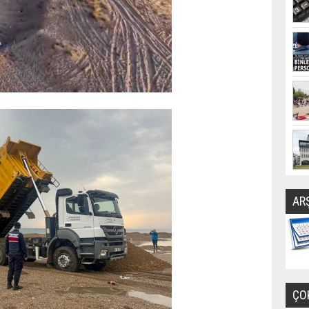
AR
ÇO