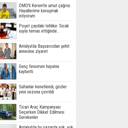
DMD'li Kerem'in umut çağrısı:
Hayallerime kavuşmak
istiyorum
Poşet çaydaki tehlike: Sıcak
suyla temas ettiğinde...
Antalya'da Başsavcıdan şehit
annesine ziyaret
Genç fenomen hayatını
kaybetti
Sultanlar kenetlendi, gözler
yeni sezona çevrildi
Ticari Araç Kampanyası
Seçerken Dikkat Edilmesi
Gerekenler
Antalya'da bu pazarda yok, yok