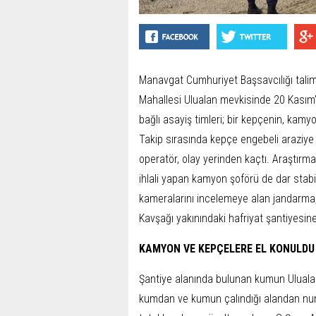
Manavgat Cumhuriyet Başsavcılığı talim
Mahallesi Ulualan mevkisinde 20 Kasım
bağlı asayiş timleri; bir kepçenin, ka
Takip sırasında kepçe engebeli araziye
operatör, olay yerinden kaçtı. Araştırma
ihlali yapan kamyon şoförü de dar stab
kameralarını incelemeye alan jandarma
Kavşağı yakınındaki hafriyat şantiyesine g
KAMYON VE KEPÇELERE EL KONULDU
Şantiye alanında bulunan kumun Ulualan
kumdan ve kumun çalındığı alandan numun