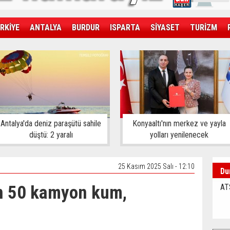
RKİYE
ANTALYA
BURDUR
ISPARTA
SİYASET
TURİZM
SAĞLIK
EKONOMİ
DÜNYA
Antalya'da deniz paraşütü sahile
Konyaaltı'nın merkez ve yayla
düştü: 2 yaralı
yolları yenilenecek
25 Kasım 2025 Salı - 12:10
Du
an 50 kamyon kum,
AT