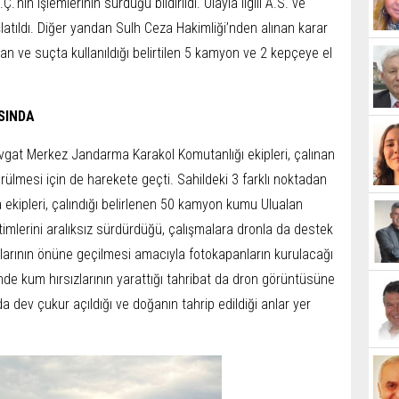
.'nin işlemlerinin sürdüğü bildirildi. Olayla ilgili A.S. ve
latıldı. Diğer yandan Sulh Ceza Hakimliği’nden alınan karar
an ve suçta kullanıldığı belirtilen 5 kamyon ve 2 kepçeye el
SINDA
navgat Merkez Jandarma Karakol Komutanlığı ekipleri, çalınan
rülmesi için de harekete geçti. Sahildeki 3 farklı noktadan
a ekipleri, çalındığı belirlenen 50 kamyon kumu Ulualan
imlerini aralıksız sürdürdüğü, çalışmalara dronla da destek
 olaylarının önüne geçilmesi amacıyla fotokapanların kurulacağı
nde kum hırsızlarının yarattığı tahribat da dron görüntüsüne
a dev çukur açıldığı ve doğanın tahrip edildiği anlar yer