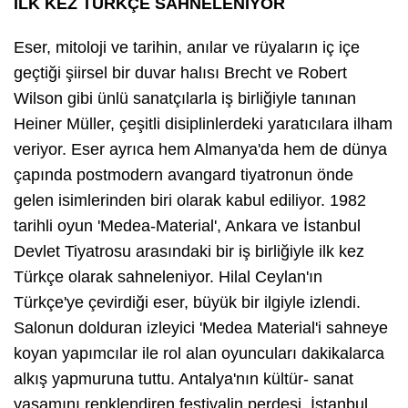
İLK KEZ TÜRKÇE SAHNELENİYOR
Eser, mitoloji ve tarihin, anılar ve rüyaların iç içe
geçtiği şiirsel bir duvar halısı Brecht ve Robert
Wilson gibi ünlü sanatçılarla iş birliğiyle tanınan
Heiner Müller, çeşitli disiplinlerdeki yaratıcılara ilham
veriyor. Eser ayrıca hem Almanya'da hem de dünya
çapında postmodern avangard tiyatronun önde
gelen isimlerinden biri olarak kabul ediliyor. 1982
tarihli oyun 'Medea-Material', Ankara ve İstanbul
Devlet Tiyatrosu arasındaki bir iş birliğiyle ilk kez
Türkçe olarak sahneleniyor. Hilal Ceylan'ın
Türkçe'ye çevirdiği eser, büyük bir ilgiyle izlendi.
Salonun dolduran izleyici 'Medea Material'i sahneye
koyan yapımcılar ile rol alan oyuncuları dakikalarca
alkış yapmuruna tuttu. Antalya'nın kültür- sanat
yaşamını renklendiren festivalin perdesi, İstanbul