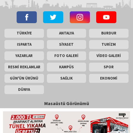
TÜRKİYE
ANTALYA
BURDUR
ISPARTA
SİYASET
TURİZM
YAZARLAR
FOTO GALERİ
VİDEO GALERİ
RESMİ REKLAMLAR
KAMPÜS
SPOR
GÜN'ÜN ÜRÜNÜ
SAĞLIK
EKONOMİ
DÜNYA
Masaüstü Görünümü
İletişim
Künye
Copyright © 2026 Gün Haber