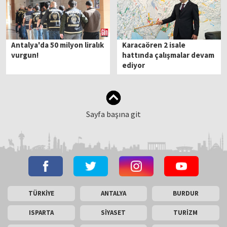
Antalya'da 50 milyon liralık
Karacaören 2 isale
vurgun!
hattında çalışmalar devam
ediyor
Sayfa başına git
TÜRKİYE
ANTALYA
BURDUR
ISPARTA
SİYASET
TURİZM