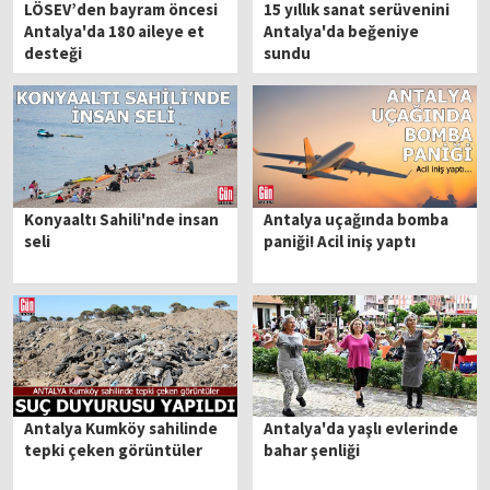
LÖSEV’den bayram öncesi
15 yıllık sanat serüvenini
Antalya'da 180 aileye et
Antalya'da beğeniye
desteği
sundu
Konyaaltı Sahili'nde insan
Antalya uçağında bomba
seli
paniği! Acil iniş yaptı
Antalya Kumköy sahilinde
Antalya'da yaşlı evlerinde
tepki çeken görüntüler
bahar şenliği