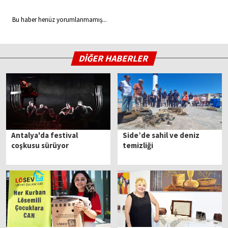
Bu haber henüz yorumlanmamış...
DİĞER HABERLER
Antalya'da festival
Side’de sahil ve deniz
coşkusu sürüyor
temizliği