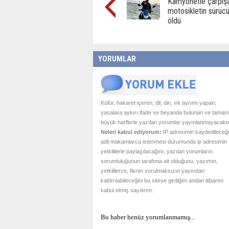
Kamyonetle çarpış
motosikletin sürüc
öldü
YORUMLAR
Küfür, hakaret içeren; dil, din, ırk ayrımı yapan;
yasalara aykırı ifade ve beyanda bulunan ve tamam
büyük harflerle yazılan yorumlar yayınlanmayacaktı
Neleri kabul ediyorum:
IP adresimin kaydedileceği
adli makamlarca istenmesi durumunda ip adresimin
yetkililerle paylaşılacağını, yazılan yorumların
sorumluluğunun tarafıma ait olduğunu, yazımın,
yetkililerce, fikrim sorulmaksızın yayından
kaldırılabileceğini bu siteye girdiğim andan itibaren
kabul etmiş sayılırım.
Bu haber henüz yorumlanmamış...