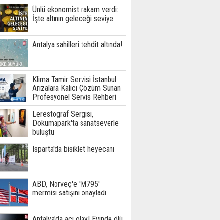
Ünlü ekonomist rakam verdi:
İşte altının geleceği seviye
Antalya sahilleri tehdit altında!
Klima Tamir Servisi İstanbul:
Arızalara Kalıcı Çözüm Sunan
Profesyonel Servis Rehberi
Lerestograf Sergisi,
Dokumapark'ta sanatseverle
buluştu
Isparta'da bisiklet heyecanı
ABD, Norveç'e 'M795'
mermisi satışını onayladı
Antalya'da acı olay! Evinde ölü