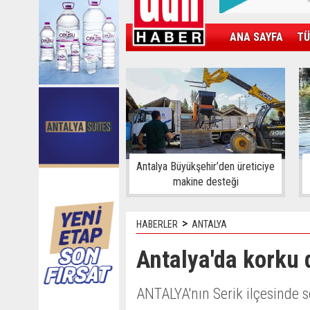
ANA SAYFA
TÜ
KAMPÜS
SPOR
GÜN'ÜN ÜRÜNÜ
Antalya Büyükşehir’den üreticiye
makine desteği
>
HABERLER
ANTALYA
Antalya'da korku 
ANTALYA'nın Serik ilçesinde 