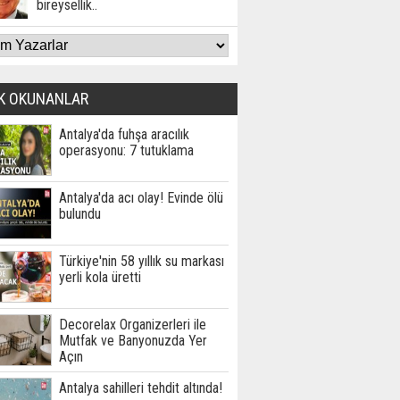
bireysellik..
K OKUNANLAR
Antalya'da fuhşa aracılık
operasyonu: 7 tutuklama
Antalya'da acı olay! Evinde ölü
bulundu
Türkiye'nin 58 yıllık su markası
yerli kola üretti
Decorelax Organizerleri ile
Mutfak ve Banyonuzda Yer
Açın
Antalya sahilleri tehdit altında!