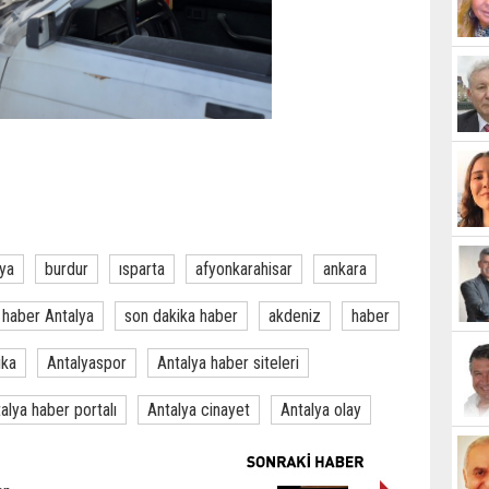
lya
burdur
ısparta
afyonkarahisar
ankara
haber Antalya
son dakika haber
akdeniz
haber
ika
Antalyaspor
Antalya haber siteleri
alya haber portalı
Antalya cinayet
Antalya olay