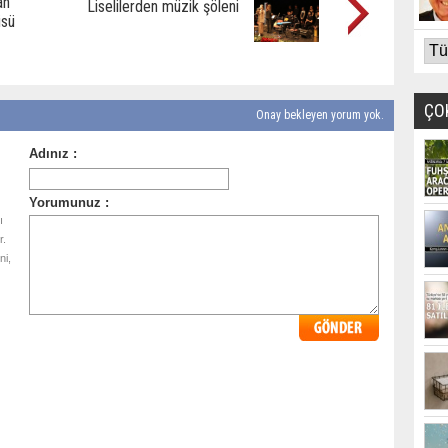
an
Liselilerden müzik şöleni
üsü
ÇO
Onay bekleyen yorum yok.
ı
r.
ni,