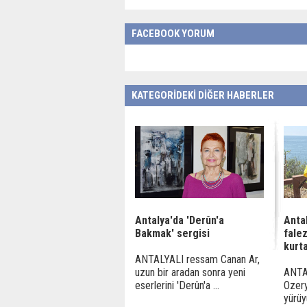
FACEBOOK YORUM
KATEGORİDEKİ DİĞER HABERLER
Antalya'da 'Derûn'a
Anta
Bakmak' sergisi
fale
kurta
ANTALYALI ressam Canan Ar,
uzun bir aradan sonra yeni
ANTAL
eserlerini 'Derûn'a ...
Ozery
yürüy