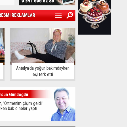
RESMİ REKLAMLAR
Antalya'da yoğun bakımdayken
eşi terk etti
rsun Gündoğdu
, 'Örtmenim çişim geldi'
ken bak o neler yaptı