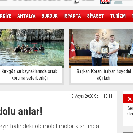
RKİYE
ANTALYA
BURDUR
ISPARTA
SİYASET
TURİZM
SAĞLIK
EKONOMİ
DÜNYA
Kırkgöz su kaynaklarında ortak
Başkan Kotan, İtalyan heyetini
koruma seferberliği
ağırladı
12 Mayıs 2026 Salı - 10:11
Du
dolu anlar!
Sen
der
seyir halindeki otomobil motor kısmında