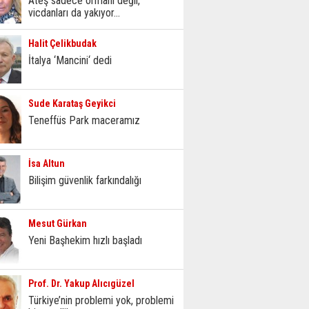
Ateş sadece ormanı değil,
vicdanları da yakıyor...
Halit Çelikbudak
İtalya ‘Mancini‘ dedi
Sude Karataş Geyikci
Teneffüs Park maceramız
İsa Altun
Bilişim güvenlik farkındalığı
Mesut Gürkan
Yeni Başhekim hızlı başladı
Prof. Dr. Yakup Alıcıgüzel
Türkiye’nin problemi yok, problemi