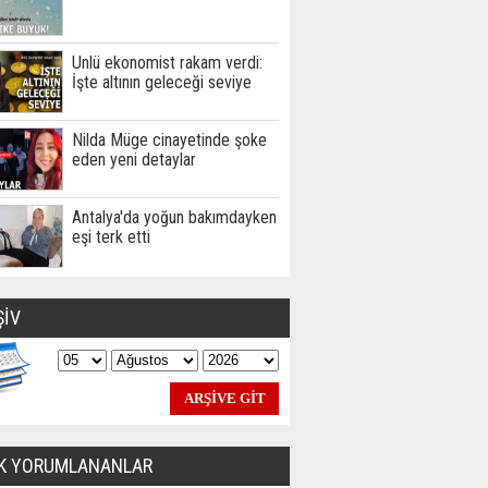
Ünlü ekonomist rakam verdi:
İşte altının geleceği seviye
Nilda Müge cinayetinde şoke
eden yeni detaylar
Antalya'da yoğun bakımdayken
eşi terk etti
ŞİV
K YORUMLANANLAR