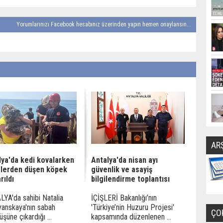
Yorumlarınızı Facebook hesabınız üzerinden yapın hemen onaylansın...
AR
lya'da kedi kovalarken
Antalya'da nisan ayı
zlerden düşen köpek
güvenlik ve asayiş
rıldı
bilgilendirme toplantısı
YA'da sahibi Natalia
İÇİŞLERİ Bakanlığı’nın
anskaya'nın sabah
'Türkiye’nin Huzuru Projesi'
ÇO
üşüne çıkardığı ...
kapsamında düzenlenen ...