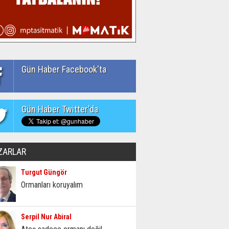
Gün Haber Facebook'ta
Gün Haber Twitter'da
ZARLAR
Turgut Güngör
Ormanları koruyalım
Serpil Nur Abiral