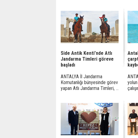
Side Antik Kenti’nde Atlı
Anta
Jandarma Timleri göreve
çarpt
başladı
kayb
ANTALYA İl Jandarma
ANTAL
Komutanlığı bünyesinde görev
yolun
yapan Atlı Jandarma Timleri, ...
çalışı