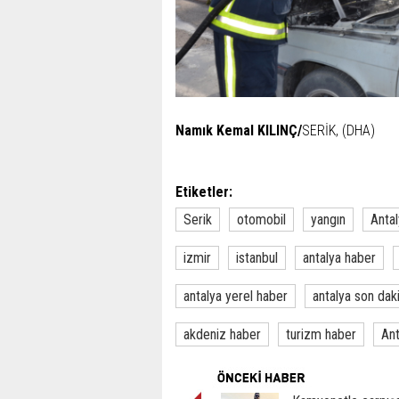
Namık Kemal KILINÇ/
SERİK, (DHA)
Etiketler:
Serik
otomobil
yangın
Anta
izmir
istanbul
antalya haber
antalya yerel haber
antalya son dak
akdeniz haber
turizm haber
Ant