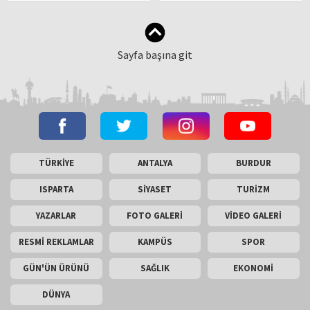
Kiralama Süreçlerinin İş
Dünyasındaki Rolü
Sayfa başına git
TÜRKİYE
ANTALYA
BURDUR
ISPARTA
SİYASET
TURİZM
YAZARLAR
FOTO GALERİ
VİDEO GALERİ
RESMİ REKLAMLAR
KAMPÜS
SPOR
GÜN'ÜN ÜRÜNÜ
SAĞLIK
EKONOMİ
DÜNYA