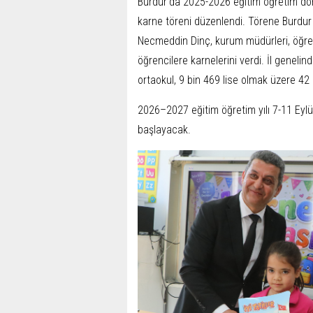
Burdur'da 2025-2026 eğitim öğretim dö
karne töreni düzenlendi. Törene Burdur 
Necmeddin Dinç, kurum müdürleri, öğretme
öğrencilere karnelerini verdi. İl genelin
ortaokul, 9 bin 469 lise olmak üzere 42
2026–2027 eğitim öğretim yılı 7-11 Eylü
başlayacak.