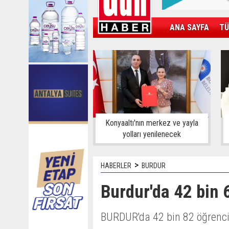
ANA SAYFA
TÜ
KAMPÜS
SPOR
GÜN'ÜN ÜRÜNÜ
Konyaaltı'nın merkez ve yayla
yolları yenilenecek
>
HABERLER
BURDUR
Burdur'da 42 bin 
BURDUR'da 42 bin 82 öğrenci 