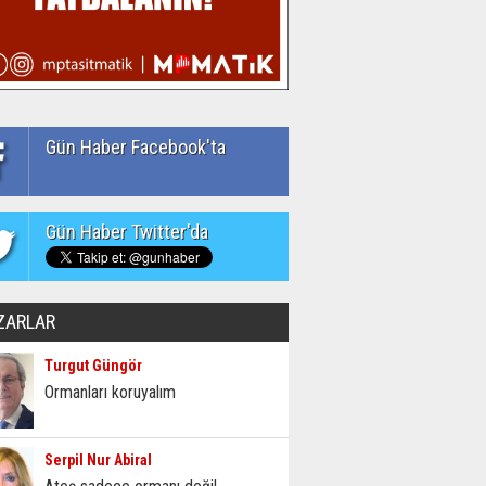
Gün Haber Facebook'ta
Gün Haber Twitter'da
ZARLAR
Turgut Güngör
Ormanları koruyalım
Serpil Nur Abiral