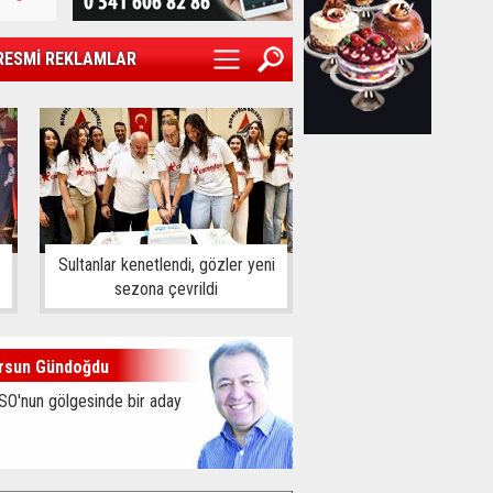
RESMİ REKLAMLAR
Sultanlar kenetlendi, gözler yeni
sezona çevrildi
rsun Gündoğdu
SO'nun gölgesinde bir aday