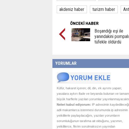
akdeniz haber
turizm haber
Ant
Boşandığı eşi ile
yanındakini pompalı
tüfekle öldürdü
YORUMLAR
Küfür, hakaret içeren; dil, din, ırk ayrımı yapan;
yasalara aykırı ifade ve beyanda bulunan ve tamam
büyük harflerle yazılan yorumlar yayınlanmayacaktı
Neleri kabul ediyorum:
IP adresimin kaydedileceği
adli makamlarca istenmesi durumunda ip adresimin
yetkililerle paylaşılacağını, yazılan yorumların
sorumluluğunun tarafıma ait olduğunu, yazımın,
yetkililerce, fikrim sorulmaksızın yayından