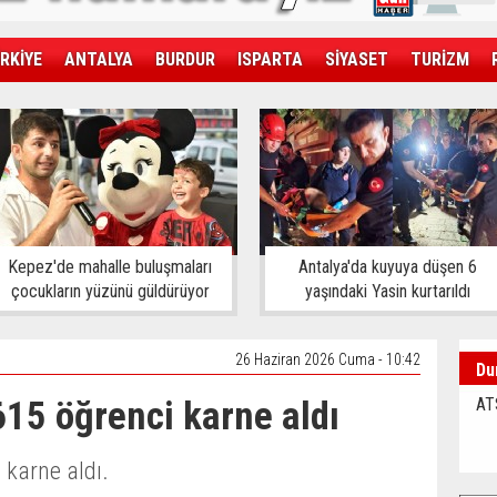
RKİYE
ANTALYA
BURDUR
ISPARTA
SİYASET
TURİZM
SAĞLIK
EKONOMİ
DÜNYA
Kepez'de mahalle buluşmaları
Antalya'da kuyuya düşen 6
çocukların yüzünü güldürüyor
yaşındaki Yasin kurtarıldı
26 Haziran 2026 Cuma - 10:42
Du
615 öğrenci karne aldı
AT
karne aldı.