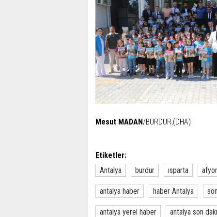
Mesut MADAN
/BURDUR,(DHA)
Etiketler:
Antalya
burdur
ısparta
afyo
antalya haber
haber Antalya
son
antalya yerel haber
antalya son dak