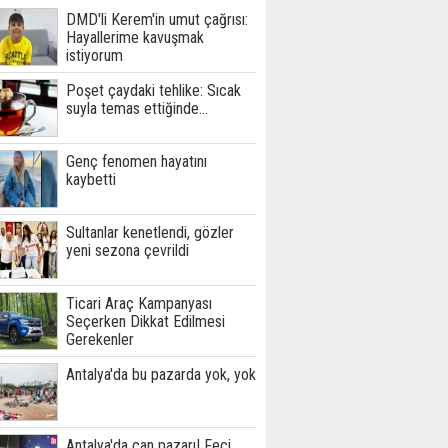
DMD'li Kerem'in umut çağrısı:
Hayallerime kavuşmak
istiyorum
Poşet çaydaki tehlike: Sıcak
suyla temas ettiğinde...
Genç fenomen hayatını
kaybetti
Sultanlar kenetlendi, gözler
yeni sezona çevrildi
Ticari Araç Kampanyası
Seçerken Dikkat Edilmesi
Gerekenler
Antalya'da bu pazarda yok, yok
Antalya'da can pazarı! Feci