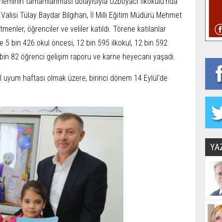
neminin tamamlanması dolayısıyla Özboyacı İlkokulu'nda
Valisi Tülay Baydar Bilgihan, İl Milli Eğitim Müdürü Mehmet
nler, öğrenciler ve veliler katıldı. Törene katılanlar
de 5 bin 426 okul öncesi, 12 bin 595 ilkokul, 12 bin 592
 bin 82 öğrenci gelişim raporu ve karne heyecanı yaşadı.
l uyum haftası olmak üzere, birinci dönem 14 Eylül'de
YA