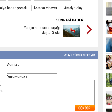
alya haber portalı
Antalya cinayet
Antalya olay
Yangın söndürme uçağı
düştü: 3 ölü
Onay bekleyen yorum yok.
ı
r.
ni,