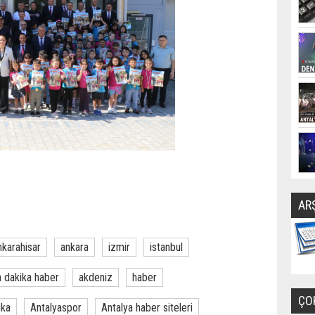
AR
nkarahisar
ankara
izmir
istanbul
 dakika haber
akdeniz
haber
ÇO
ika
Antalyaspor
Antalya haber siteleri