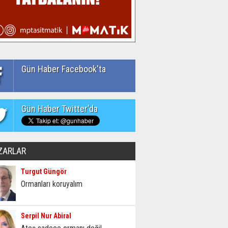
Gün Haber Facebook'ta
Gün Haber Twitter'da
ZARLAR
Turgut Güngör
Ormanları koruyalım
Serpil Nur Abiral