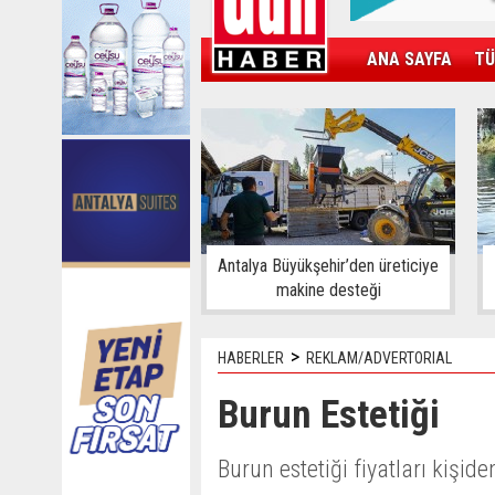
ANA SAYFA
TÜ
KAMPÜS
SPOR
GÜN'ÜN ÜRÜNÜ
Antalya Büyükşehir’den üreticiye
makine desteği
>
HABERLER
REKLAM/ADVERTORIAL
Burun Estetiği
Burun estetiği fiyatları kişide