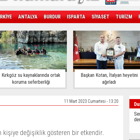
RKİYE
ANTALYA
BURDUR
ISPARTA
SİYASET
TURİZM
SAĞLIK
EKONOMİ
DÜNYA
Kırkgöz su kaynaklarında ortak
Başkan Kotan, İtalyan heyetini
koruma seferberliği
ağırladı
11 Mart 2023 Cumartesi - 13:20
Du
Sen
der
n kişiye değişiklik gösteren bir etkendir.