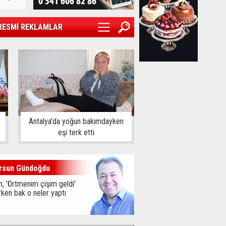
RESMİ REKLAMLAR
Antalya'da yoğun bakımdayken
eşi terk etti
rsun Gündoğdu
, 'Örtmenim çişim geldi'
ken bak o neler yaptı