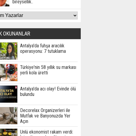
bireysellik..
K OKUNANLAR
Antalya'da fuhşa aracılık
operasyonu: 7 tutuklama
Türkiye'nin 58 yıllık su markası
yerli kola üretti
Antalya'da acı olay! Evinde ölü
bulundu
Decorelax Organizerleri ile
Mutfak ve Banyonuzda Yer
Açın
Ünlü ekonomist rakam verdi: