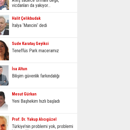
Ateş sadece ormanı değil,
vicdanları da yakıyor...
Halit Çelikbudak
İtalya ‘Mancini‘ dedi
Sude Karataş Geyikci
Teneffüs Park maceramız
İsa Altun
Bilişim güvenlik farkındalığı
Mesut Gürkan
Yeni Başhekim hızlı başladı
Prof. Dr. Yakup Alıcıgüzel
Türkiye’nin problemi yok, problemi