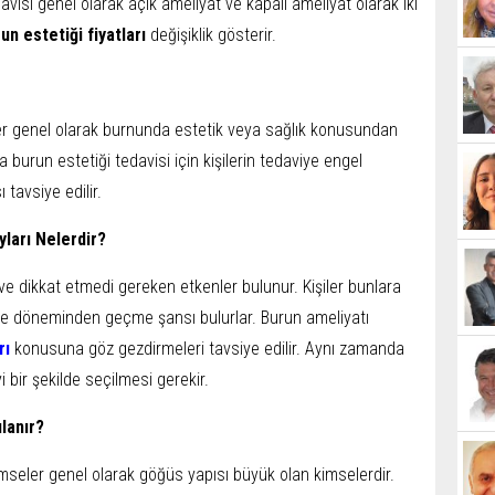
davisi genel olarak açık ameliyat ve kapalı ameliyat olarak iki
un estetiği fiyatları
değişiklik gösterir.
er genel olarak burnunda estetik veya sağlık konusundan
 burun estetiği tedavisi için kişilerin tedaviye engel
tavsiye edilir.
yları Nelerdir?
 ve dikkat etmedi gereken etkenler bulunur. Kişiler bunlara
eşme döneminden geçme şansı bulurlar. Burun ameliyatı
rı
konusuna göz gezdirmeleri tavsiye edilir. Aynı zamanda
iyi bir şekilde seçilmesi gerekir.
lanır?
seler genel olarak göğüs yapısı büyük olan kimselerdir.