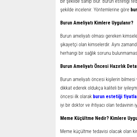
bir şekilde sahip olur. Burun estetiği te
şekilde incelenir. Yöntemlerine göre
bur
Burun Ameliyatı Kimlere Uygulanır?
Burun ameliyatı olması gereken kimsel
şikayetçi olan kimselerdir. Aynı zamanda
herhangi bir sağlık sorunu bulunmaması 
Burun Ameliyatı Öncesi Hazırlık Deta
Burun ameliyatı öncesi kişilerin bilmesi
dikkat ederek oldukça kaliteli bir iyil
öncesi ilk olarak
burun estetiği fiyatla
iyi bir doktor ve ihtiyacı olan tedavinin 
Meme Küçültme Nedir? Kimlere Uygu
Meme küçültme tedavisi olacak olan kim