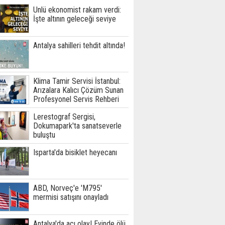
Ünlü ekonomist rakam verdi:
İşte altının geleceği seviye
Antalya sahilleri tehdit altında!
Klima Tamir Servisi İstanbul:
Arızalara Kalıcı Çözüm Sunan
Profesyonel Servis Rehberi
Lerestograf Sergisi,
Dokumapark'ta sanatseverle
buluştu
Isparta'da bisiklet heyecanı
ABD, Norveç'e 'M795'
mermisi satışını onayladı
Antalya'da acı olay! Evinde ölü