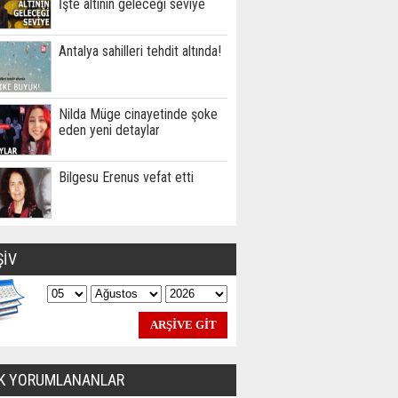
İşte altının geleceği seviye
Antalya sahilleri tehdit altında!
Nilda Müge cinayetinde şoke
eden yeni detaylar
Bilgesu Erenus vefat etti
ŞİV
K YORUMLANANLAR