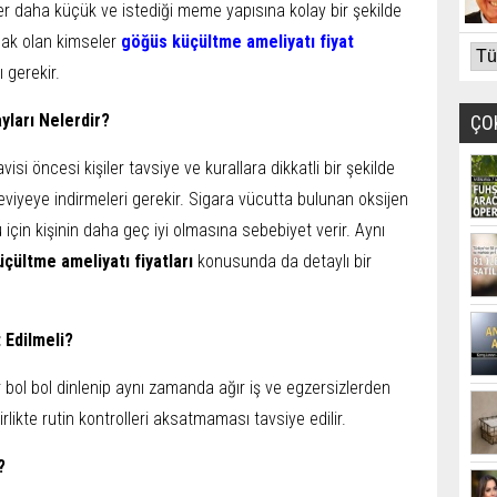
ler daha küçük ve istediği meme yapısına kolay bir şekilde
cak olan kimseler
göğüs küçültme ameliyatı fiyat
 gerekir.
ları Nelerdir?
ÇO
i öncesi kişiler tavsiye ve kurallara dikkatli bir şekilde
eviyeye indirmeleri gerekir. Sigara vücutta bulunan oksijen
 için kişinin daha geç iyi olmasına sebebiyet verir. Aynı
üçültme ameliyatı
fiyatları
konusunda da detaylı bir
Edilmeli?
bol bol dinlenip aynı zamanda ağır iş ve egzersizlerden
rlikte rutin kontrolleri aksatmaması tavsiye edilir.
?