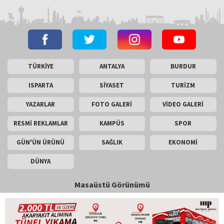
TÜRKİYE
ANTALYA
BURDUR
ISPARTA
SİYASET
TURİZM
YAZARLAR
FOTO GALERİ
VİDEO GALERİ
RESMİ REKLAMLAR
KAMPÜS
SPOR
GÜN'ÜN ÜRÜNÜ
SAĞLIK
EKONOMİ
DÜNYA
Masaüstü Görünümü
İletişim
Künye
Copyright © 2026 Gün Haber