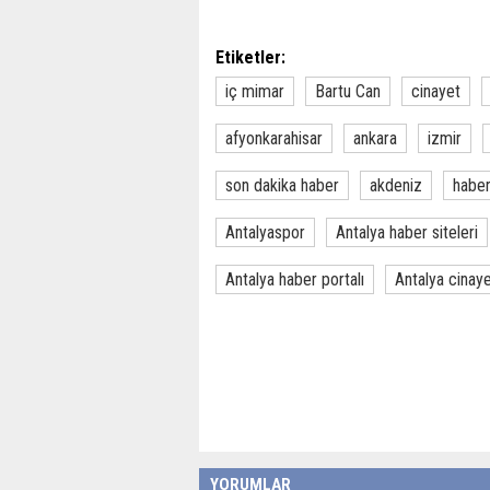
Etiketler:
iç mimar
Bartu Can
cinayet
afyonkarahisar
ankara
izmir
son dakika haber
akdeniz
habe
Antalyaspor
Antalya haber siteleri
Antalya haber portalı
Antalya cinay
YORUMLAR