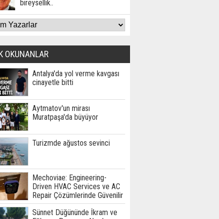
bireysellik..
K OKUNANLAR
Antalya'da yol verme kavgası
cinayetle bitti
Aytmatov'un mirası
Muratpaşa'da büyüyor
Turizmde ağustos sevinci
Mechoviae: Engineering-
Driven HVAC Services ve AC
Repair Çözümlerinde Güvenilir
Teknik Hizmet Ortağınız
Sünnet Düğününde İkram ve