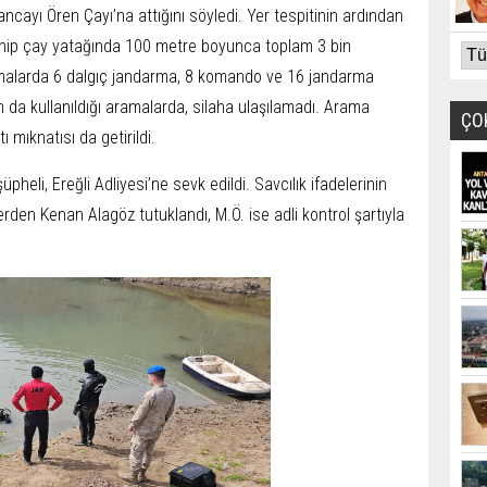
ncayı Ören Çayı’na attığını söyledi. Yer tespitinin ardından
sahip çay yatağında 100 metre boyunca toplam 3 bin
şmalarda 6 dalgıç jandarma, 8 komando ve 16 jandarma
n da kullanıldığı aramalarda, silaha ulaşılamadı. Arama
ÇO
 mıknatısı da getirildi.
eli, Ereğli Adliyesi’ne sevk edildi. Savcılık ifadelerinin
den Kenan Alagöz tutuklandı, M.Ö. ise adli kontrol şartıyla