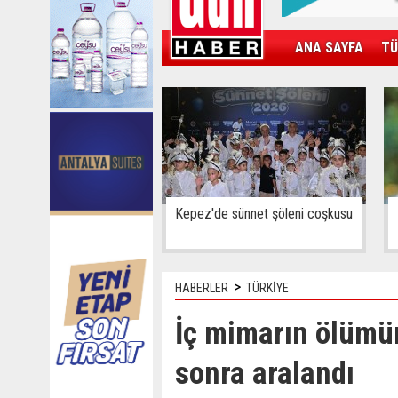
ANA SAYFA
TÜ
KAMPÜS
SPOR
GÜN'ÜN ÜRÜNÜ
Kepez'de sünnet şöleni coşkusu
>
HABERLER
TÜRKİYE
İç mimarın ölümü
sonra aralandı