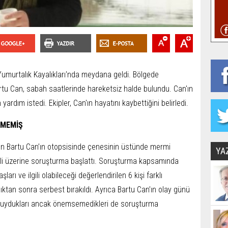
i Yumurtalık Kayalıkları'nda meydana geldi. Bölgede
tu Can, sabah saatlerinde hareketsiz halde bulundu. Can'ın
ardım istedi. Ekipler, Can'ın hayatını kaybettiğini belirledi.
EMEMİŞ
en Bartu Can’ın otopsisinde çenesinin üstünde mermi
YA
imali üzerine soruşturma başlattı. Soruşturma kapsamında
rı ve ilgili olabileceği değerlendirilen 6 kişi farklı
ındıktan sonra serbest bırakıldı. Ayrıca Bartu Can’ın olay günü
i duydukları ancak önemsemedikleri de soruşturma