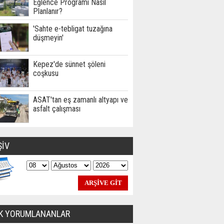
Eğlence Programı Nasıl
Planlanır?
'Sahte e-tebligat tuzağına
düşmeyin'
Kepez'de sünnet şöleni
coşkusu
ASAT'tan eş zamanlı altyapı ve
asfalt çalışması
ŞİV
K YORUMLANANLAR