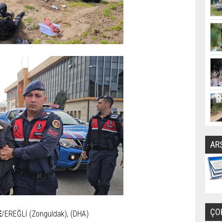
AR
ÇO
E
/EREĞLİ (Zonguldak), (DHA)