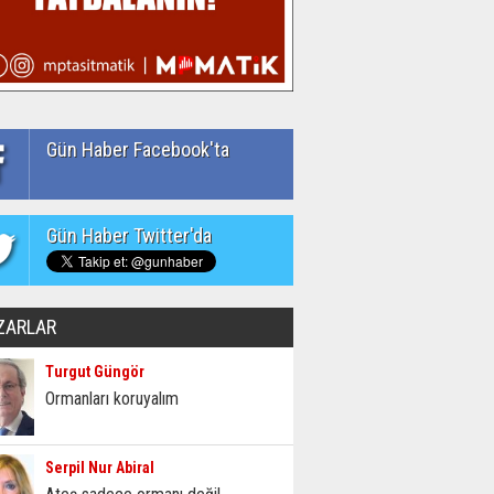
Gün Haber Facebook'ta
Gün Haber Twitter'da
ZARLAR
Turgut Güngör
Ormanları koruyalım
Serpil Nur Abiral