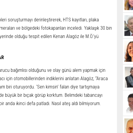
eri soruşturmayı derinleştirerek, HTS kayıtları, plaka
meraları ve bölgedeki fotokapanları inceledi. Yaklaşık 30 bin
y yerinde olduğu tespit edilen Kenan Alagöz ile M.Ö.’yü
AR
rucu bağımlısı olduğunu ve olay günü alem yapmak için
yacı için otomobillerinden indiklerini anlatan Alagöz, “Araca
 biri oturuyordu. ‘Sen kimsin’ falan diye tartışmaya
de büyük bir bıçak görüp korktum. Belimdeki tabancayı
bir anda ikinci defa patladı. Nasıl ateş aldı bilmiyorum.