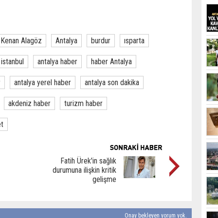
Kenan Alagöz
Antalya
burdur
ısparta
istanbul
antalya haber
haber Antalya
r
antalya yerel haber
antalya son dakika
akdeniz haber
turizm haber
et
Fatih Ürek'in sağlık
durumuna ilişkin kritik
gelişme
Onay bekleyen yorum yok.