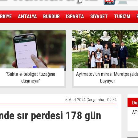
RKİYE
ANTALYA
BURDUR
ISPARTA
SİYASET
TURİZM
SAĞLIK
EKONOMİ
DÜNYA
'Sahte e-tebligat tuzağına
Aytmatov'un mirası Muratpaşa'd
düşmeyin'
büyüyor
6 Mart 2024 Çarşamba - 09:54
Du
nde sır perdesi 178 gün
AT