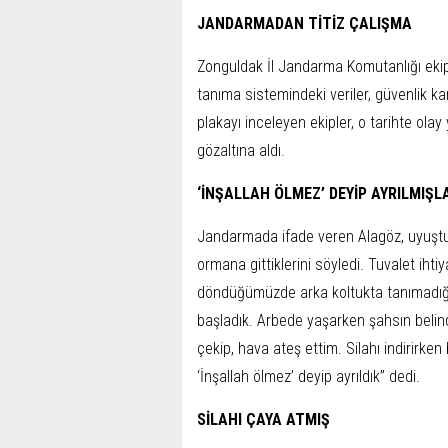
JANDARMADAN TİTİZ ÇALIŞMA
Zonguldak İl Jandarma Komutanlığı ekipl
tanıma sistemindeki veriler, güvenlik ka
plakayı inceleyen ekipler, o tarihte ola
gözaltına aldı.
‘İNŞALLAH ÖLMEZ’ DEYİP AYRILMIŞL
Jandarmada ifade veren Alagöz, uyuştu
ormana gittiklerini söyledi. Tuvalet ihti
döndüğümüzde arka koltukta tanımadığım
başladık. Arbede yaşarken şahsın belin
çekip, hava ateş ettim. Silahı indirirken 
‘İnşallah ölmez’ deyip ayrıldık” dedi.
SİLAHI ÇAYA ATMIŞ