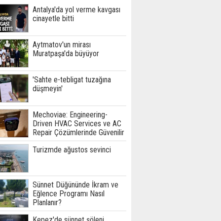
Antalya'da yol verme kavgası
cinayetle bitti
Aytmatov'un mirası
Muratpaşa'da büyüyor
'Sahte e-tebligat tuzağına
düşmeyin'
Mechoviae: Engineering-
Driven HVAC Services ve AC
Repair Çözümlerinde Güvenilir
Teknik Hizmet Ortağınız
Turizmde ağustos sevinci
Sünnet Düğününde İkram ve
Eğlence Programı Nasıl
Planlanır?
Kepez'de sünnet şöleni