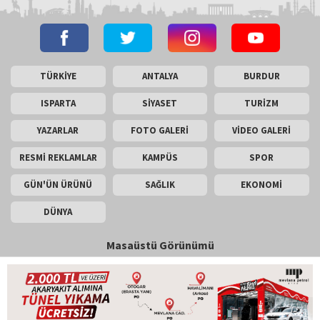
TÜRKİYE
ANTALYA
BURDUR
ISPARTA
SİYASET
TURİZM
YAZARLAR
FOTO GALERİ
VİDEO GALERİ
RESMİ REKLAMLAR
KAMPÜS
SPOR
GÜN'ÜN ÜRÜNÜ
SAĞLIK
EKONOMİ
DÜNYA
Masaüstü Görünümü
İletişim
Künye
Copyright © 2026 Gün Haber