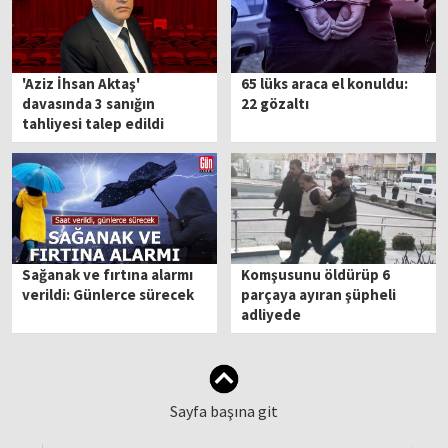
'Aziz İhsan Aktaş'
65 lüks araca el konuldu:
davasında 3 sanığın
22 gözaltı
tahliyesi talep edildi
Sağanak ve fırtına alarmı
Komşusunu öldürüp 6
verildi: Günlerce sürecek
parçaya ayıran şüpheli
adliyede
Sayfa başına git