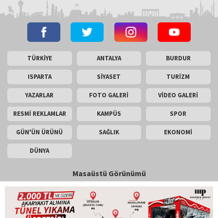
TÜRKİYE
ANTALYA
BURDUR
ISPARTA
SİYASET
TURİZM
YAZARLAR
FOTO GALERİ
VİDEO GALERİ
RESMİ REKLAMLAR
KAMPÜS
SPOR
GÜN'ÜN ÜRÜNÜ
SAĞLIK
EKONOMİ
DÜNYA
Masaüstü Görünümü
İletişim
Künye
Copyright © 2026 Gün Haber