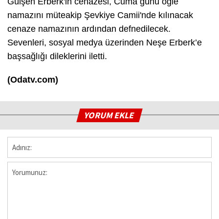
Gülşen Erberk'in cenazesi, Cuma günü öğle
namazını müteakip Şevkiye Camii'nde kılınacak
cenaze namazının ardından defnedilecek.
Sevenleri, sosyal medya üzerinden Neşe Erberk’e
başsağlığı dileklerini iletti.
(Odatv.com)
YORUM EKLE