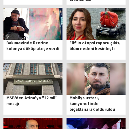
Bakımevinde üzerine
Elif'in otopsi raporu çıktı,
kolonya döküp ateşe verdi
ölüm nedeni kesinleşti
MSB'den Atina'ya "12 mil"
Mobilya ustası,
mesajı
kamyonetinde
bıçaklanarak öldürüldü