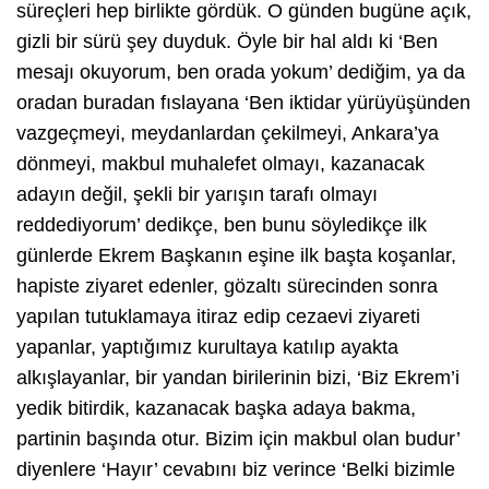
süreçleri hep birlikte gördük. O günden bugüne açık,
gizli bir sürü şey duyduk. Öyle bir hal aldı ki ‘Ben
mesajı okuyorum, ben orada yokum’ dediğim, ya da
oradan buradan fıslayana ‘Ben iktidar yürüyüşünden
vazgeçmeyi, meydanlardan çekilmeyi, Ankara’ya
dönmeyi, makbul muhalefet olmayı, kazanacak
adayın değil, şekli bir yarışın tarafı olmayı
reddediyorum’ dedikçe, ben bunu söyledikçe ilk
günlerde Ekrem Başkanın eşine ilk başta koşanlar,
hapiste ziyaret edenler, gözaltı sürecinden sonra
yapılan tutuklamaya itiraz edip cezaevi ziyareti
yapanlar, yaptığımız kurultaya katılıp ayakta
alkışlayanlar, bir yandan birilerinin bizi, ‘Biz Ekrem’i
yedik bitirdik, kazanacak başka adaya bakma,
partinin başında otur. Bizim için makbul olan budur’
diyenlere ‘Hayır’ cevabını biz verince ‘Belki bizimle