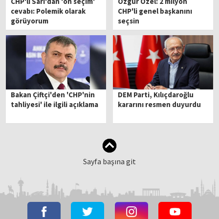
CHP'li Sarı'dan 'ön seçim'
Özgür Özel: 2 milyon
cevabı: Polemik olarak
CHP'li genel başkanını
görüyorum
seçsin
Bakan Çiftçi'den 'CHP'nin
DEM Parti, Kılıçdaroğlu
tahliyesi' ile ilgili açıklama
kararını resmen duyurdu
Sayfa başına git