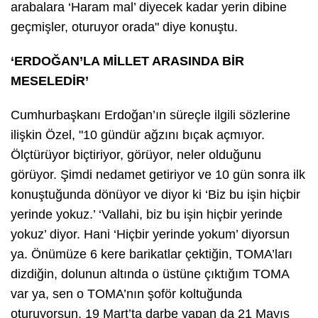
arabalara ‘Haram mal’ diyecek kadar yerin dibine
geçmişler, oturuyor orada" diye konuştu.
‘ERDOĞAN’LA MİLLET ARASINDA BİR
MESELEDİR’
Cumhurbaşkanı Erdoğan’ın süreçle ilgili sözlerine
ilişkin Özel, "10 gündür ağzını bıçak açmıyor.
Ölçtürüyor biçtiriyor, görüyor, neler olduğunu
görüyor. Şimdi nedamet getiriyor ve 10 gün sonra ilk
konuştuğunda dönüyor ve diyor ki ‘Biz bu işin hiçbir
yerinde yokuz.’ ‘Vallahi, biz bu işin hiçbir yerinde
yokuz’ diyor. Hani ‘Hiçbir yerinde yokum’ diyorsun
ya. Önümüze 6 kere barikatlar çektiğin, TOMA’ları
dizdiğin, dolunun altında o üstüne çıktığım TOMA
var ya, sen o TOMA’nın şoför koltuğunda
oturuyorsun. 19 Mart’ta darbe yapan da 21 Mayıs