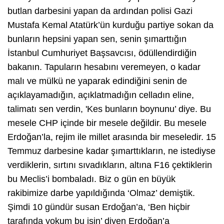
butlan darbesini yapan da ardından polisi Gazi
Mustafa Kemal Atatürk’ün kurduğu partiye sokan da
bunların hepsini yapan sen, senin şımarttığın
İstanbul Cumhuriyet Başsavcısı, ödüllendirdiğin
bakanın. Tapuların hesabını veremeyen, o kadar
malı ve mülkü ne yaparak edindiğini senin de
açıklayamadığın, açıklatmadığın celladın eline,
talimatı sen verdin, 'Kes bunların boynunu’ diye. Bu
mesele CHP içinde bir mesele değildir. Bu mesele
Erdoğan’la, rejim ile millet arasında bir meseledir. 15
Temmuz darbesine kadar şımarttıkların, ne istediyse
verdiklerin, sırtını sıvadıkların, altına F16 çektiklerin
bu Meclis’i bombaladı. Biz o gün en büyük
rakibimize darbe yapıldığında ‘Olmaz’ demiştik.
Şimdi 10 gündür susan Erdoğan’a, ‘Ben hiçbir
tarafında yokum bu işin’ diyen Erdoğan’a