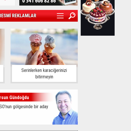
RESMİ REKLAMLAR
Serinlerken karaciğerinizi
bitirmeyin
rsun Gündoğdu
SO'nun gölgesinde bir aday