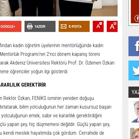
afından kadın öğretim üyelerinin mentörlüğünde kadın
S Mentörlük Programı'nın 2'nci dönem kapanış töreni
larak Akdeniz Üniversitesi Rektörü Prof. Dr. Özlenen Özkan
rene öğrenciler yoğun ilgi gösterdi.
ARARLILIK GEREKTİRİR
YA
n Rektör Özkan, FENİKS isminin yeniden doğuşu
ırlatarak, bilim yolculuğunun her zaman kusursuz başarı
m yolculuğunun emek, sabır ve kararlılık gerektirdiğini
güçlü yapan şey, hiç düşmemesi değildir. Güçlü yapan şey,
nu kendi meslek hayatımda çok gördüm. Cerrahide de