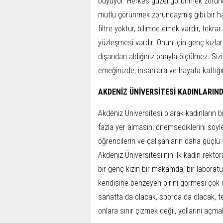
büyüyor. Herkes güzel görünmek zorund
mutlu görünmek zorundaymış gibi bir hav
filtre yoktur, bilimde emek vardır, tekrar
yüzleşmesi vardır. Onun için genç kızla
dışarıdan aldığınız onayla ölçülmez. Siz
emeğinizde, insanlara ve hayata kattığın
AKDENİZ ÜNİVERSİTESİ KADINLARIN
Akdeniz Üniversitesi olarak kadınların 
fazla yer almasını önemsediklerini söy
öğrencilerin ve çalışanların daha güçlü t
Akdeniz Üniversitesi'nin ilk kadın rekt
bir genç kızın bir makamda, bir laborat
kendisine benzeyen birini görmesi çok de
sanatta da olacak, sporda da olacak, t
onlara sınır çizmek değil, yollarını açm