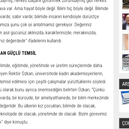
aymış, herkes başarılı görünmek zorundaymış gibi herkes
a var. Ama hayat böyle değil. Bilim hiç böyle değil. Bilimde
 vardır, sabır vardır, bilimde insanın kendisiyle dürüstçe
rımıza şunu çok iyi anlatmamız gerekiyor. Değeriniz
in asıl gücünüz aklınızda, karakterinizde, merakınızda,
ız değerdedir" ifadelerini kullandı.
DAN GÜÇLÜ TEMSİL
bilimde, eğitimde, yönetimde ve üretim süreçlerinde daha
leyen Rektör Özkan, üniversitede kadın akademisyenlerin,
emsil edilmesi için çeşitli çalışmalar yürüttüklerini söyledi.
AR
örü olarak bunu ayrıca önemsediğini belirten Özkan, “Çünkü
uvarda, bir kürsüde, bir ameliyathanede, bir bilim merkezinde
ğerlidir. Bu ülkenin kız çocukları; bilimde de olacak,
eknolojide de olacak, yönetimde de olacak. Bizim görevimiz
ak" diye konuştu.
ÇO