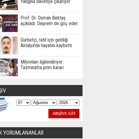
Yangına davetiye çıkarıyor
Prof. Dr. Osman Bektaş
açıkladı: Deprem de göç eder
Gurbetçi, tatil için geldiği
Antalya'da hayatını kaybetti
Milyonları ilgilendiriyor:
Tazminatta prim kararı
ŞİV
K YORUMLANANLAR