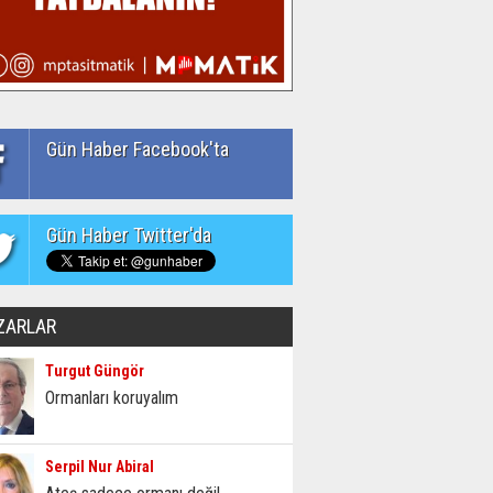
Gün Haber Facebook'ta
Gün Haber Twitter'da
ZARLAR
Turgut Güngör
Ormanları koruyalım
Serpil Nur Abiral