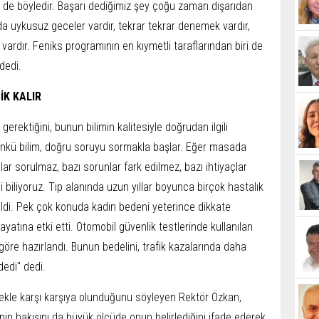
e de böyledir. Başarı dediğimiz şey çoğu zaman dışarıdan
a uykusuz geceler vardır, tekrar tekrar denemek vardır,
rdır. Feniks programının en kıymetli taraflarından biri de
dedi.
İK KALIR
gerektiğini, bunun bilimin kalitesiyle doğrudan ilgili
nkü bilim, doğru soruyu sormakla başlar. Eğer masada
lar sorulmaz, bazı sorunlar fark edilmez, bazı ihtiyaçlar
biliyoruz. Tıp alanında uzun yıllar boyunca birçok hastalık
dildi. Pek çok konuda kadın bedeni yeterince dikkate
atına etki etti. Otomobil güvenlik testlerinde kullanılan
re hazırlandı. Bunun bedelini, trafik kazalarında daha
dedi" dedi.
ekle karşı karşıya olunduğunu söyleyen Rektör Özkan,
jinin bakışını da büyük ölçüde onun belirlediğini ifade ederek,