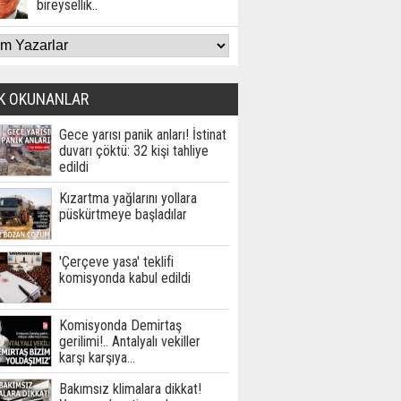
bireysellik..
K OKUNANLAR
Gece yarısı panik anları! İstinat
duvarı çöktü: 32 kişi tahliye
edildi
Kızartma yağlarını yollara
püskürtmeye başladılar
'Çerçeve yasa' teklifi
komisyonda kabul edildi
Komisyonda Demirtaş
gerilimi!.. Antalyalı vekiller
karşı karşıya…
Bakımsız klimalara dikkat!