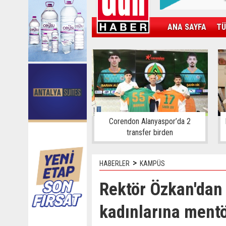
ANA SAYFA
TÜ
KAMPÜS
SPOR
GÜN'ÜN ÜRÜNÜ
Corendon Alanyaspor’da 2
transfer birden
>
HABERLER
KAMPÜS
Rektör Özkan'dan 
kadınlarına ment