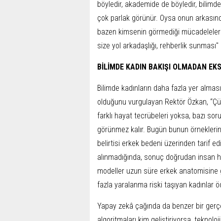
böyledir, akademide de böyledir, bilimd
çok parlak görünür. Oysa onun arkasınd
bazen kimsenin görmediği mücadeleler va
size yol arkadaşlığı, rehberlik sunması" 
BİLİMDE KADIN BAKIŞI OLMADAN EKS
Bilimde kadınların daha fazla yer alması 
olduğunu vurgulayan Rektör Özkan, “Çü
farklı hayat tecrübeleri yoksa, bazı soru
görünmez kalır. Bugün bunun örneklerini 
belirtisi erkek bedeni üzerinden tarif e
alınmadığında, sonuç doğrudan insan hay
modeller uzun süre erkek anatomisine gö
fazla yaralanma riski taşıyan kadınlar ö
Yapay zekâ çağında da benzer bir gerç
algoritmaları kim geliştiriyorsa, teknolo