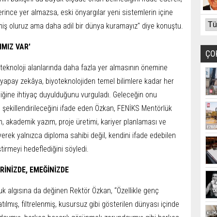
erince yer almazsa, eski önyargılar yeni sistemlerin içine
tmiş oluruz ama daha adil bir dünya kuramayız" diye konuştu.
IMIZ VAR'
ÇO
teknoloji alanlarında daha fazla yer almasının önemine
yapay zekâya, biyoteknolojiden temel bilimlere kadar her
liğine ihtiyaç duyulduğunu vurguladı. Geleceğin onu
an şekillendirileceğini ifade eden Özkan, FENİKS Mentörlük
şim, akademik yazım, proje üretimi, kariyer planlaması ve
erek yalnızca diploma sahibi değil, kendini ifade edebilen
iştirmeyi hedeflediğini söyledi.
RİNİZDE, EMEĞİNİZDE
 algısına da değinen Rektör Özkan, “Özellikle genç
tılmış, filtrelenmiş, kusursuz gibi gösterilen dünyası içinde