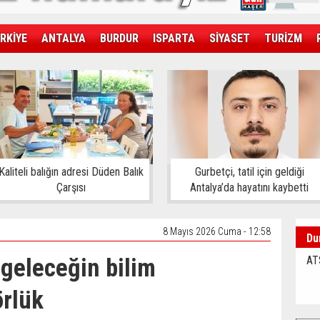
RKİYE
ANTALYA
BURDUR
ISPARTA
SİYASET
TURİZM
SAĞLIK
EKONOMİ
DÜNYA
Kaliteli balığın adresi Düden Balık
Gurbetçi, tatil için geldiği
Çarşısı
Antalya’da hayatını kaybetti
8 Mayıs 2026 Cuma - 12:58
Du
geleceğin bilim
AT
örlük