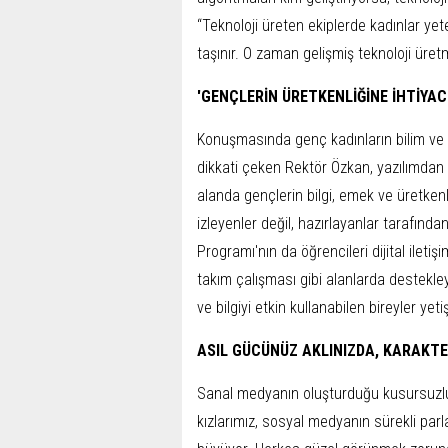
“Teknoloji üreten ekiplerde kadınlar yet
taşınır. O zaman gelişmiş teknoloji üre
'GENÇLERİN ÜRETKENLİĞİNE İHTİYAC
Konuşmasında genç kadınların bilim ve 
dikkati çeken Rektör Özkan, yazılımdan 
alanda gençlerin bilgi, emek ve üretken
izleyenler değil, hazırlayanlar tarafınd
Programı'nın da öğrencileri dijital ileti
takım çalışması gibi alanlarda destekley
ve bilgiyi etkin kullanabilen bireyler yet
ASIL GÜCÜNÜZ AKLINIZDA, KARAKTE
Sanal medyanın oluşturduğu kusursuzluk
kızlarımız, sosyal medyanın sürekli parla