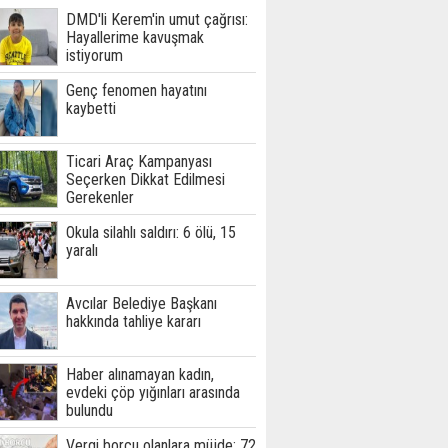
DMD'li Kerem'in umut çağrısı:
Hayallerime kavuşmak
istiyorum
Genç fenomen hayatını
kaybetti
Ticari Araç Kampanyası
Seçerken Dikkat Edilmesi
Gerekenler
Okula silahlı saldırı: 6 ölü, 15
yaralı
Avcılar Belediye Başkanı
hakkında tahliye kararı
Haber alınamayan kadın,
evdeki çöp yığınları arasında
bulundu
Vergi borcu olanlara müjde: 72