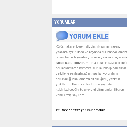
YORUMLAR
Küfür, hakaret içeren; dil, din, ırk ayrımı yapan;
yasalara aykırı ifade ve beyanda bulunan ve tamam
büyük harflerle yazılan yorumlar yayınlanmayacaktı
Neleri kabul ediyorum:
IP adresimin kaydedileceği
adli makamlarca istenmesi durumunda ip adresimin
yetkililerle paylaşılacağını, yazılan yorumların
sorumluluğunun tarafıma ait olduğunu, yazımın,
yetkililerce, fikrim sorulmaksızın yayından
kaldırılabileceğini bu siteye girdiğim andan itibaren
kabul etmiş sayılırım.
Bu haber henüz yorumlanmamış...