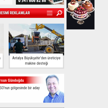
RESMİ REKLAMLAR
a
Antalya Büyükşehir’den üreticiye
makine desteği
rsun Gündoğdu
SO'nun gölgesinde bir aday