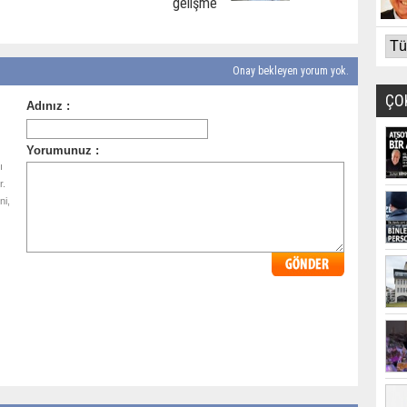
gelişme
Onay bekleyen yorum yok.
ÇO
ı
r.
ni,