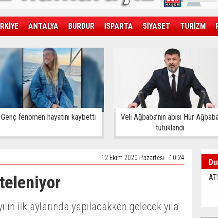
RKİYE
ANTALYA
BURDUR
ISPARTA
SİYASET
TURİZM
SAĞLIK
EKONOMİ
DÜNYA
Genç fenomen hayatını kaybetti
Veli Ağbaba’nın abisi Hür Ağbab
tutuklandı
12 Ekim 2020 Pazartesi - 10:24
Du
teleniyor
AT
ın ilk aylarında yapılacakken gelecek yıla