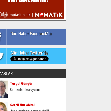
Gün Haber Facebook'ta
Gün Haber Twitter'da
ZARLAR
Turgut Güngör
Ormanları koruyalım
Serpil Nur Abiral