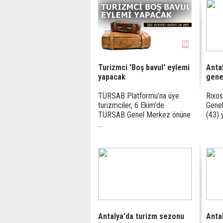
Turizmci 'Boş bavul' eylemi
Anta
yapacak
gene
TÜRSAB Platformu’na üye
Rixos
turizmciler, 6 Ekim’de
Genel
TÜRSAB Genel Merkez önüne
(43) y
...
Antalya'da turizm sezonu
Anta