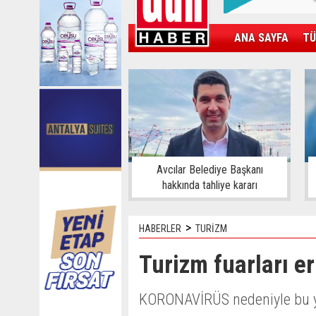
ANA SAYFA
TÜ
KAMPÜS
SPOR
GÜN'ÜN ÜRÜNÜ
Avcılar Belediye Başkanı
hakkında tahliye kararı
>
HABERLER
TURİZM
Turizm fuarları er
KORONAVİRÜS nedeniyle bu yıl