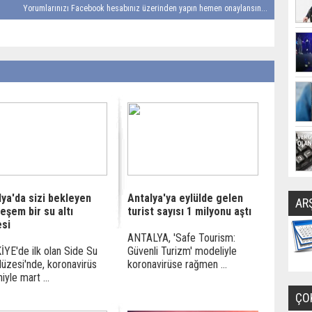
Yorumlarınızı Facebook hesabınız üzerinden yapın hemen onaylansın...
lya'da sizi bekleyen
Antalya'ya eylülde gelen
AR
eşem bir su altı
turist sayısı 1 milyonu aştı
si
ANTALYA, 'Safe Tourism:
YE'de ilk olan Side Su
Güvenli Turizm' modeliyle
Müzesi'nde, koronavirüs
koronavirüse rağmen ...
iyle mart ...
ÇO