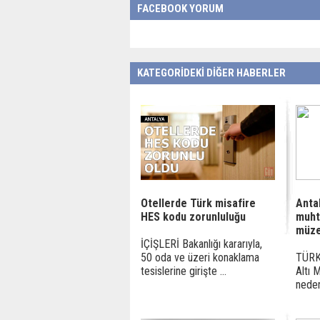
FACEBOOK YORUM
KATEGORİDEKİ DİĞER HABERLER
Otellerde Türk misafire
Anta
HES kodu zorunluluğu
muht
müze
İÇİŞLERİ Bakanlığı kararıyla,
50 oda ve üzeri konaklama
TÜRKİ
tesislerine girişte ...
Altı 
neden