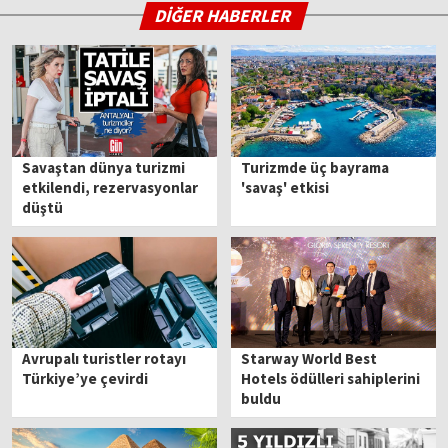
DİĞER HABERLER
Savaştan dünya turizmi
Turizmde üç bayrama
etkilendi, rezervasyonlar
'savaş' etkisi
düştü
Avrupalı turistler rotayı
Starway World Best
Türkiye’ye çevirdi
Hotels ödülleri sahiplerini
buldu