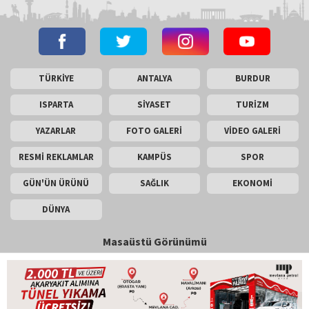
TÜRKİYE
ANTALYA
BURDUR
ISPARTA
SİYASET
TURİZM
YAZARLAR
FOTO GALERİ
VİDEO GALERİ
RESMİ REKLAMLAR
KAMPÜS
SPOR
GÜN'ÜN ÜRÜNÜ
SAĞLIK
EKONOMİ
DÜNYA
Masaüstü Görünümü
İletişim
Künye
Copyright © 2026 Gün Haber