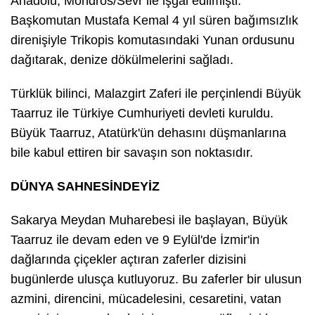
Anadolu, Mondros/Sevr ile işgal edilmişti.
Başkomutan Mustafa Kemal 4 yıl süren bağımsızlık
direnişiyle Trikopis komutasındaki Yunan ordusunu
dağıtarak, denize dökülmelerini sağladı.
Türklük bilinci, Malazgirt Zaferi ile perçinlendi Büyük
Taarruz ile Türkiye Cumhuriyeti devleti kuruldu.
Büyük Taarruz, Atatürk'ün dehasını düşmanlarına
bile kabul ettiren bir savaşın son noktasıdır.
DÜNYA SAHNESİNDEYİZ
Sakarya Meydan Muharebesi ile başlayan, Büyük
Taarruz ile devam eden ve 9 Eylül'de İzmir'in
dağlarında çiçekler açtıran zaferler dizisini
bugünlerde ulusça kutluyoruz. Bu zaferler bir ulusun
azmini, direncini, mücadelesini, cesaretini, vatan