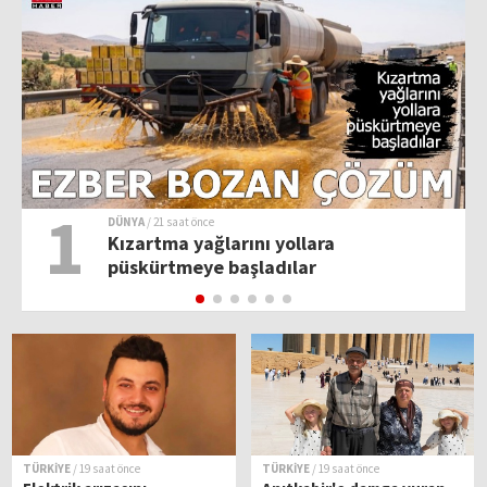
1
DÜNYA
/ 21 saat önce
Kızartma yağlarını yollara
püskürtmeye başladılar
TÜRKİYE
/ 19 saat önce
TÜRKİYE
/ 19 saat önce