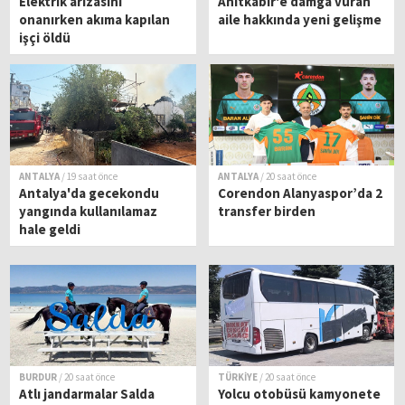
Elektrik arızasını
Anıtkabir'e damga vuran
onanırken akıma kapılan
aile hakkında yeni gelişme
işçi öldü
ANTALYA
/ 19 saat önce
ANTALYA
/ 20 saat önce
Antalya'da gecekondu
Corendon Alanyaspor’da 2
yangında kullanılamaz
transfer birden
hale geldi
BURDUR
/ 20 saat önce
TÜRKİYE
/ 20 saat önce
Atlı jandarmalar Salda
Yolcu otobüsü kamyonete