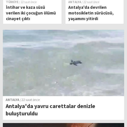
TÜRKİYE
/ 22 saat önce
ANTALYA
/ 22 saat önce
İntihar ve kaza süsü
Antalya'da devrilen
verilen iki çocuğun ölümü
motosikletin sürücüsü,
cinayet çıktı
yaşamını yitirdi
ANTALYA
/ 22 saat önce
Antalya'da yavru carettalar denizle
buluşturuldu