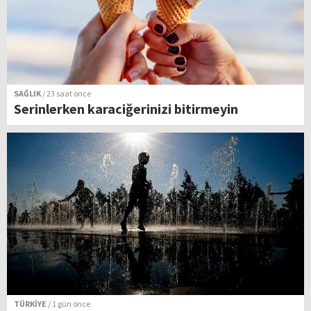
SAĞLIK
/ 23 saat önce
Serinlerken karaciğerinizi bitirmeyin
TÜRKİYE
/ 1 gün önce