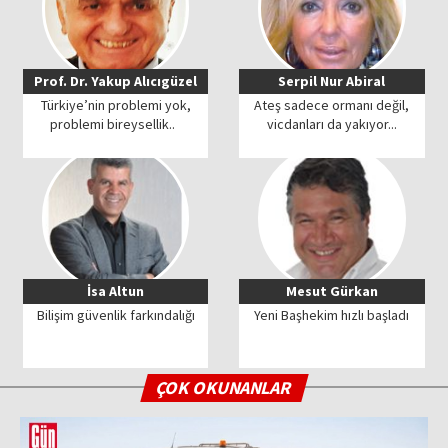
Prof. Dr. Yakup Alıcıgüzel
Serpil Nur Abiral
Türkiye’nin problemi yok,
Ateş sadece ormanı değil,
problemi bireysellik..
vicdanları da yakıyor...
İsa Altun
Mesut Gürkan
Bilişim güvenlik farkındalığı
Yeni Başhekim hızlı başladı
ÇOK OKUNANLAR