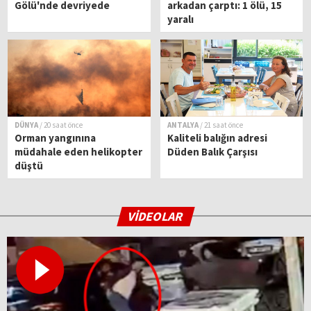
Gölü'nde devriyede
arkadan çarptı: 1 ölü, 15
yaralı
DÜNYA
/ 20 saat önce
ANTALYA
/ 21 saat önce
Orman yangınına
Kaliteli balığın adresi
müdahale eden helikopter
Düden Balık Çarşısı
düştü
VİDEOLAR