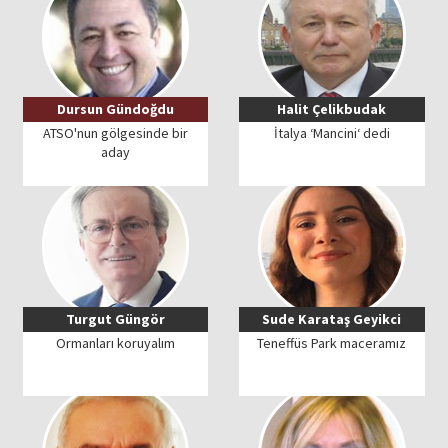
Dursun Gündoğdu
Halit Çelikbudak
ATSO'nun gölgesinde bir
İtalya ‘Mancini‘ dedi
aday
Turgut Güngör
Sude Karataş Geyikci
Ormanları koruyalım
Teneffüs Park maceramız