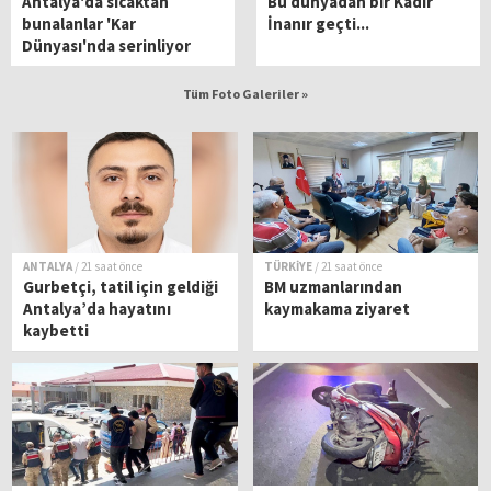
Antalya'da sıcaktan
Bu dünyadan bir Kadir
bunalanlar 'Kar
İnanır geçti...
Dünyası'nda serinliyor
Tüm Foto Galeriler »
ANTALYA
/ 21 saat önce
TÜRKİYE
/ 21 saat önce
Gurbetçi, tatil için geldiği
BM uzmanlarından
Antalya’da hayatını
kaymakama ziyaret
kaybetti