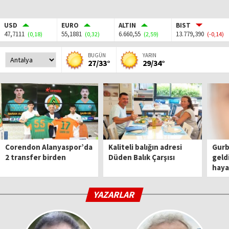
USD
EURO
ALTIN
BIST
47,7111
55,1881
6.660,55
13.779,390
(0,18)
(0,32)
(2,59)
(-0,14)
BUGÜN
YARIN
27/33°
29/34°
Corendon Alanyaspor’da
Kaliteli balığın adresi
Gurbe
2 transfer birden
Düden Balık Çarşısı
geld
haya
YAZARLAR