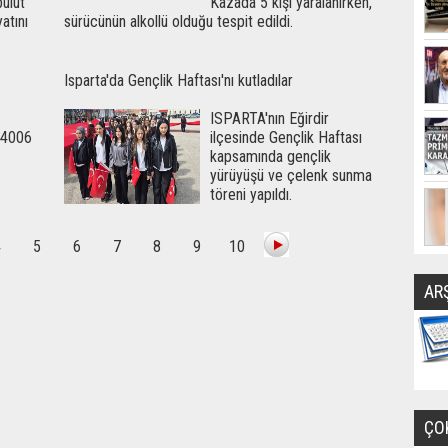
ulut
Kazada 5 kişi yaralanırken,
atını
sürücünün alkollü olduğu tespit edildi.
Isparta'da Gençlik Haftası'nı kutladılar
ISPARTA'nın Eğirdir
 4006
ilçesinde Gençlik Haftası
kapsamında gençlik
yürüyüşü ve çelenk sunma
töreni yapıldı.
4
5
6
7
8
9
10
AR
ÇO