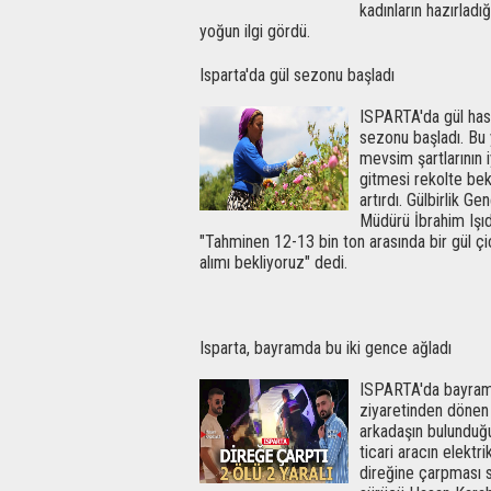
kadınların hazırladığ
yoğun ilgi gördü.
Isparta'da gül sezonu başladı
ISPARTA'da gül has
sezonu başladı. Bu y
mevsim şartlarının i
gitmesi rekolte bekl
artırdı. Gülbirlik Gen
Müdürü İbrahim Işı
"Tahminen 12-13 bin ton arasında bir gül çi
alımı bekliyoruz" dedi.
Isparta, bayramda bu iki gence ağladı
ISPARTA'da bayra
ziyaretinden dönen
arkadaşın bulunduğu
ticari aracın elektri
direğine çarpması 