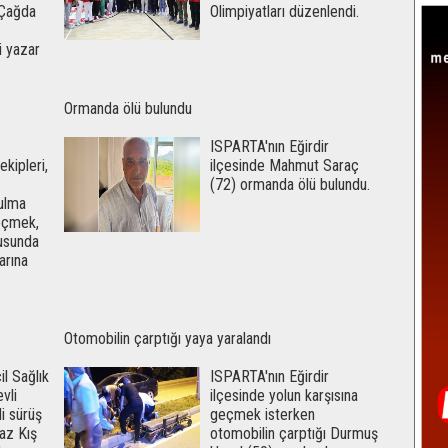
 Çağda
Olimpiyatları düzenlendi.
 yazar
Ormanda ölü bulundu
ISPARTA'nın Eğirdir
kipleri,
ilçesinde Mahmut Saraç
(72) ormanda ölü bulundu.
ulma
geçmek,
nusunda
arına
Otomobilin çarptığı yaya yaralandı
l Sağlık
ISPARTA'nın Eğirdir
vli
ilçesinde yolun karşısına
i sürüş
geçmek isterken
raz Kış
otomobilin çarptığı Durmuş