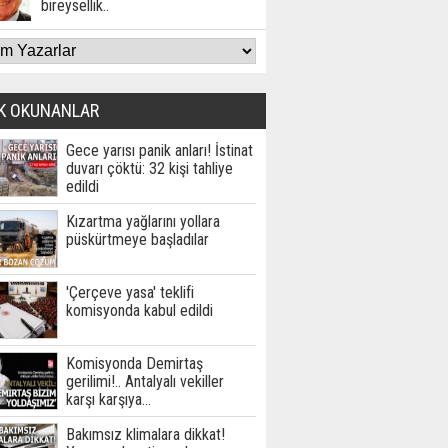
bireysellik..
K OKUNANLAR
Gece yarısı panik anları! İstinat
duvarı çöktü: 32 kişi tahliye
edildi
Kızartma yağlarını yollara
püskürtmeye başladılar
'Çerçeve yasa' teklifi
komisyonda kabul edildi
Komisyonda Demirtaş
gerilimi!.. Antalyalı vekiller
karşı karşıya…
Bakımsız klimalara dikkat!