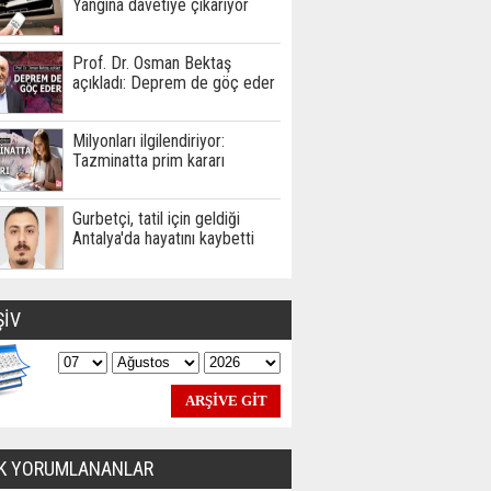
Yangına davetiye çıkarıyor
Prof. Dr. Osman Bektaş
açıkladı: Deprem de göç eder
Milyonları ilgilendiriyor:
Tazminatta prim kararı
Gurbetçi, tatil için geldiği
Antalya'da hayatını kaybetti
ŞİV
K YORUMLANANLAR