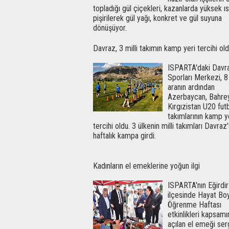
topladığı gül çiçekleri, kazanlarda yüksek ı
pişirilerek gül yağı, konkret ve gül suyuna
dönüşüyor.
Davraz, 3 milli takımın kamp yeri tercihi ol
ISPARTA'daki Davr
Sporları Merkezi, 8 
aranın ardından
Azerbaycan, Bahre
Kırgızistan U20 futb
takımlarının kamp y
tercihi oldu. 3 ülkenin milli takımları Davraz
haftalık kampa girdi.
Kadınların el emeklerine yoğun ilgi
ISPARTA'nın Eğirdir
ilçesinde Hayat Bo
Öğrenme Haftası
etkinlikleri kapsam
açılan el emeği ser