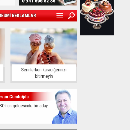
RESMİ REKLAMLAR
Serinlerken karaciğerinizi
bitirmeyin
rsun Gündoğdu
SO'nun gölgesinde bir aday