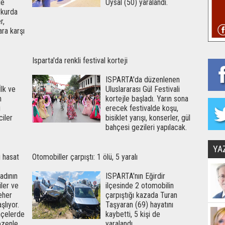
de
Uysal (50) yaralandı.
rkurda
r,
ara karşı
Isparta'da renkli festival korteji
ISPARTA'da düzenlenen
lk ve
Uluslararası Gül Festivali
n
kortejle başladı. Yarın sona
u
erecek festivalde koşu,
iler
bisiklet yarışı, konserler, gül
bahçesi gezileri yapılacak.
YA
u hasat
Otomobiller çarpıştı: 1 ölü, 5 yaralı
adının
ISPARTA'nın Eğirdir
iler ve
ilçesinde 2 otomobilin
eher
çarpıştığı kazada Turan
şlıyor.
Taşyaran (69) hayatını
çelerde
kaybetti, 5 kişi de
 özenle
yaralandı.