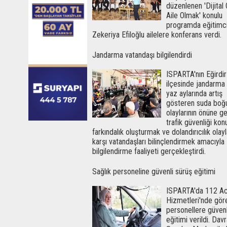
düzenlenen 'Dijital
Aile Olmak' konulu
programda eğitimci
Zekeriya Efiloğlu ailelere konferans verdi.
Jandarma vatandaşı bilgilendirdi
ISPARTA'nın Eğirdir
ilçesinde jandarma e
yaz aylarında artış
gösteren suda boğ
olaylarının önüne 
trafik güvenliği ko
farkındalık oluşturmak ve dolandırıcılık olayl
karşı vatandaşları bilinçlendirmek amacıyla
bilgilendirme faaliyeti gerçekleştirdi.
Sağlık personeline güvenli sürüş eğitimi
ISPARTA'da 112 Aci
Hizmetleri'nde göre
personellere güvenl
eğitimi verildi. Dav