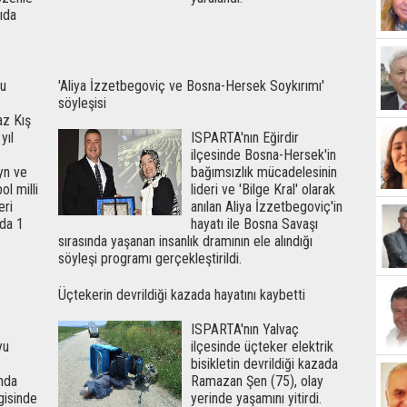
sıda
du
'Aliya İzzetbegoviç ve Bosna-Hersek Soykırımı'
söyleşisi
az Kış
yıl
ISPARTA'nın Eğirdir
ilçesinde Bosna-Hersek'in
yn ve
bağımsızlık mücadelesinin
ol milli
lideri ve 'Bilge Kral' olarak
eri
anılan Aliya İzzetbegoviç'in
'da 1
hayatı ile Bosna Savaşı
sırasında yaşanan insanlık dramının ele alındığı
söyleşi programı gerçekleştirildi.
Üçtekerin devrildiği kazada hayatını kaybetti
ISPARTA'nın Yalvaç
yu
ilçesinde üçteker elektrik
bisikletin devrildiği kazada
ında
Ramazan Şen (75), olay
gisinde
yerinde yaşamını yitirdi.