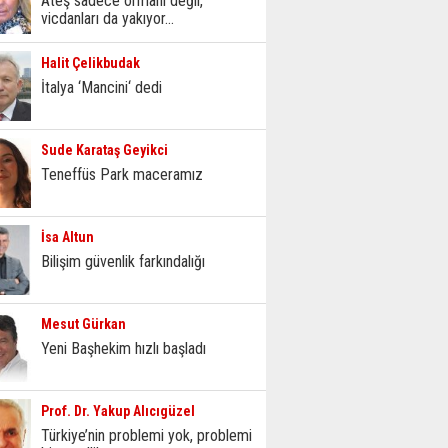
Ateş sadece ormanı değil,
vicdanları da yakıyor...
Halit Çelikbudak
İtalya ‘Mancini‘ dedi
Sude Karataş Geyikci
Teneffüs Park maceramız
İsa Altun
Bilişim güvenlik farkındalığı
Mesut Gürkan
Yeni Başhekim hızlı başladı
Prof. Dr. Yakup Alıcıgüzel
Türkiye’nin problemi yok, problemi