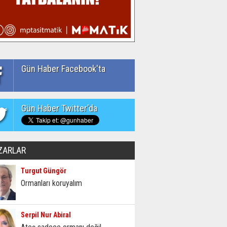
Gün Haber Facebook'ta
Gün Haber Twitter'da
ZARLAR
Turgut Güngör
Ormanları koruyalım
Serpil Nur Abiral