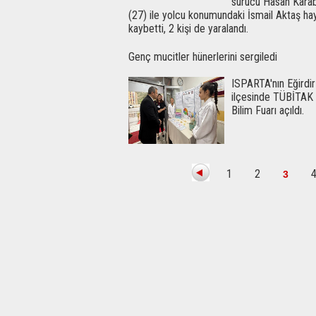
sürücü Hasan Karab
(27) ile yolcu konumundaki İsmail Aktaş hay
kaybetti, 2 kişi de yaralandı.
Genç mucitler hünerlerini sergiledi
ISPARTA'nın Eğirdir
ilçesinde TÜBİTAK
Bilim Fuarı açıldı.
1
2
3