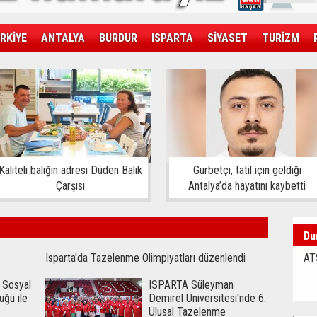
RKİYE
ANTALYA
BURDUR
ISPARTA
SİYASET
TURİZM
SAĞLIK
EKONOMİ
DÜNYA
Kaliteli balığın adresi Düden Balık
Gurbetçi, tatil için geldiği
Çarşısı
Antalya’da hayatını kaybetti
Du
Isparta'da Tazelenme Olimpiyatları düzenlendi
AT
 Sosyal
ISPARTA Süleyman
üğü ile
Demirel Üniversitesi'nde 6.
Ulusal Tazelenme