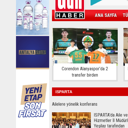
ANA SAYFA
TÜ
KAMPÜS
SPOR
GÜN'ÜN ÜRÜNÜ
Corendon Alanyaspor’da 2
transfer birden
ISPARTA
Ailelere yönelik konferans
ISPARTA'da Aile ve
Hizmetler İl Müdürl
Yeşilay tarafından