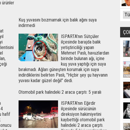
ı ürünler
Kuş yuvasını bozmamak için balık ağını suya
indirmedi
at
ÇO
ıl
ISPARTA'nın Sütçüler
yi
ilçesinde barajda balık
entisini
yetiştiriciliği yapan
el
Mehmet Paslı, havuzlardan
dan,
birinde bulunan ağı, içine
çeği
kuş yuva yaptığı için suya
bırakmadı. Ağları güneşten korumak için suya
indirdiklerini belirten Paslı, "Hiçbir şey şu hayvanın
yuvası kadar güzel değil" dedi.
Otomobil park halindeki 2 araca çarptı: 5 yaralı
m
ISPARTA'nın Eğirdir
 4
ilçesinde sürücünün
 hafif
direksiyon hakimiyetini
k
kaybettiği otomobil park
sonucu
halindeki 2 araca çarptı.