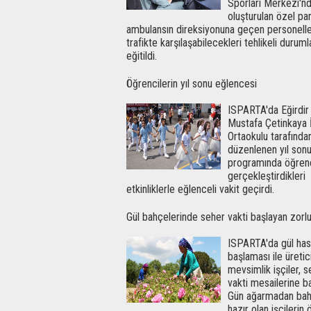
Sporları Merkezi'n
oluşturulan özel pa
ambulansın direksiyonuna geçen personelle
trafikte karşılaşabilecekleri tehlikeli duruml
eğitildi.
Öğrencilerin yıl sonu eğlencesi
ISPARTA'da Eğirdir
Mustafa Çetinkaya İ
Ortaokulu tarafında
düzenlenen yıl son
programında öğrenc
gerçekleştirdikleri
etkinliklerle eğlenceli vakit geçirdi.
Gül bahçelerinde seher vakti başlayan zorl
ISPARTA'da gül has
başlaması ile üretic
mevsimlik işçiler, s
vakti mesailerine ba
Gün ağarmadan bah
hazır olan işçilerin