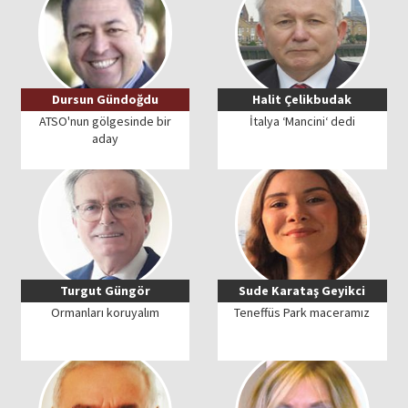
Dursun Gündoğdu
Halit Çelikbudak
ATSO'nun gölgesinde bir
İtalya ‘Mancini‘ dedi
aday
Turgut Güngör
Sude Karataş Geyikci
Ormanları koruyalım
Teneffüs Park maceramız