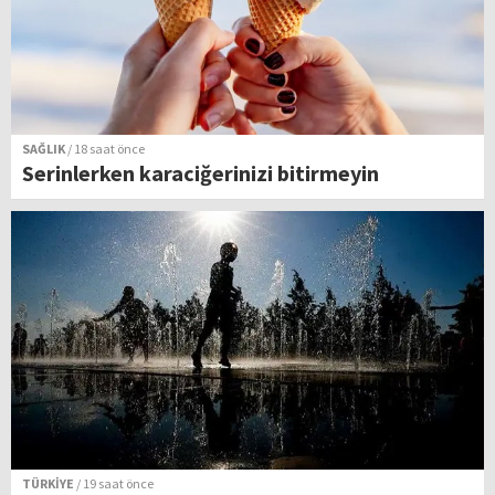
SAĞLIK
/ 18 saat önce
Serinlerken karaciğerinizi bitirmeyin
TÜRKİYE
/ 19 saat önce