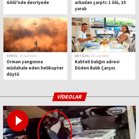
Gölü'nde devriyede
arkadan çarptı: 1 ölü, 15
yaralı
DÜNYA
/ 15 saat önce
ANTALYA
/ 15 saat önce
Orman yangınına
Kaliteli balığın adresi
müdahale eden helikopter
Düden Balık Çarşısı
düştü
VİDEOLAR