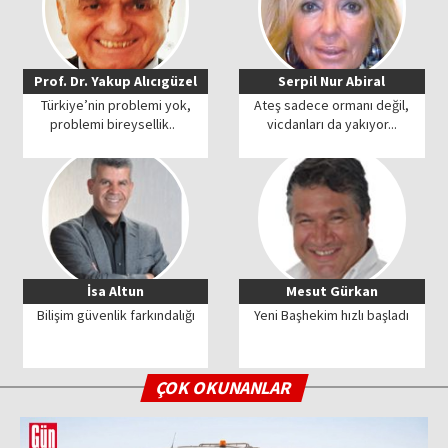
Prof. Dr. Yakup Alıcıgüzel
Serpil Nur Abiral
Türkiye’nin problemi yok,
Ateş sadece ormanı değil,
problemi bireysellik..
vicdanları da yakıyor...
İsa Altun
Mesut Gürkan
Bilişim güvenlik farkındalığı
Yeni Başhekim hızlı başladı
ÇOK OKUNANLAR