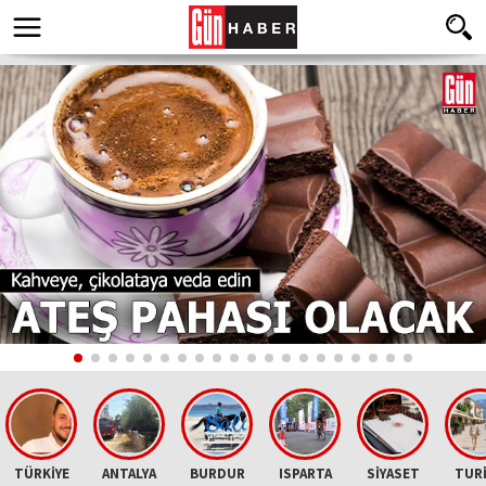
TÜRKİYE
ANTALYA
BURDUR
ISPARTA
SİYASET
TUR