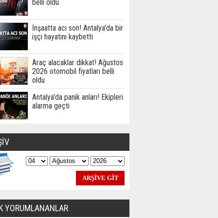
belli oldu
İnşaatta acı son! Antalya'da bir
işçi hayatını kaybetti
Araç alacaklar dikkat! Ağustos
2026 otomobil fiyatları belli
oldu
Antalya'da panik anları! Ekipleri
alarma geçti
ŞİV
K YORUMLANANLAR