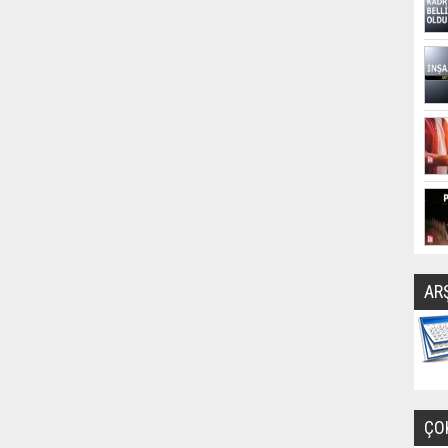
AR
ÇO