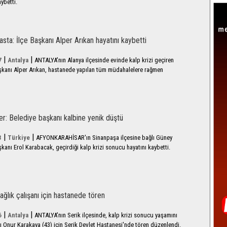
ybetti.
asta: İlçe Başkanı Alper Arıkan hayatını kaybetti
|
|
7
Antalya
ANTALYA'nın Alanya ilçesinde evinde kalp krizi geçiren
Başkanı Alper Arıkan, hastanede yapılan tüm müdahalelere rağmen
er: Belediye başkanı kalbine yenik düştü
|
|
3
Türkiye
AFYONKARAHİSAR'ın Sinanpaşa ilçesine bağlı Güney
kanı Erol Karabacak, geçirdiği kalp krizi sonucu hayatını kaybetti.
ağlık çalışanı için hastanede tören
|
|
6
Antalya
ANTALYA'nın Serik ilçesinde, kalp krizi sonucu yaşamını
anı Onur Karakaya (43) için Serik Devlet Hastanesi'nde tören düzenlendi.