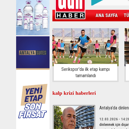
ANA SAYFA
TÜ
KAMPÜS
SPOR
GÜN'ÜN ÜRÜNÜ
Serikspor'da ilk etap kampı
tamamlandı
kalp krizi haberleri
Antalya’da dinlen
12.03.2026 - 14:2
dinlenmek için dışar