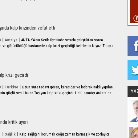
ında kalp krizinden vefat etti
|
|
8
Antalya
ANTALYA'nın Serik ilçesinde serada çalıştıktan sonra
an ve götürüldüğü hastanede kalp krizi geçirdiği belirlenen Niyazi Topçu
lp krizi geçirdi
|
|
8
Türkiye
Uzun süre tedavi gören, karaciğer ve böbrek nakli yapılan
YA
nin güçlü sesi Hakan Taşıyan kalp krizi geçirdi. Ünlü sanatçı Ankara’da
nda kritik uyarı
|
|
1
Sağlık
Kalp sağlığını korumak çoğu zaman karmaşık ve zorlayıcı