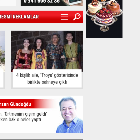
RESMİ REKLAMLAR
4 kişilik aile, 'Troya' gösterisinde
birlikte sahneye çıktı
rsun Gündoğdu
, 'Örtmenim çişim geldi'
ken bak o neler yaptı