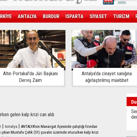
RKİYE
ANTALYA
BURDUR
ISPARTA
SİYASET
TURİZM
SAĞLIK
EKONOMİ
DÜNYA
Altın Portakal'da Jüri Başkanı
Antalya'da cinayet sanığına
Derviş Zaim
ağırlaştırılmış müebbet
Du
Sen
irken gelen kalp krizi can aldı
der
|
|
8
Antalya
ANTALYA'nın Manavgat ilçesinde çalıştığı fırından
ı çıkan Mustafa Çelik (51) çuvalın üzerinde otururken kalp krizi