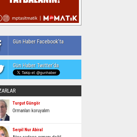
Gün Haber Facebook'ta
Gün Haber Twitter'da
ZARLAR
Turgut Güngör
Ormanları koruyalım
Serpil Nur Abiral