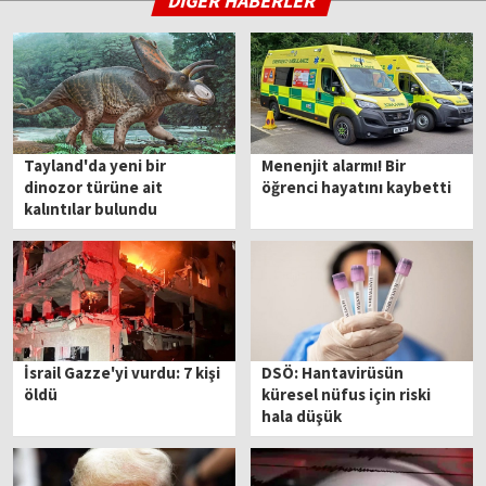
DİĞER HABERLER
Tayland'da yeni bir
Menenjit alarmı! Bir
dinozor türüne ait
öğrenci hayatını kaybetti
kalıntılar bulundu
İsrail Gazze'yi vurdu: 7 kişi
DSÖ: Hantavirüsün
öldü
küresel nüfus için riski
hala düşük