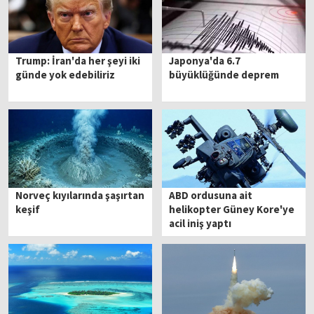
Trump: İran'da her şeyi iki
Japonya'da 6.7
günde yok edebiliriz
büyüklüğünde deprem
Norveç kıyılarında şaşırtan
ABD ordusuna ait
keşif
helikopter Güney Kore'ye
acil iniş yaptı