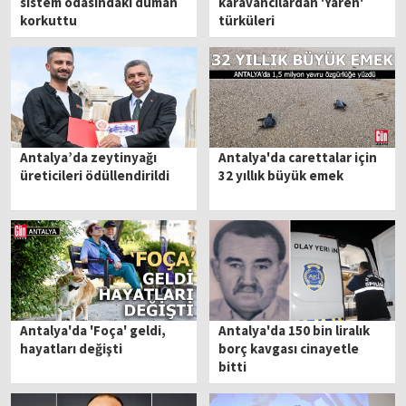
sistem odasındaki duman
karavancılardan 'Yaren'
korkuttu
türküleri
Antalya’da zeytinyağı
Antalya'da carettalar için
üreticileri ödüllendirildi
32 yıllık büyük emek
Antalya'da 'Foça' geldi,
Antalya'da 150 bin liralık
hayatları değişti
borç kavgası cinayetle
bitti