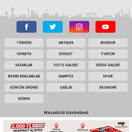
TÜRKİYE
ANTALYA
BURDUR
ISPARTA
SİYASET
TURİZM
YAZARLAR
FOTO GALERİ
VİDEO GALERİ
RESMİ REKLAMLAR
KAMPÜS
SPOR
GÜN'ÜN ÜRÜNÜ
SAĞLIK
EKONOMİ
DÜNYA
Masaüstü Görünümü
İletişim
Künye