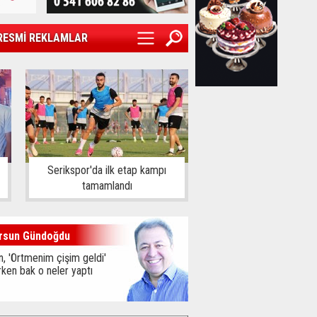
RESMİ REKLAMLAR
Serikspor'da ilk etap kampı
tamamlandı
rsun Gündoğdu
, 'Örtmenim çişim geldi'
ken bak o neler yaptı