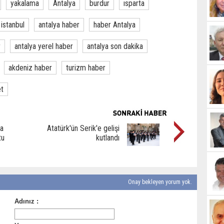
yakalama
Antalya
burdur
ısparta
istanbul
antalya haber
haber Antalya
r
antalya yerel haber
antalya son dakika
akdeniz haber
turizm haber
et
da
Atatürk'ün Serik'e gelişi
tu
kutlandı
Onay bekleyen yorum yok.