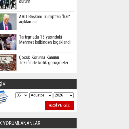
durum
ABD Başkanı Trump'tan ‘İran'
açıklaması
Tartışmada 15 yaşındaki
Mehmet kalbinden bıçaklandı
Çocuk Koruma Kanunu
Teklifi'nde kritik görüşmeler
ŞİV
K YORUMLANANLAR