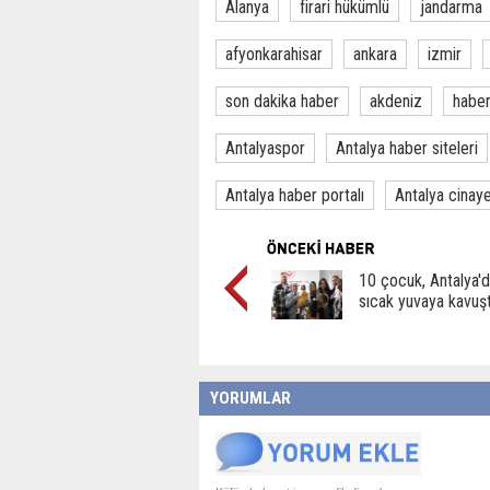
Alanya
firari hükümlü
jandarma
afyonkarahisar
ankara
izmir
son dakika haber
akdeniz
habe
Antalyaspor
Antalya haber siteleri
Antalya haber portalı
Antalya cinay
10 çocuk, Antalya'
sıcak yuvaya kavuş
YORUMLAR