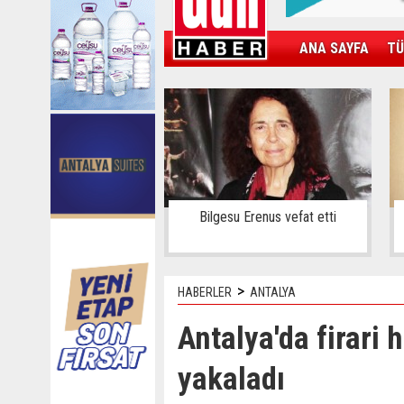
ANA SAYFA
TÜ
KAMPÜS
SPOR
GÜN'ÜN ÜRÜNÜ
Bilgesu Erenus vefat etti
>
HABERLER
ANTALYA
Antalya'da firari
yakaladı