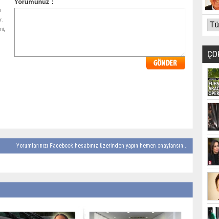
ı
r.
ni,
ÇO
Yorumlarınızı Facebook hesabınız üzerinden yapın hemen onaylansın...