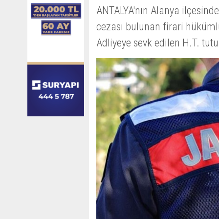
ANTALYA'nın Alanya ilçesinde
cezası bulunan firari hüküml
Adliyeye sevk edilen H.T. tut