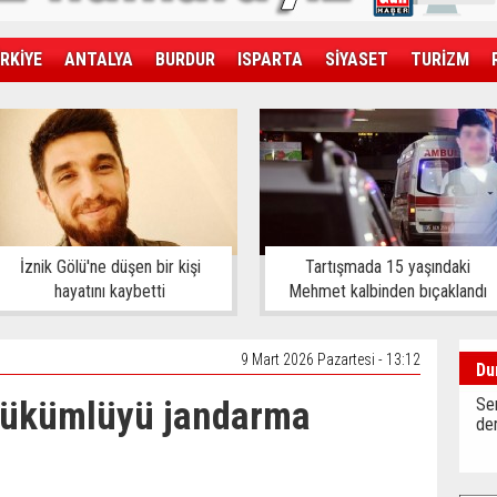
RKİYE
ANTALYA
BURDUR
ISPARTA
SİYASET
TURİZM
SAĞLIK
EKONOMİ
DÜNYA
İznik Gölü'ne düşen bir kişi
Tartışmada 15 yaşındaki
hayatını kaybetti
Mehmet kalbinden bıçaklandı
9 Mart 2026 Pazartesi - 13:12
Du
 hükümlüyü jandarma
Sen
der