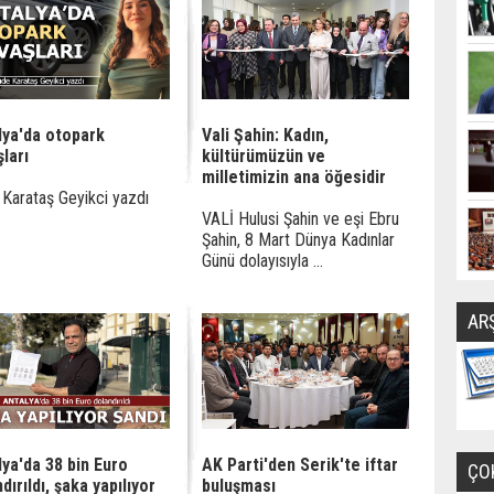
lya'da otopark
Vali Şahin: Kadın,
ları
kültürümüzün ve
milletimizin ana öğesidir
Karataş Geyikci yazdı
VALİ Hulusi Şahin ve eşi Ebru
Şahin, 8 Mart Dünya Kadınlar
Günü dolayısıyla ...
AR
lya'da 38 bin Euro
AK Parti'den Serik'te iftar
ÇO
dırıldı, şaka yapılıyor
buluşması