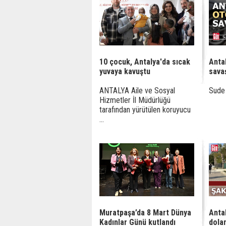
10 çocuk, Antalya'da sıcak
Anta
yuvaya kavuştu
savaş
ANTALYA Aile ve Sosyal
Sude 
Hizmetler İl Müdürlüğü
tarafından yürütülen koruyucu
...
Muratpaşa’da 8 Mart Dünya
Anta
Kadınlar Günü kutlandı
dolan