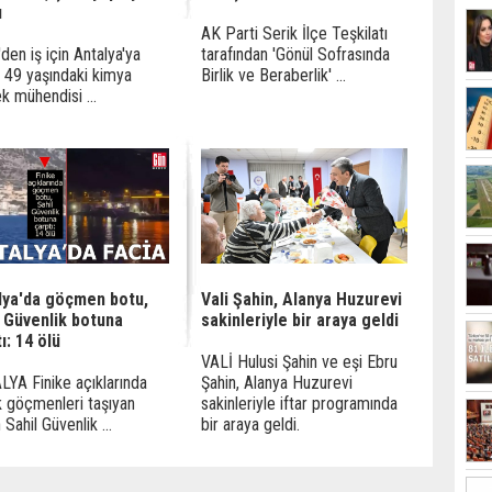
ı
AK Parti Serik İlçe Teşkilatı
'den iş için Antalya'ya
tarafından 'Gönül Sofrasında
 49 yaşındaki kimya
Birlik ve Beraberlik' ...
k mühendisi ...
lya'da göçmen botu,
Vali Şahin, Alanya Huzurevi
l Güvenlik botuna
sakinleriyle bir araya geldi
ı: 14 ölü
VALİ Hulusi Şahin ve eşi Ebru
YA Finike açıklarında
Şahin, Alanya Huzurevi
 göçmenleri taşıyan
sakinleriyle iftar programında
Sahil Güvenlik ...
bir araya geldi.