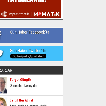
Gün Haber Facebook'ta
Gün Haber Twitter'da
ZARLAR
Turgut Güngör
Ormanları koruyalım
Serpil Nur Abiral