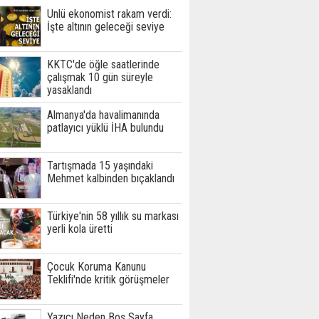
Ünlü ekonomist rakam verdi:
İşte altının geleceği seviye
KKTC'de öğle saatlerinde
çalışmak 10 gün süreyle
yasaklandı
Almanya'da havalimanında
patlayıcı yüklü İHA bulundu
Tartışmada 15 yaşındaki
Mehmet kalbinden bıçaklandı
Türkiye'nin 58 yıllık su markası
yerli kola üretti
Çocuk Koruma Kanunu
Teklifi'nde kritik görüşmeler
Yazıcı Neden Boş Sayfa