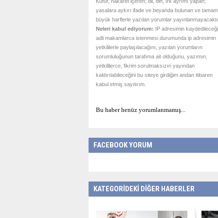
Küfür, hakaret içeren; dil, din, ırk ayrımı yapan;
yasalara aykırı ifade ve beyanda bulunan ve tamam
büyük harflerle yazılan yorumlar yayınlanmayacaktı
Neleri kabul ediyorum:
IP adresimin kaydedileceği
adli makamlarca istenmesi durumunda ip adresimin
yetkililerle paylaşılacağını, yazılan yorumların
sorumluluğunun tarafıma ait olduğunu, yazımın,
yetkililerce, fikrim sorulmaksızın yayından
kaldırılabileceğini bu siteye girdiğim andan itibaren
kabul etmiş sayılırım.
Bu haber henüz yorumlanmamış...
FACEBOOK YORUM
KATEGORİDEKİ DİĞER HABERLER