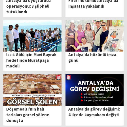
Antalya'da uyuşturucu
Firari hükümlü Antalya'da
operasyonu: 3 şüpheli
inşaatta yakalandı
tutuklandı
Issık Gölü için Mavi Bayrak
Antalya'da hüzünlü imza
hedefinde Muratpaşa
günü
modeli
Döşemealtı'nın halı
Antalya'da görev değişimi:
tarlaları görsel şölene
4 ilçede kaymakam değişti
dönüştü