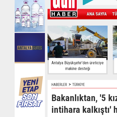
ANA SAYFA
TÜ
KAMPÜS
SPOR
GÜN'ÜN ÜRÜNÜ
Antalya Büyükşehir’den üreticiye
makine desteği
>
HABERLER
TÜRKİYE
Bakanlıktan, '5 k
intihara kalkıştı' 