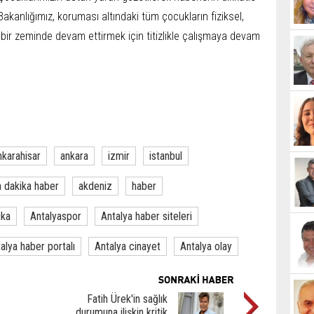
akanlığımız, koruması altındaki tüm çocukların fiziksel,
lı bir zeminde devam ettirmek için titizlikle çalışmaya devam
nkarahisar
ankara
izmir
istanbul
 dakika haber
akdeniz
haber
ika
Antalyaspor
Antalya haber siteleri
alya haber portalı
Antalya cinayet
Antalya olay
Fatih Ürek'in sağlık
durumuna ilişkin kritik