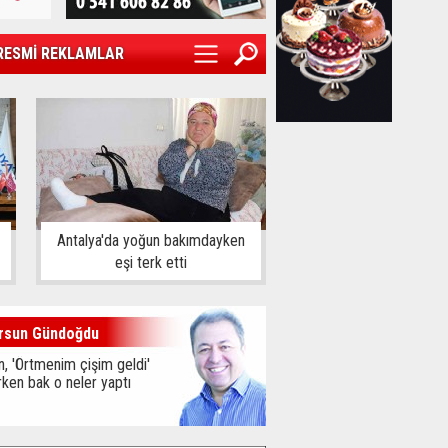
RESMİ REKLAMLAR
Antalya'da yoğun bakımdayken
eşi terk etti
rsun Gündoğdu
, 'Örtmenim çişim geldi'
ken bak o neler yaptı