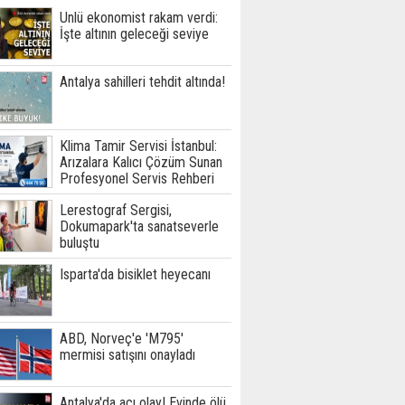
Ünlü ekonomist rakam verdi:
İşte altının geleceği seviye
Antalya sahilleri tehdit altında!
Klima Tamir Servisi İstanbul:
Arızalara Kalıcı Çözüm Sunan
Profesyonel Servis Rehberi
Lerestograf Sergisi,
Dokumapark'ta sanatseverle
buluştu
Isparta'da bisiklet heyecanı
ABD, Norveç'e 'M795'
mermisi satışını onayladı
Antalya'da acı olay! Evinde ölü