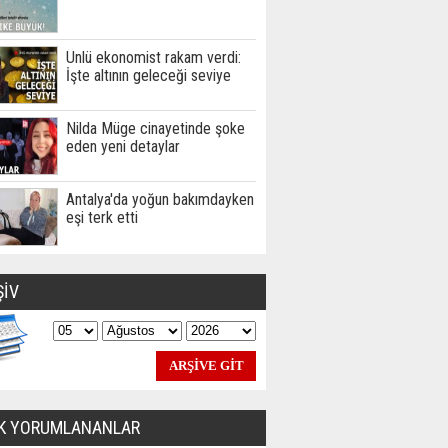
Ünlü ekonomist rakam verdi:
İşte altının geleceği seviye
Nilda Müge cinayetinde şoke
eden yeni detaylar
Antalya'da yoğun bakımdayken
eşi terk etti
ŞİV
K YORUMLANANLAR