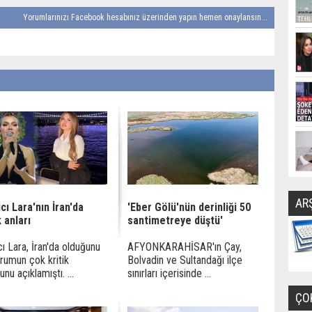
Yorumlarınızı Facebook hesabınız üzerinden yapın hemen onaylansın...
AR
cı Lara'nın İran'da
'Eber Gölü'nün derinliği 50
 anları
santimetreye düştü'
cı Lara, İran'da olduğunu
AFYONKARAHİSAR'ın Çay,
rumun çok kritik
Bolvadin ve Sultandağı ilçe
nu açıklamıştı. ...
sınırları içerisinde ...
ÇO