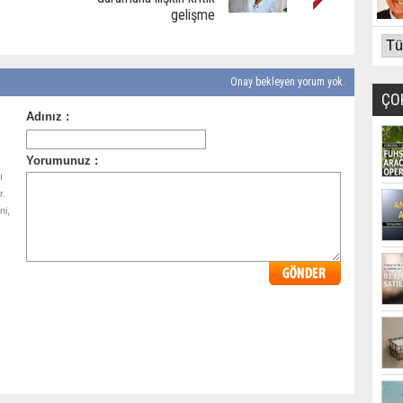
gelişme
Onay bekleyen yorum yok.
ÇO
ı
r.
ni,