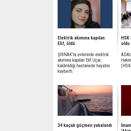
Elektrik akımına kapılan
HSK d
Elif, öldü
oldu
ŞIRNAK’ta evlerinde elektrik
ADAL
akımına kapılan Elif Uçar,
Hakim
kaldırıldığı hastanede hayatını
(HSK) 
kaybetti.
34 kaçak göçmen yakalandı
İmam
'Akı