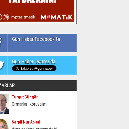
Gün Haber Facebook'ta
Gün Haber Twitter'da
ZARLAR
Turgut Güngör
Ormanları koruyalım
Serpil Nur Abiral