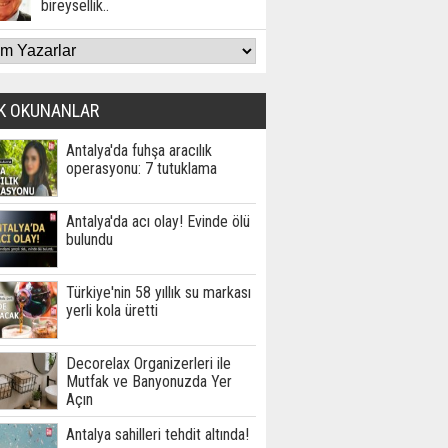
bireysellik..
K OKUNANLAR
Antalya'da fuhşa aracılık
operasyonu: 7 tutuklama
Antalya'da acı olay! Evinde ölü
bulundu
Türkiye'nin 58 yıllık su markası
yerli kola üretti
Decorelax Organizerleri ile
Mutfak ve Banyonuzda Yer
Açın
Antalya sahilleri tehdit altında!