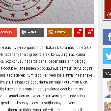
azı basın yayın organlarında, 'Bakanlık korumasındaki 5 kız
ı haberler yer aldığı belirtilerek, konuyla ilgili açıklama
ldi. Söz konusu haberde bahsi geçen iddiaların gerçeği
da çocuk evi sitesinden 5 çocuğumuz çamaşır suyu içtiğini
YA
zla ilgili gerekli tüm tedbirler ivedilikle alınmış, hastaneye
lmiştir. Halihazırda çocuklarımızın sağlık durumları iyidir.
 ilgili uzmanlarla yapılan görüşmelerde çocuklarımızın
eti taşımadıkları ortaya çıkmıştır. Aynı gün içinde taburcu
a gerekli psikososyal destek sağlanmaya devam
çocuklarımızın üstün yararı gözetilerek haberlerin dikkatle