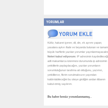
YORUMLAR
Küfür, hakaret içeren; dil, din, ırk ayrımı yapan;
yasalara aykırı ifade ve beyanda bulunan ve tamam
büyük harflerle yazılan yorumlar yayınlanmayacaktı
Neleri kabul ediyorum:
IP adresimin kaydedileceği
adli makamlarca istenmesi durumunda ip adresimin
yetkililerle paylaşılacağını, yazılan yorumların
sorumluluğunun tarafıma ait olduğunu, yazımın,
yetkililerce, fikrim sorulmaksızın yayından
kaldırılabileceğini bu siteye girdiğim andan itibaren
kabul etmiş sayılırım.
Bu haber henüz yorumlanmamış...