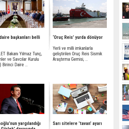
aire başkanları belli
‘Oruç Reis’ yurda dönüyor
Yerli ve milli imkanlarla
ET Bakanı Yılmaz Tunç,
geliştirilen Oruç Reis Sismik
ler ve Savcılar Kurulu
Araştırma Gemisi, ...
Birinci Daire ...
oğlu'nun yargılandığı
Sarı sitelere 'tavan' ayarı
n Gürlek' davasında