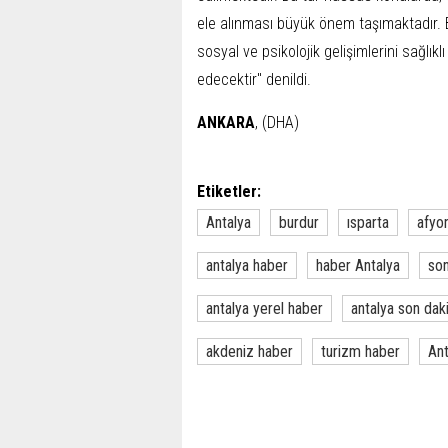
ele alınması büyük önem taşımaktadır. B
sosyal ve psikolojik gelişimlerini sağlık
edecektir" denildi.
ANKARA
, (DHA)
Etiketler:
Antalya
burdur
ısparta
afyo
antalya haber
haber Antalya
son
antalya yerel haber
antalya son dak
akdeniz haber
turizm haber
Ant