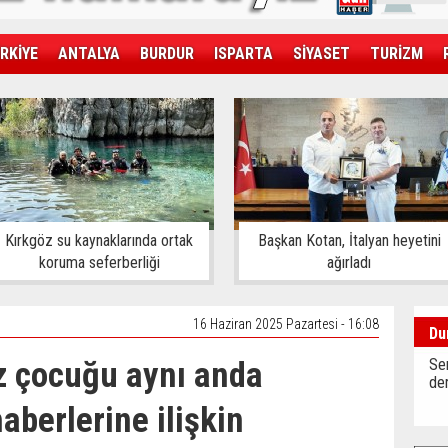
RKİYE
ANTALYA
BURDUR
ISPARTA
SİYASET
TURİZM
SAĞLIK
EKONOMİ
DÜNYA
Kırkgöz su kaynaklarında ortak
Başkan Kotan, İtalyan heyetini
koruma seferberliği
ağırladı
16 Haziran 2025 Pazartesi - 16:08
Du
ız çocuğu aynı anda
Sen
der
haberlerine ilişkin