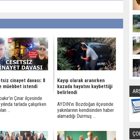
tsiz cinayet davası: 8
Kayıp olarak aranırken
ye müebbet istendi
kazada hayatını kaybettiği
AR
belirlendi
bakır'ın Çınar ilçesinde
yılında tarlada çalışırken
AYDIN’ın Bozdoğan ilçesinde
an ...
yakınlarının kendisinden haber
alamadığı Durmuş ...
ÇO