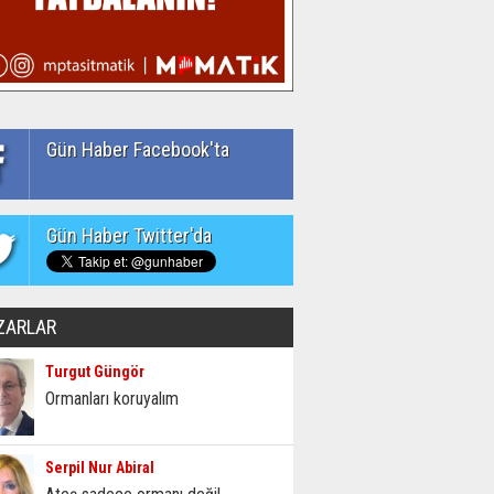
Gün Haber Facebook'ta
Gün Haber Twitter'da
ZARLAR
Turgut Güngör
Ormanları koruyalım
Serpil Nur Abiral