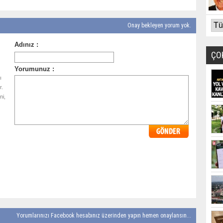
Onay bekleyen yorum yok.
ÇO
ı
r.
ni,
Yorumlarınızı Facebook hesabınız üzerinden yapın hemen onaylansın...