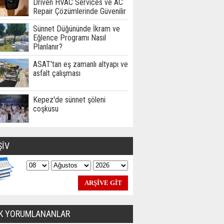
Driven HVAC Services ve AC
Repair Çözümlerinde Güvenilir
Teknik Hizmet Ortağınız
Sünnet Düğününde İkram ve
Eğlence Programı Nasıl
Planlanır?
ASAT'tan eş zamanlı altyapı ve
asfalt çalışması
Kepez'de sünnet şöleni
coşkusu
ŞİV
K YORUMLANANLAR