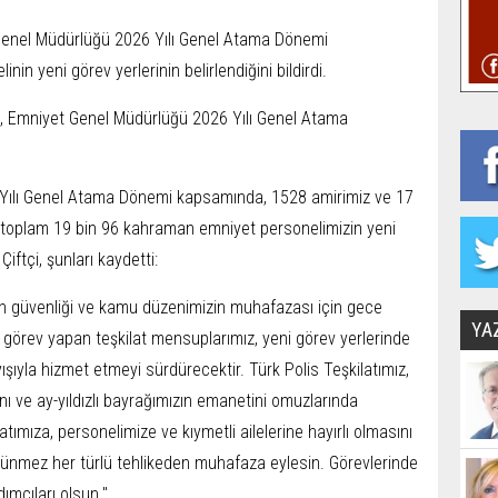
t Genel Müdürlüğü 2026 Yılı Genel Atama Dönemi
in yeni görev yerlerinin belirlendiğini bildirdi.
, Emniyet Genel Müdürlüğü 2026 Yılı Genel Atama
ılı Genel Atama Dönemi kapsamında, 1528 amirimiz ve 17
toplam 19 bin 96 kahraman emniyet personelimizin yeni
 Çiftçi, şunları kaydetti:
izin güvenliği ve kamu düzenimizin muhafazası için gece
YA
görev yapan teşkilat mensuplarımız, yeni görev yerlerinde
şıyla hizmet etmeyi sürdürecektir. Türk Polis Teşkilatımız,
ını ve ay-yıldızlı bayrağımızın emanetini omuzlarında
tımıza, personelimize ve kıymetli ailelerine hayırlı olmasını
örünmez her türlü tehlikeden muhafaza eylesin. Görevlerinde
ımcıları olsun."