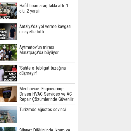
Hafif ticari araç takla attı: 1
ölü, 2 yaralı
Antalya'da yol verme kavgası
cinayetle bitti
Aytmatov'un mirası
Muratpaşa'da büyüyor
'Sahte e-tebligat tuzağına
düşmeyin'
Mechoviae: Engineering-
Driven HVAC Services ve AC
Repair Çözümlerinde Güvenilir
Teknik Hizmet Ortağınız
Turizmde ağustos sevinci
Sünnet Düğününde İkram ve