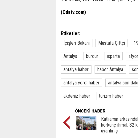
(Odatv.com)
Etiketler:
İçişleri Bakanı
Mustafa Çiftçi
19
Antalya
burdur
ısparta
afyo
antalya haber
haber Antalya
son
antalya yerel haber
antalya son dak
akdeniz haber
turizm haber
Katliamın arkasında
korkunç ihmal: 32 
uyarılmış