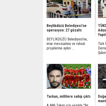
Beylikdüzü Belediyesi'ne
TÜKD
operasyon: 27 gözaltı
Adıy
Yapıl
BEYLİKDÜZÜ Belediyesi'ne,
imar mevzuatına ve ruhsat
Türk 
projelerine aykırı ...
Dern
Şubesi
Tarkan, millilere sahip çıktı
Doğa
mant
A Milli Takım için yazdığı "Bir