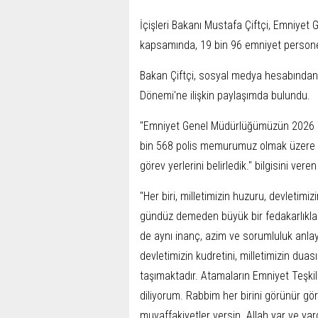
İçişleri Bakanı Mustafa Çiftçi, Emniye
kapsamında, 19 bin 96 emniyet personelin
Bakan Çiftçi, sosyal medya hesabından
Dönemi'ne ilişkin paylaşımda bulundu.
"Emniyet Genel Müdürlüğümüzün 2026 Y
bin 568 polis memurumuz olmak üzere 
görev yerlerini belirledik." bilgisini veren
"Her biri, milletimizin huzuru, devletim
gündüz demeden büyük bir fedakarlıkla 
de aynı inanç, azim ve sorumluluk anlayı
devletimizin kudretini, milletimizin duas
taşımaktadır. Atamaların Emniyet Teşkila
diliyorum. Rabbim her birini görünür g
muvaffakiyetler versin. Allah yar ve yard