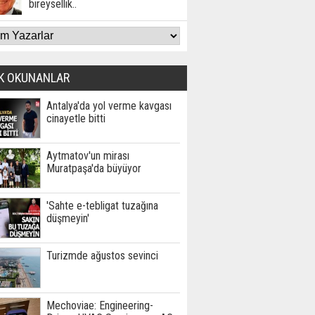
bireysellik..
K OKUNANLAR
Antalya'da yol verme kavgası
cinayetle bitti
Aytmatov'un mirası
Muratpaşa'da büyüyor
'Sahte e-tebligat tuzağına
düşmeyin'
Turizmde ağustos sevinci
Mechoviae: Engineering-