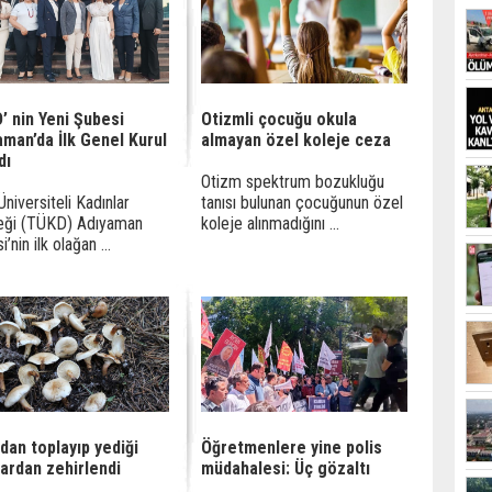
’ nin Yeni Şubesi
Otizmli çocuğu okula
aman’da İlk Genel Kurul
almayan özel koleje ceza
dı
Otizm spektrum bozukluğu
Üniversiteli Kadınlar
tanısı bulunan çocuğunun özel
eği (TÜKD) Adıyaman
koleje alınmadığını ...
’nin ilk olağan ...
dan toplayıp yediği
Öğretmenlere yine polis
ardan zehirlendi
müdahalesi: Üç gözaltı