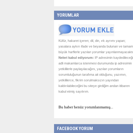
YORUMLAR
Küfür, hakaret içeren; dil, din, ırk ayrımı yapan;
yasalara aykırı ifade ve beyanda bulunan ve tamam
büyük harflerle yazılan yorumlar yayınlanmayacaktı
Neleri kabul ediyorum:
IP adresimin kaydedileceği
adli makamlarca istenmesi durumunda ip adresimin
yetkililerle paylaşılacağını, yazılan yorumların
sorumluluğunun tarafıma ait olduğunu, yazımın,
yetkililerce, fikrim sorulmaksızın yayından
kaldırılabileceğini bu siteye girdiğim andan itibaren
kabul etmiş sayılırım.
Bu haber henüz yorumlanmamış...
FACEBOOK YORUM