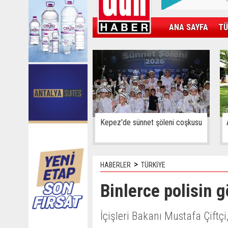
ANA SAYFA
TÜ
KAMPÜS
SPOR
GÜN'ÜN ÜRÜNÜ
Kepez'de sünnet şöleni coşkusu
>
HABERLER
TÜRKİYE
Binlerce polisin g
İçişleri Bakanı Mustafa Çift