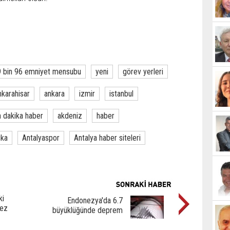
 bin 96 emniyet mensubu
yeni
görev yerleri
nkarahisar
ankara
izmir
istanbul
 dakika haber
akdeniz
haber
ika
Antalyaspor
Antalya haber siteleri
ki
Endonezya'da 6.7
kez
büyüklüğünde deprem