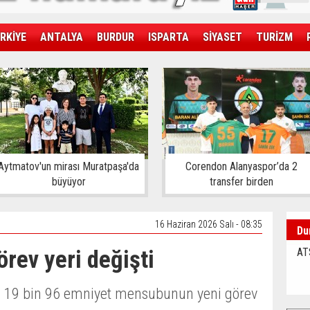
RKİYE
ANTALYA
BURDUR
ISPARTA
SİYASET
TURİZM
SAĞLIK
EKONOMİ
DÜNYA
Aytmatov'un mirası Muratpaşa'da
Corendon Alanyaspor’da 2
büyüyor
transfer birden
16 Haziran 2026 Salı - 08:35
Du
örev yeri değişti
AT
çi, 19 bin 96 emniyet mensubunun yeni görev