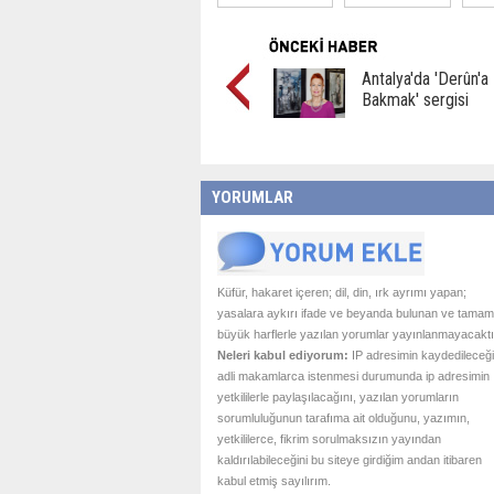
Antalya'da 'Derûn'a
Bakmak' sergisi
YORUMLAR
Küfür, hakaret içeren; dil, din, ırk ayrımı yapan;
yasalara aykırı ifade ve beyanda bulunan ve tamam
büyük harflerle yazılan yorumlar yayınlanmayacaktı
Neleri kabul ediyorum:
IP adresimin kaydedileceği
adli makamlarca istenmesi durumunda ip adresimin
yetkililerle paylaşılacağını, yazılan yorumların
sorumluluğunun tarafıma ait olduğunu, yazımın,
yetkililerce, fikrim sorulmaksızın yayından
kaldırılabileceğini bu siteye girdiğim andan itibaren
kabul etmiş sayılırım.