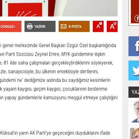
i genel merkezinde Genel Başkan Özgür Özel başkanlığında
 ve Parti Sözcüsü Zeynel Emre, MYK gündemine ilişkin
, 81 ilde saha çalışmaları gerçekleştirdiklerini söyleyerek,
zle, sanayicisiyle, bu ülkenin emeklisiyle dertlerini,
k gündemi ne' dediğimize aslında bu saydığımız kesimlerin
ik yaşam kaygısı, geçim kaygısı, çocuklarının beslenme
YA
arın yapay gündemlerle kamuoyunu meşgul etmeye çalıştığını
öksal’ın yarın AK Parti’ye geçeceğini duyduklarını ifade