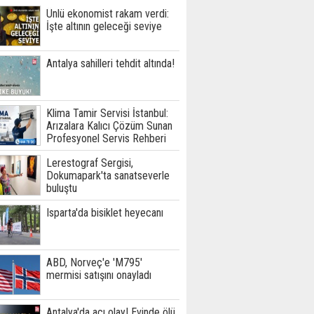
Ünlü ekonomist rakam verdi:
İşte altının geleceği seviye
Antalya sahilleri tehdit altında!
Klima Tamir Servisi İstanbul:
Arızalara Kalıcı Çözüm Sunan
Profesyonel Servis Rehberi
Lerestograf Sergisi,
Dokumapark'ta sanatseverle
buluştu
Isparta'da bisiklet heyecanı
ABD, Norveç'e 'M795'
mermisi satışını onayladı
Antalya'da acı olay! Evinde ölü