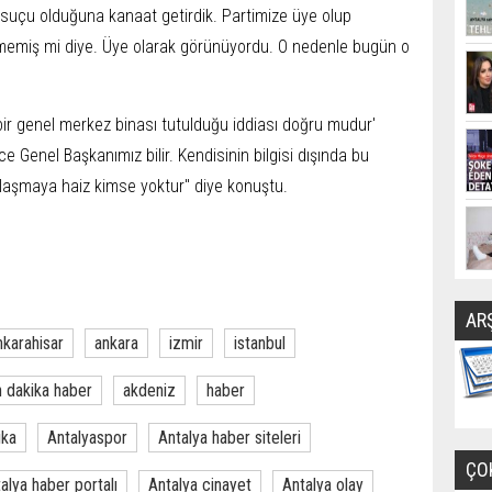
 suçu olduğuna kanaat getirdik. Partimize üye olup
etmemiş mi diye. Üye olarak görünüyordu. O nedenle bugün o
 bir genel merkez binası tutulduğu iddiası doğru mudur'
e Genel Başkanımız bilir. Kendisinin bilgisi dışında bu
aylaşmaya haiz kimse yoktur" diye konuştu.
AR
nkarahisar
ankara
izmir
istanbul
 dakika haber
akdeniz
haber
ika
Antalyaspor
Antalya haber siteleri
ÇO
alya haber portalı
Antalya cinayet
Antalya olay