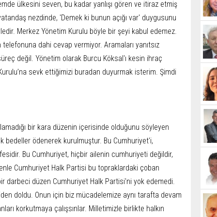
emde ülkesini seven, bu kadar yanlışı gören ve itiraz etmiş
 vatandaş nezdinde, 'Demek ki bunun açığı var' duygusunu
yledir. Merkez Yönetim Kurulu böyle bir şeyi kabul edemez.
n telefonuna dahi cevap vermiyor. Aramaları yanıtsız
süreç değil. Yönetim olarak Burcu Köksal'ı kesin ihraç
n Kurulu’na sevk ettiğimizi buradan duyurmak isterim. Şimdi
ulamadığı bir kara düzenin içerisinde olduğunu söyleyen
ük bedeller ödenerek kurulmuştur. Bu Cumhuriyet'i,
esidir. Bu Cumhuriyet, hiçbir ailenin cumhuriyeti değildir,
le Cumhuriyet Halk Partisi bu topraklardaki çoban
bir darbeci düzen Cumhuriyet Halk Partisi'ni yok edemedi.
niden doldu. Onun için biz mücadelemize aynı tarafta devam
ları korkutmaya çalışsınlar. Milletimizle birlikte halkın