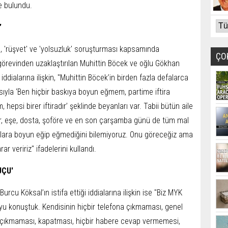
e bulundu.
’
e, 'rüşvet' ve 'yolsuzluk' soruşturması kapsamında
ÇO
 görevinden uzaklaştırılan Muhittin Böcek ve oğlu Gökhan
iddialarına ilişkin, "Muhittin Böcek’in birden fazla defalarca
ıyla ‘Ben hiçbir baskıya boyun eğmem, partime iftira
epsi birer iftiradır’ şeklinde beyanları var. Tabii bütün aile
ar, eşe, dosta, şoföre ve en son çarşamba günü de tüm mal
ılara boyun eğip eğmediğini bilemiyoruz. Onu göreceğiz ama
 veririz" ifadelerini kullandı.
UÇU'
cu Köksal’ın istifa ettiği iddialarına ilişkin ise "Biz MYK
u konuştuk. Kendisinin hiçbir telefona çıkmaması, genel
a çıkmaması, kapatması, hiçbir habere cevap vermemesi,