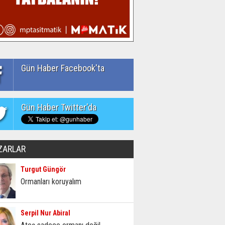
Gün Haber Facebook'ta
Gün Haber Twitter'da
ZARLAR
Turgut Güngör
Ormanları koruyalım
Serpil Nur Abiral