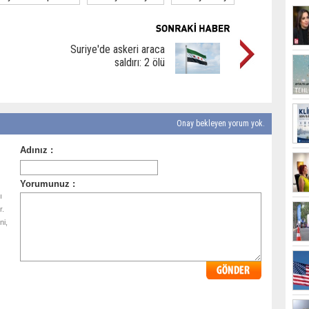
Suriye'de askeri araca
saldırı: 2 ölü
Onay bekleyen yorum yok.
ı
r.
ni,