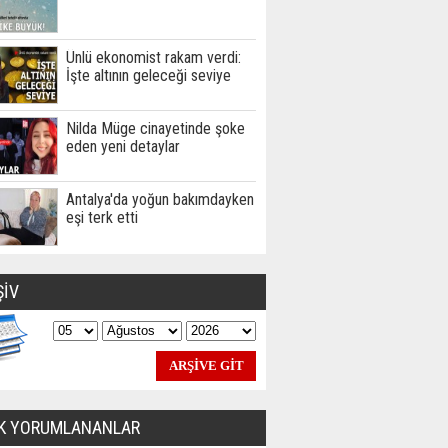
Ünlü ekonomist rakam verdi:
İşte altının geleceği seviye
Nilda Müge cinayetinde şoke
eden yeni detaylar
Antalya'da yoğun bakımdayken
eşi terk etti
ŞİV
K YORUMLANANLAR