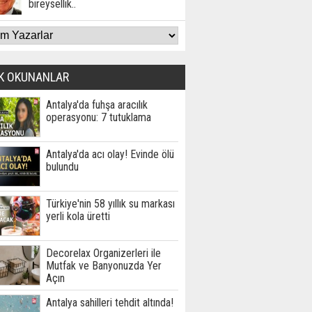
bireysellik..
K OKUNANLAR
Antalya'da fuhşa aracılık
operasyonu: 7 tutuklama
Antalya'da acı olay! Evinde ölü
bulundu
Türkiye'nin 58 yıllık su markası
yerli kola üretti
Decorelax Organizerleri ile
Mutfak ve Banyonuzda Yer
Açın
Antalya sahilleri tehdit altında!