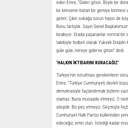
eden Emre, “Giden gitsin. Böyle bir dön
bir kimsenin batan bir gemiye binmesi
getirir. Çıkın sokağa sorun hepsi de bö
Bunu tartıştık. Sayın Genel Başkanımızı
bırakıyor. Orada yaşananlar normal bir 
talebiyle tedbirli olarak Yüksek Disipli
güle güle, nereye giderse gitsin" dedi.
‘HALKIN İKTİDARINI KURACAĞIZ’
Türkiye'nin sorulması gerekenlerin sor
Emre, "Türkiye Cumhuriyeti devleti büy
demokrasiyle taçlandırmak bizlerin vazif
olamaz. Buna müsaade etmeyiz. O neden
ateşidir. Biz pes etmeyiz. Geçmişte hiç
Cumhuriyet Halk Partisi küllerinden ye
edeceğiz; emin olun. İstediği kadar insan