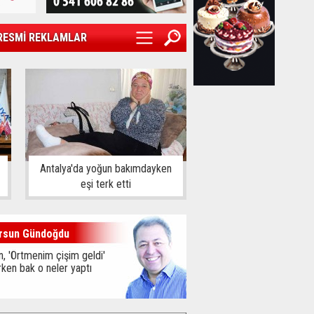
RESMİ REKLAMLAR
Antalya'da yoğun bakımdayken
eşi terk etti
rsun Gündoğdu
, 'Örtmenim çişim geldi'
ken bak o neler yaptı