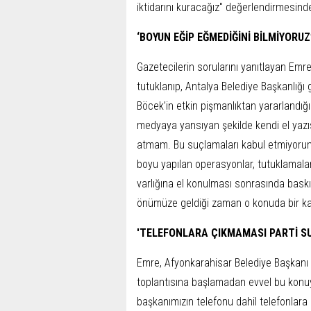
iktidarını kuracağız" değerlendirmesind
‘BOYUN EĞİP EĞMEDİĞİNİ BİLMİYORUZ
Gazetecilerin sorularını yanıtlayan Emr
tutuklanıp, Antalya Belediye Başkanlığı
Böcek’in etkin pişmanlıktan yararlandığı 
medyaya yansıyan şekilde kendi el yazıs
atmam. Bu suçlamaları kabul etmiyorum, h
boyu yapılan operasyonlar, tutuklamal
varlığına el konulması sonrasında bask
önümüze geldiği zaman o konuda bir karar
'TELEFONLARA ÇIKMAMASI PARTİ S
Emre, Afyonkarahisar Belediye Başkanı Bur
toplantısına başlamadan evvel bu konuy
başkanımızın telefonu dahil telefonlar