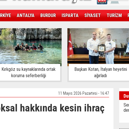
RKİYE
ANTALYA
BURDUR
ISPARTA
SİYASET
TURİZM
SAĞLIK
EKONOMİ
DÜNYA
Kırkgöz su kaynaklarında ortak
Başkan Kotan, İtalyan heyetini
koruma seferberliği
ağırladı
11 Mayıs 2026 Pazartesi - 16:47
Du
ksal hakkında kesin ihraç
Sen
der