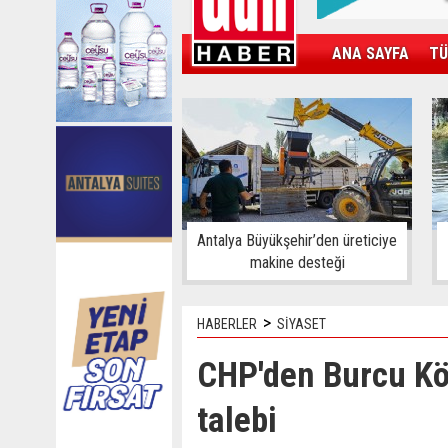
ANA SAYFA
TÜ
KAMPÜS
SPOR
GÜN'ÜN ÜRÜNÜ
Antalya Büyükşehir’den üreticiye
makine desteği
>
HABERLER
SİYASET
CHP'den Burcu Kö
talebi