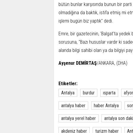
bütün bunlar karşısında bunun bir parti
olmadığına da baktık, istifa etmiş mi 
işlemi bugün biz yaptık" dedi.
Emre, bir gazetecinin, 'Balgat'ta yedek
sorusuna, "Bazı hususlar vardır ki sadec
alanda bilgi sahibi olan ya da bilgiyi p
Ayşenur DEMİRTAŞ
/ANKARA, (DHA)
Etiketler:
Antalya
burdur
ısparta
afyo
antalya haber
haber Antalya
son
antalya yerel haber
antalya son dak
akdeniz haber
turizm haber
Ant