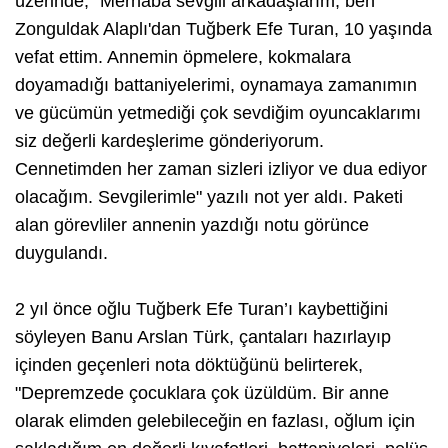
üzerinde, "Merhaba sevgili arkadaşlarım, ben
Zonguldak Alaplı'dan Tuğberk Efe Turan, 10 yaşında
vefat ettim. Annemin öpmelere, kokmalara
doyamadığı battaniyelerimi, oynamaya zamanımın
ve gücümün yetmediği çok sevdiğim oyuncaklarımı
siz değerli kardeşlerime gönderiyorum.
Cennetimden her zaman sizleri izliyor ve dua ediyor
olacağım. Sevgilerimle" yazılı not yer aldı. Paketi
alan görevliler annenin yazdığı notu görünce
duygulandı.
2 yıl önce oğlu Tuğberk Efe Turan’ı kaybettiğini
söyleyen Banu Arslan Türk, çantaları hazırlayıp
içinden geçenleri nota döktüğünü belirterek,
"Depremzede çocuklara çok üzüldüm. Bir anne
olarak elimden gelebileceğin en fazlası, oğlum için