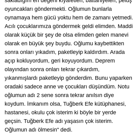
sakladığım en değerli kıyafetleri, battaniyeleri, pelüş
oyuncakları göndermekti. Oğlumun bunlarla
oynamaya hem gücü yoktu hem de zamanı yetmedi.
Acılı çocuklarımıza göndermek geldi elimden. Maddi
olarak küçük bir şey de olsa elimden gelen manevi
olarak en büyük şey buydu. Oğlumu kaybettikten
sonra onları yıkadım, paketleyip kaldırdım. Arada
açıp kokluyordum, geri koyuyordum. Deprem
olayından sonra onları tekrar çıkardım,
yıkanmışlardı paketleyip gönderdim. Bunu yaparken
oradaki sadece anne ve çocukları düşündüm. Notu
oğlumun adı 2 sene sonra tekrar anılsın diye
koydum. İmkanım olsa, Tuğberk Efe kütüphanesi,
hastanesi, okulu çok isterim ki böyle bir yerde
geçsin. Tuğberk Efe adı yaşasın çok isterim.
Oğlumun adı ölmesin" dedi.