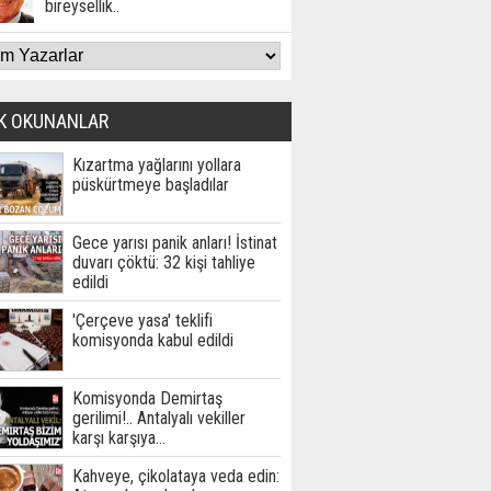
bireysellik..
K OKUNANLAR
Kızartma yağlarını yollara
püskürtmeye başladılar
Gece yarısı panik anları! İstinat
duvarı çöktü: 32 kişi tahliye
edildi
'Çerçeve yasa' teklifi
komisyonda kabul edildi
Komisyonda Demirtaş
gerilimi!.. Antalyalı vekiller
karşı karşıya…
Kahveye, çikolataya veda edin: