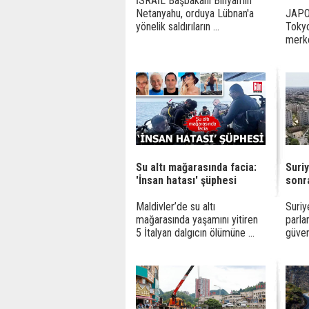
İSRAİL Başbakanı Binyamin
Netanyahu, orduya Lübnan'a
JAPO
yönelik saldırıların ...
Tokyo’
merke
Su altı mağarasında facia:
Suriy
'İnsan hatası' şüphesi
sonr
Maldivler’de su altı
Suriy
mağarasında yaşamını yitiren
parla
5 İtalyan dalgıcın ölümüne ...
güven