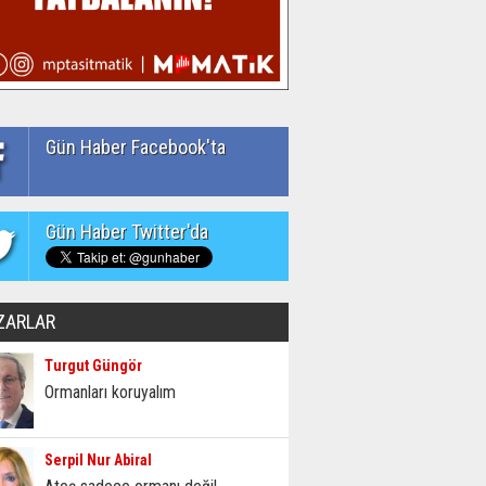
Gün Haber Facebook'ta
Gün Haber Twitter'da
ZARLAR
Turgut Güngör
Ormanları koruyalım
Serpil Nur Abiral