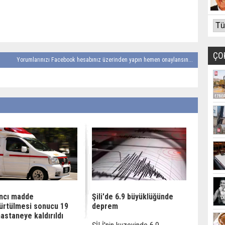
ÇO
Yorumlarınızı Facebook hesabınız üzerinden yapın hemen onaylansın...
ncı madde
Şili'de 6.9 büyüklüğünde
ürtülmesi sonucu 19
deprem
hastaneye kaldırıldı