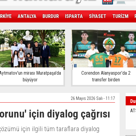
RKİYE
ANTALYA
BURDUR
ISPARTA
SİYASET
TURİZM
SAĞLIK
EKONOMİ
DÜNYA
Aytmatov'un mirası Muratpaşa'da
Corendon Alanyaspor’da 2
büyüyor
transfer birden
26 Mayıs 2026 Salı - 11:17
Du
orunu' için diyalog çağrısı
AT
özümü için ilgili tüm taraflara diyalog