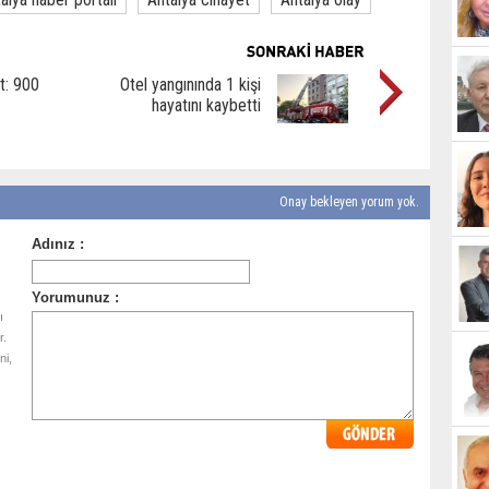
t: 900
Otel yangınında 1 kişi
hayatını kaybetti
Onay bekleyen yorum yok.
ı
r.
ni,