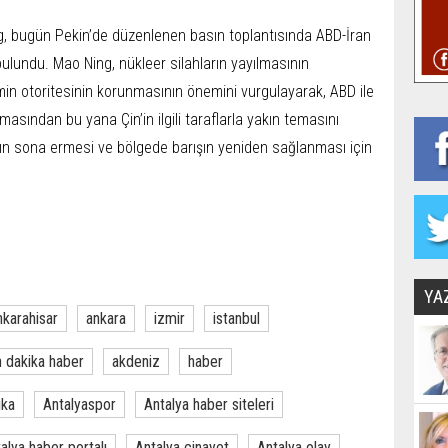
ng, bugün Pekin’de düzenlenen basın toplantısında ABD-İran
ulundu. Mao Ning, nükleer silahların yayılmasının
min otoritesinin korunmasının önemini vurgulayarak, ABD ile
şlamasından bu yana Çin’in ilgili taraflarla yakın temasını
rın sona ermesi ve bölgede barışın yeniden sağlanması için
YA
nkarahisar
ankara
izmir
istanbul
 dakika haber
akdeniz
haber
ika
Antalyaspor
Antalya haber siteleri
alya haber portalı
Antalya cinayet
Antalya olay