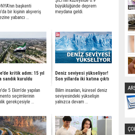
ŞİLİ'nin kuzeyinde 6.9
NYA’nın başkenti
büyüklüğünde deprem
da bir kişinin alışveriş
meydana geldi.
zine yabancı ...
e’de kritik adım: 15 yıl
Deniz seviyesi yükseliyor!
a sandık kuruldu
Son yıllarda iki katına çıktı
AR
e’de 5 Ekim’de yapılan
Bilim insanları, küresel deniz
mento seçimlerinin
seviyesindeki yükselişin
lik gerekçesiyle ...
yalnızca devam ...
ÇO