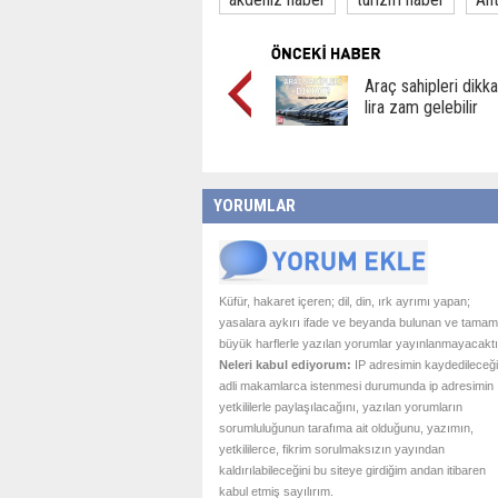
Araç sahipleri dikka
lira zam gelebilir
YORUMLAR
Küfür, hakaret içeren; dil, din, ırk ayrımı yapan;
yasalara aykırı ifade ve beyanda bulunan ve tamam
büyük harflerle yazılan yorumlar yayınlanmayacaktı
Neleri kabul ediyorum:
IP adresimin kaydedileceği
adli makamlarca istenmesi durumunda ip adresimin
yetkililerle paylaşılacağını, yazılan yorumların
sorumluluğunun tarafıma ait olduğunu, yazımın,
yetkililerce, fikrim sorulmaksızın yayından
kaldırılabileceğini bu siteye girdiğim andan itibaren
kabul etmiş sayılırım.