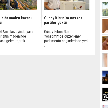
la'da maden kazası:
Güney Kıbrıs'ta merkez
lü
partiler çöktü
LA'nın kuzeyinde yasa
Güney Kıbrıs Rum
bir altın madeninde
Yönetimi'nde düzenlenen
na gelen toprak ...
parlamento seçimlerinde yeni
...