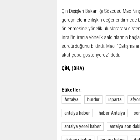
Çin Dışişleri Bakanlığı Sözcüsü Mao Ni
görüşmelerine ilişkin değerlendirmede b
önlenmesine yönelik uluslararası siste
İsrail’in İran’a yönelik saldırılarının ba
sürdürdüğünü bildirdi. Mao, “Çatışmala
aktif çaba gösteriyoruz” dedi.
ÇİN, (DHA)
Etiketler:
Antalya
burdur
ısparta
afyo
antalya haber
haber Antalya
son
antalya yerel haber
antalya son dak
akdeniz haber
turizm haber
Ant