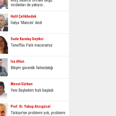
Ateş sadece ormanı değil,
vicdanları da yakıyor...
Halit Çelikbudak
İtalya ‘Mancini‘ dedi
Sude Karataş Geyikci
Teneffüs Park maceramız
İsa Altun
Bilişim güvenlik farkındalığı
Mesut Gürkan
Yeni Başhekim hızlı başladı
Prof. Dr. Yakup Alıcıgüzel
Türkiye’nin problemi yok, problemi