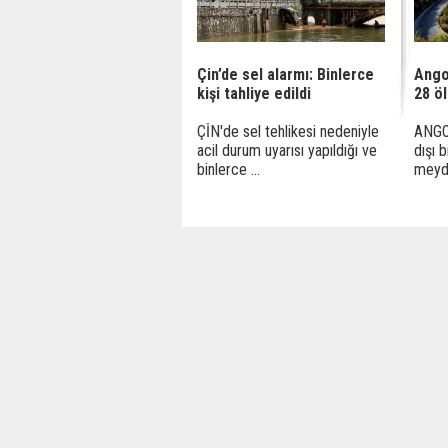
Çin’de sel alarmı: Binlerce
Ango
kişi tahliye edildi
28 ö
ÇİN'de sel tehlikesi nedeniyle
ANGO
acil durum uyarısı yapıldığı ve
dışı 
binlerce ...
meyda