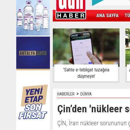
ANA SAYFA
TÜ
KAMPÜS
SPOR
GÜN'ÜN ÜRÜNÜ
'Sahte e-tebligat tuzağına
düşmeyin'
>
HABERLER
DÜNYA
Çin’den 'nükleer s
ÇİN, İran nükleer sorununun ç