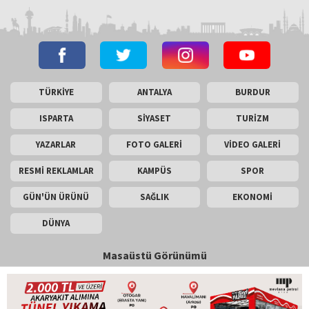
TÜRKİYE
ANTALYA
BURDUR
ISPARTA
SİYASET
TURİZM
YAZARLAR
FOTO GALERİ
VİDEO GALERİ
RESMİ REKLAMLAR
KAMPÜS
SPOR
GÜN'ÜN ÜRÜNÜ
SAĞLIK
EKONOMİ
DÜNYA
Masaüstü Görünümü
İletişim
Künye
Copyright © 2026 Gün Haber