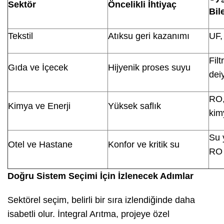
Sektör
Öncelikli İhtiyaç
Bil
Tekstil
Atıksu geri kazanımı
UF,
Fil
Gıda ve İçecek
Hijyenik proses suyu
dei
RO,
Kimya ve Enerji
Yüksek saflık
kim
Su 
Otel ve Hastane
Konfor ve kritik su
RO
Doğru Sistem Seçimi İçin İzlenecek Adımlar
Sektörel seçim, belirli bir sıra izlendiğinde daha
isabetli olur. İntegral Arıtma, projeye özel