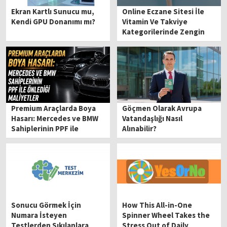
Ekran Kartlı Sunucu mu,
Online Eczane Sitesi İle
Kendi GPU Donanımı mı?
Vitamin Ve Takviye
Kategorilerinde Zengin
Seçenekler
Premium Araçlarda Boya
Göçmen Olarak Avrupa
Hasarı: Mercedes ve BMW
Vatandaşlığı Nasıl
Sahiplerinin PPF ile
Alınabilir?
Önlediği Maliyetler
Sonucu Görmek İçin
How This All-in-One
Numara İsteyen
Spinner Wheel Takes the
Testlerden Sıkılanlara
Stress Out of Daily