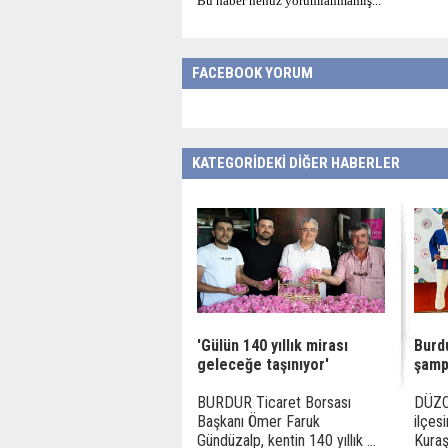
Bu haber henüz yorumlanmamış...
FACEBOOK YORUM
KATEGORİDEKİ DİĞER HABERLER
'Gülün 140 yıllık mirası
Burd
geleceğe taşınıyor'
şamp
BURDUR Ticaret Borsası
DÜZC
Başkanı Ömer Faruk
ilçes
Gündüzalp, kentin 140 yıllık ...
Kuraş