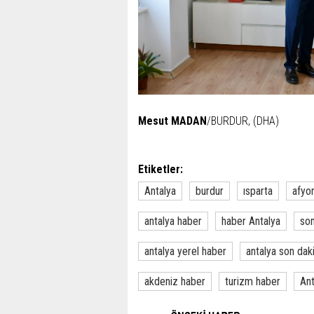
Mesut MADAN
/BURDUR, (DHA)
Etiketler:
Antalya
burdur
ısparta
afyo
antalya haber
haber Antalya
son
antalya yerel haber
antalya son dak
akdeniz haber
turizm haber
Ant