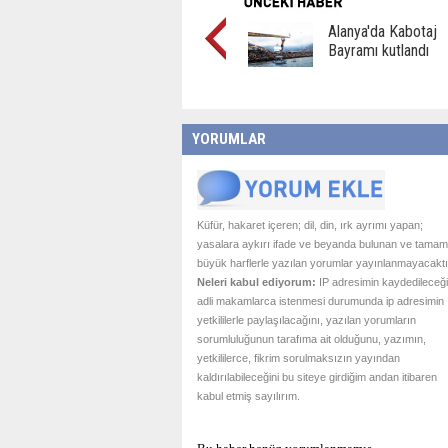
Alanya'da Kabotaj
Bayramı kutlandı
YORUMLAR
Küfür, hakaret içeren; dil, din, ırk ayrımı yapan;
yasalara aykırı ifade ve beyanda bulunan ve tamam
büyük harflerle yazılan yorumlar yayınlanmayacaktı
Neleri kabul ediyorum:
IP adresimin kaydedileceği
adli makamlarca istenmesi durumunda ip adresimin
yetkililerle paylaşılacağını, yazılan yorumların
sorumluluğunun tarafıma ait olduğunu, yazımın,
yetkililerce, fikrim sorulmaksızın yayından
kaldırılabileceğini bu siteye girdiğim andan itibaren
kabul etmiş sayılırım.