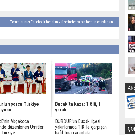
Yorumlarınızı Facebook hesabınız üzerinden yapın hemen onaylansın...
AR
urlu sporcu Türkiye
Bucak'ta kaza: 1 ölü, 1
iyonu
yaralı
E'nin Akçakoca
BURDUR'un Bucak ilçesi
inde düzenlenen Ümitler
yakınlarında TIR ile çarpışan
ÇO
 Türkiye
hafif ticari araçtaki ...