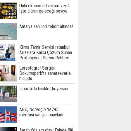
Ünlü ekonomist rakam verdi:
İşte altının geleceği seviye
Antalya sahilleri tehdit altında!
Klima Tamir Servisi İstanbul:
Arızalara Kalıcı Çözüm Sunan
Profesyonel Servis Rehberi
Lerestograf Sergisi,
Dokumapark'ta sanatseverle
buluştu
Isparta'da bisiklet heyecanı
ABD, Norveç'e 'M795'
mermisi satışını onayladı
Antalya'da acı olay! Evinde ölü