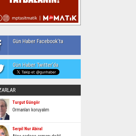
Gün Haber Facebook'ta
Gün Haber Twitter'da
ZARLAR
Turgut Güngör
Ormanları koruyalım
Serpil Nur Abiral