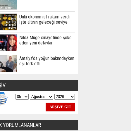
Ünlü ekonomist rakam verdi:
İşte altının geleceği seviye
Nilda Müge cinayetinde şoke
eden yeni detaylar
Antalya'da yoğun bakımdayken
eşi terk etti
ŞİV
K YORUMLANANLAR