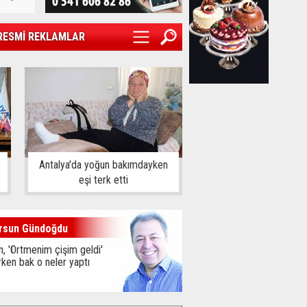
RESMİ REKLAMLAR
Antalya'da yoğun bakımdayken
eşi terk etti
rsun Gündoğdu
, 'Örtmenim çişim geldi'
ken bak o neler yaptı