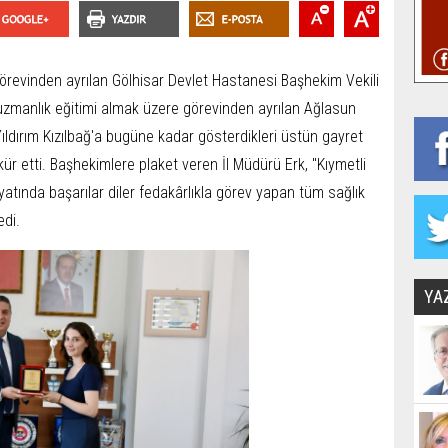
görevinden ayrılan Gölhisar Devlet Hastanesi Başhekim Vekili
 uzmanlık eğitimi almak üzere görevinden ayrılan Ağlasun
ldırım Kızılbağ'a bugüne kadar gösterdikleri üstün gayret
kür etti. Başhekimlere plaket veren İl Müdürü Erk, "Kıymetli
atında başarılar diler fedakârlıkla görev yapan tüm sağlık
edi.
YA