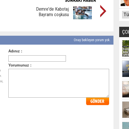
Demre'de Kabotaj
Bayramı coşkusu
ÇO
Onay bekleyen yorum yok.
ı
r.
ni,