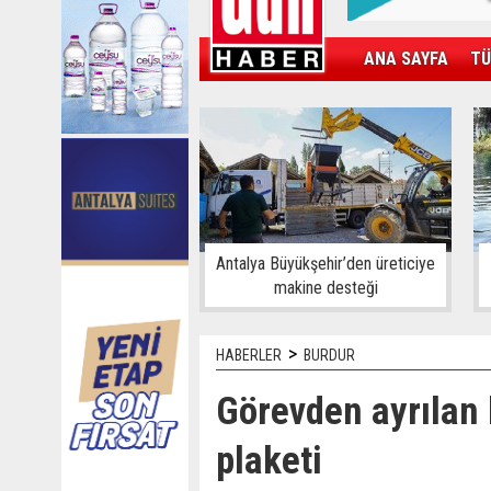
ANA SAYFA
TÜ
KAMPÜS
SPOR
GÜN'ÜN ÜRÜNÜ
Antalya Büyükşehir’den üreticiye
makine desteği
>
HABERLER
BURDUR
Görevden ayrılan
plaketi