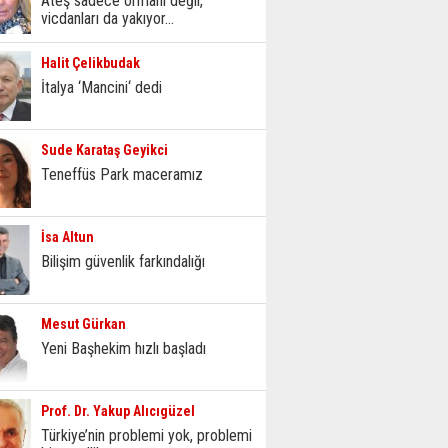
Ateş sadece ormanı değil,
vicdanları da yakıyor...
Halit Çelikbudak
İtalya ‘Mancini‘ dedi
Sude Karataş Geyikci
Teneffüs Park maceramız
İsa Altun
Bilişim güvenlik farkındalığı
Mesut Gürkan
Yeni Başhekim hızlı başladı
Prof. Dr. Yakup Alıcıgüzel
Türkiye’nin problemi yok, problemi