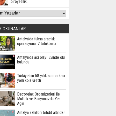
bireysellik..
K OKUNANLAR
Antalya'da fuhşa aracılık
operasyonu: 7 tutuklama
Antalya'da acı olay! Evinde ölü
bulundu
Türkiye'nin 58 yıllık su markası
yerli kola üretti
Decorelax Organizerleri ile
Mutfak ve Banyonuzda Yer
Açın
Antalya sahilleri tehdit altında!