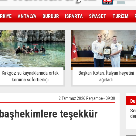
RKİYE
ANTALYA
BURDUR
ISPARTA
SİYASET
TURİZM
SAĞLIK
EKONOMİ
DÜNYA
Kırkgöz su kaynaklarında ortak
Başkan Kotan, İtalyan heyetini
koruma seferberliği
ağırladı
2 Temmuz 2026 Perşembe - 09:30
Du
 başhekimlere teşekkür
Sen
der