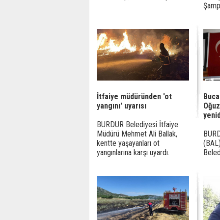
Şampi
İtfaiye müdüründen 'ot
Buca
yangını' uyarısı
Oğuz
yenid
BURDUR Belediyesi İtfaiye
Müdürü Mehmet Ali Ballak,
BURD
kentte yaşayanları ot
(BAL)
yangınlarına karşı uyardı.
Beled