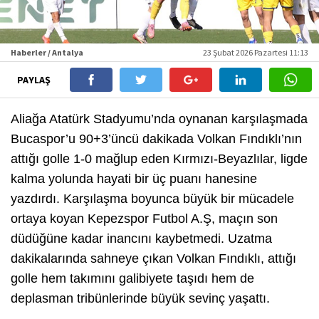
Haberler / Antalya
23 Şubat 2026 Pazartesi 11:13
PAYLAŞ
Aliağa Atatürk Stadyumu’nda oynanan karşılaşmada
Bucaspor’u 90+3’üncü dakikada Volkan Fındıklı’nın
attığı golle 1-0 mağlup eden Kırmızı-Beyazlılar, ligde
kalma yolunda hayati bir üç puanı hanesine
yazdırdı. Karşılaşma boyunca büyük bir mücadele
ortaya koyan Kepezspor Futbol A.Ş, maçın son
düdüğüne kadar inancını kaybetmedi. Uzatma
dakikalarında sahneye çıkan Volkan Fındıklı, attığı
golle hem takımını galibiyete taşıdı hem de
deplasman tribünlerinde büyük sevinç yaşattı.