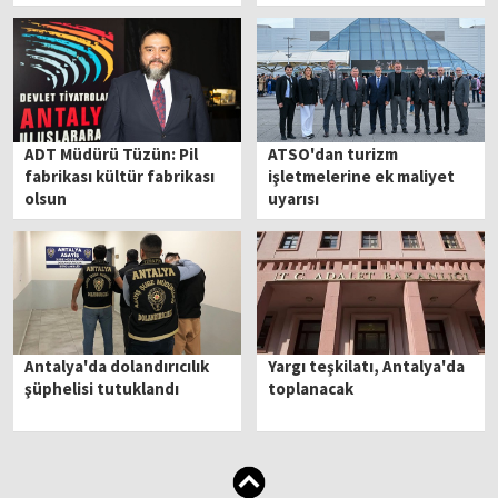
ADT Müdürü Tüzün: Pil
ATSO'dan turizm
fabrikası kültür fabrikası
işletmelerine ek maliyet
olsun
uyarısı
Antalya'da dolandırıcılık
Yargı teşkilatı, Antalya'da
şüphelisi tutuklandı
toplanacak