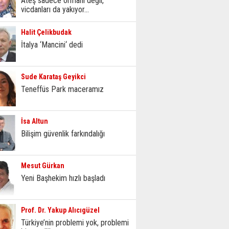
Ateş sadece ormanı değil,
vicdanları da yakıyor...
Halit Çelikbudak
İtalya ‘Mancini‘ dedi
Sude Karataş Geyikci
Teneffüs Park maceramız
İsa Altun
Bilişim güvenlik farkındalığı
Mesut Gürkan
Yeni Başhekim hızlı başladı
Prof. Dr. Yakup Alıcıgüzel
Türkiye’nin problemi yok, problemi