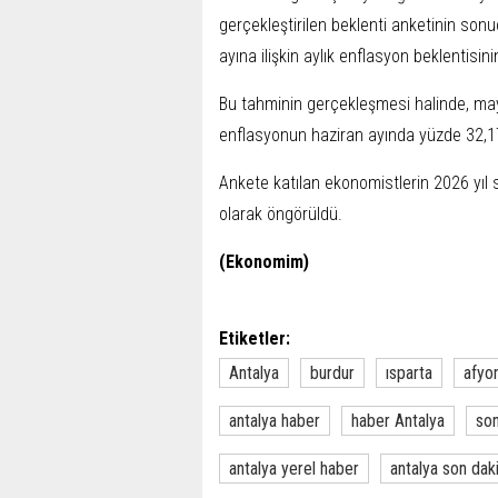
gerçekleştirilen beklenti anketinin sonu
ayına ilişkin aylık enflasyon beklentisi
Bu tahminin gerçekleşmesi halinde, may
enflasyonun haziran ayında yüzde 32,17
Ankete katılan ekonomistlerin 2026 yıl 
olarak öngörüldü.
(Ekonomim)
Etiketler:
Antalya
burdur
ısparta
afyo
antalya haber
haber Antalya
son
antalya yerel haber
antalya son dak