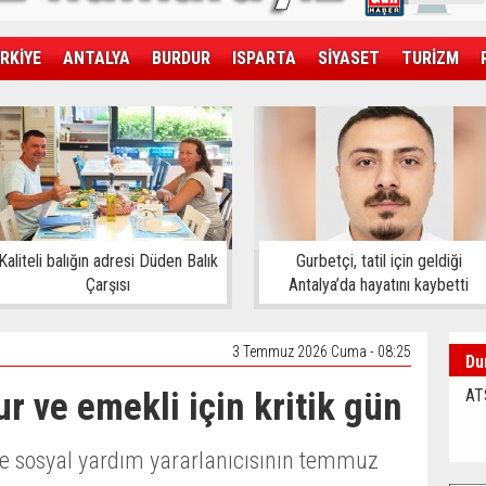
RKİYE
ANTALYA
BURDUR
ISPARTA
SİYASET
TURİZM
SAĞLIK
EKONOMİ
DÜNYA
Kaliteli balığın adresi Düden Balık
Gurbetçi, tatil için geldiği
Çarşısı
Antalya’da hayatını kaybetti
3 Temmuz 2026 Cuma - 08:25
Du
 ve emekli için kritik gün
AT
e sosyal yardım yararlanıcısının temmuz