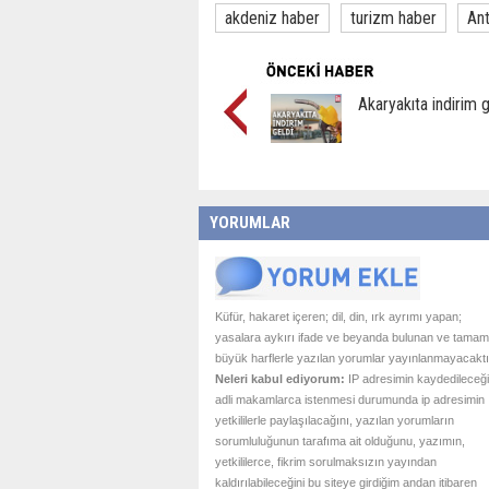
akdeniz haber
turizm haber
Ant
Akaryakıta indirim g
YORUMLAR
Küfür, hakaret içeren; dil, din, ırk ayrımı yapan;
yasalara aykırı ifade ve beyanda bulunan ve tamam
büyük harflerle yazılan yorumlar yayınlanmayacaktı
Neleri kabul ediyorum:
IP adresimin kaydedileceği
adli makamlarca istenmesi durumunda ip adresimin
yetkililerle paylaşılacağını, yazılan yorumların
sorumluluğunun tarafıma ait olduğunu, yazımın,
yetkililerce, fikrim sorulmaksızın yayından
kaldırılabileceğini bu siteye girdiğim andan itibaren