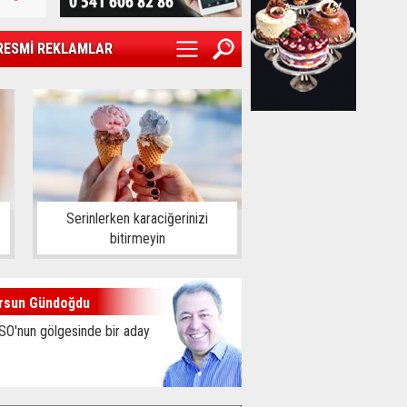
RESMİ REKLAMLAR
Serinlerken karaciğerinizi
bitirmeyin
rsun Gündoğdu
SO'nun gölgesinde bir aday