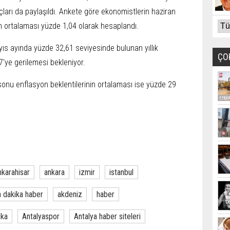
çları da paylaşıldı. Ankete göre ekonomistlerin haziran
nin ortalaması yüzde 1,04 olarak hesaplandı.
ıs ayında yüzde 32,61 seviyesinde bulunan yıllık
ÇO
'ye gerilemesi bekleniyor.
sonu enflasyon beklentilerinin ortalaması ise yüzde 29
nkarahisar
ankara
izmir
istanbul
 dakika haber
akdeniz
haber
ika
Antalyaspor
Antalya haber siteleri