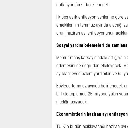
enflasyon farkı da eklenecek.
İlk beş aylık enflasyon verilerine gör
emeklilerinin temmuz ayında alacağı z
oran, haziran ayı enflasyonunun açıkla
Sosyal yardım ödemeleri de zamlana
Memur maaş katsayısındaki artış, yalnı
ödemesini de doğrudan etkileyecek. Me
aylıkları, evde bakım yardımları ve 65 
Böylece temmuz ayında belirlenecek artı
birlikte toplamda 25 milyona yakın vat
niteliği taşıyacak.
Ekonomistlerin haziran ayı enflasyon
TÜİK'in bugün açıklayacağı haziran ayı 