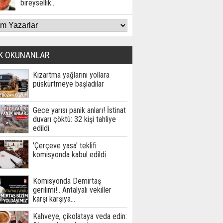
bireysellik..
K OKUNANLAR
Kızartma yağlarını yollara
püskürtmeye başladılar
Gece yarısı panik anları! İstinat
duvarı çöktü: 32 kişi tahliye
edildi
'Çerçeve yasa' teklifi
komisyonda kabul edildi
Komisyonda Demirtaş
gerilimi!.. Antalyalı vekiller
karşı karşıya…
Kahveye, çikolataya veda edin: