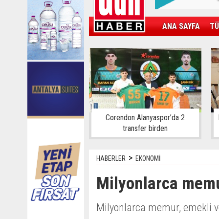
ANA SAYFA
TÜ
KAMPÜS
SPOR
GÜN'ÜN ÜRÜNÜ
Corendon Alanyaspor’da 2
transfer birden
>
HABERLER
EKONOMİ
Milyonlarca memur
Milyonlarca memur, emekli v