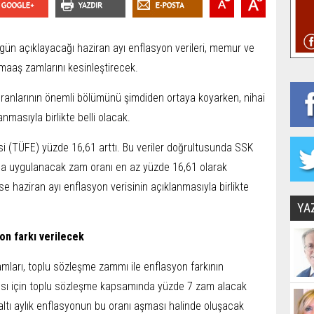
gün açıklayacağı haziran ayı enflasyon verileri, memur ve
ı maaş zamlarını kesinleştirecek.
m oranlarının önemli bölümünü şimdiden ortaya koyarken, nihai
nmasıyla birlikte belli olacak.
ksi (TÜFE) yüzde 16,61 arttı. Bu veriler doğrultusunda SSK
nda uygulanacak zam oranı en az yüzde 16,61 olarak
se haziran ayı enflasyon verisinin açıklanmasıyla birlikte
YA
n farkı verilecek
ları, toplu sözleşme zammı ile enflasyon farkının
 yarısı için toplu sözleşme kapsamında yüzde 7 zam alacak
altı aylık enflasyonun bu oranı aşması halinde oluşacak