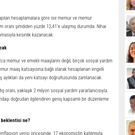
e yapılan hesaplamalara göre ise memur ve memur
am oranı şimdiden yüzde 12,41'e ulaşmış durumda. Nihai
nmasıyla kesinlik kazanacak.
cak
zca memur ve emekli maaşlarını değil, birçok sosyal yardım
mur maaş katsayısına bağlı olarak hesaplanan engelli
yaş aylıkları da yeni katsayı doğrultusunda zamlanacak.
ş oranı, yaklaşık 2 milyon sosyal yardım yararlanıcısıyla
andaşı doğrudan ilgilendiren geniş kapsamlı bir düzenleme
 beklentisi ne?
enflasyon verisi öncesinde, 17 ekonomistin katılımıyla