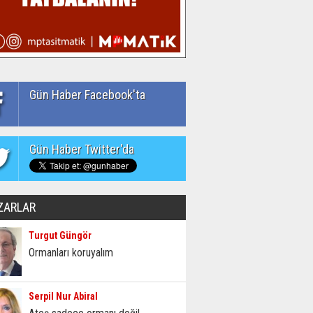
Gün Haber Facebook'ta
Gün Haber Twitter'da
ZARLAR
Turgut Güngör
Ormanları koruyalım
Serpil Nur Abiral