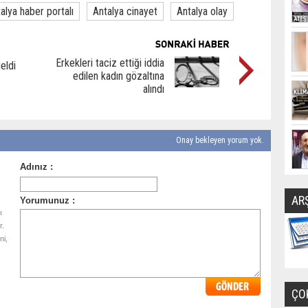
alya haber portalı
Antalya cinayet
Antalya olay
Erkekleri taciz ettiği iddia
eldi
edilen kadın gözaltına
alındı
Onay bekleyen yorum yok.
AR
ı
r.
ni,
ÇO