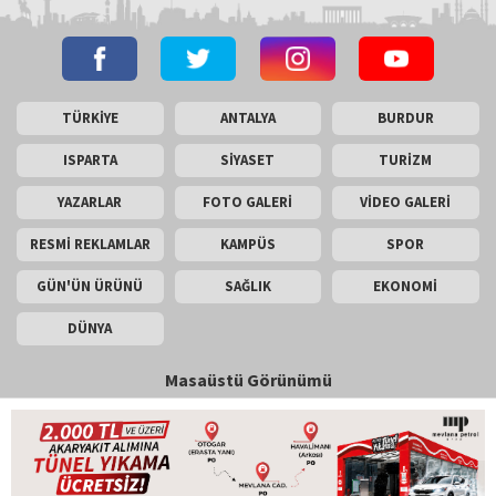
TÜRKİYE
ANTALYA
BURDUR
ISPARTA
SİYASET
TURİZM
YAZARLAR
FOTO GALERİ
VİDEO GALERİ
RESMİ REKLAMLAR
KAMPÜS
SPOR
GÜN'ÜN ÜRÜNÜ
SAĞLIK
EKONOMİ
DÜNYA
Masaüstü Görünümü
İletişim
Künye
Copyright © 2026 Gün Haber