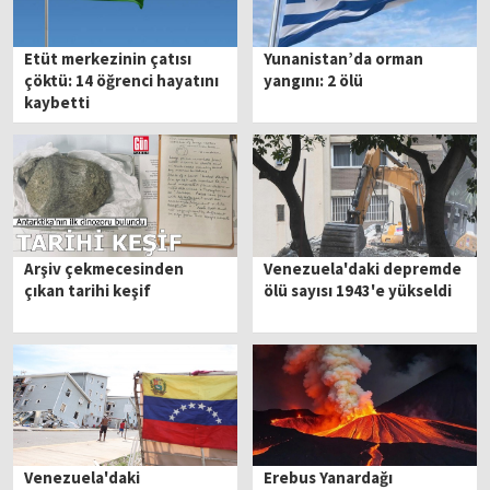
Etüt merkezinin çatısı
Yunanistan’da orman
çöktü: 14 öğrenci hayatını
yangını: 2 ölü
kaybetti
Arşiv çekmecesinden
Venezuela'daki depremde
çıkan tarihi keşif
ölü sayısı 1943'e yükseldi
Venezuela'daki
Erebus Yanardağı