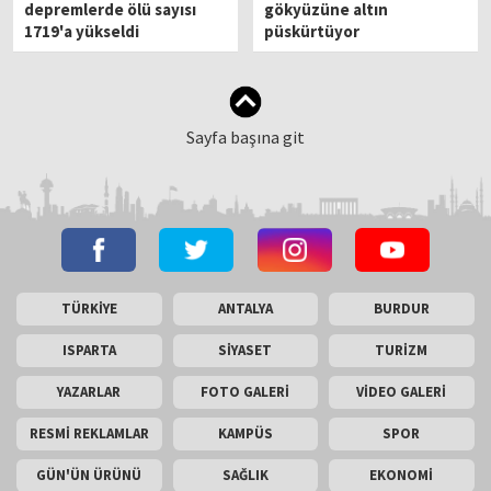
depremlerde ölü sayısı
gökyüzüne altın
1719'a yükseldi
püskürtüyor
Sayfa başına git
TÜRKİYE
ANTALYA
BURDUR
ISPARTA
SİYASET
TURİZM
YAZARLAR
FOTO GALERİ
VİDEO GALERİ
RESMİ REKLAMLAR
KAMPÜS
SPOR
GÜN'ÜN ÜRÜNÜ
SAĞLIK
EKONOMİ