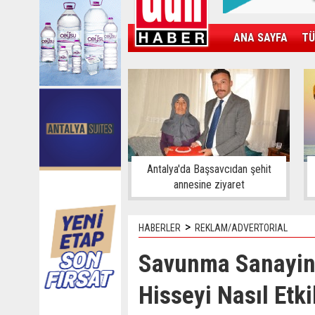
ANA SAYFA
TÜ
KAMPÜS
SPOR
GÜN'ÜN ÜRÜNÜ
Antalya'da Başsavcıdan şehit
annesine ziyaret
>
HABERLER
REKLAM/ADVERTORIAL
Savunma Sanayin
Hisseyi Nasıl Etki