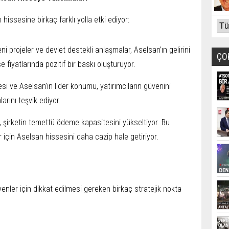
ssesine birkaç farklı yolla etki ediyor:
ni projeler ve devlet destekli anlaşmalar, Aselsan’ın gelirini
ÇO
 fiyatlarında pozitif bir baskı oluşturuyor.
i ve Aselsan’ın lider konumu, yatırımcıların güvenini
larını teşvik ediyor.
ı, şirketin temettü ödeme kapasitesini yükseltiyor. Bu
 için Aselsan hissesini daha cazip hale getiriyor.
nler için dikkat edilmesi gereken birkaç stratejik nokta