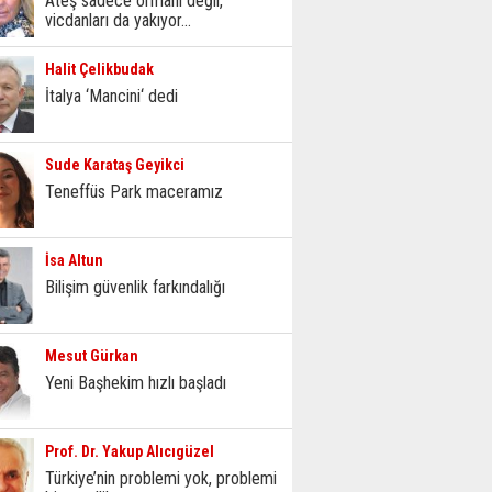
Ateş sadece ormanı değil,
vicdanları da yakıyor...
Halit Çelikbudak
İtalya ‘Mancini‘ dedi
Sude Karataş Geyikci
Teneffüs Park maceramız
İsa Altun
Bilişim güvenlik farkındalığı
Mesut Gürkan
Yeni Başhekim hızlı başladı
Prof. Dr. Yakup Alıcıgüzel
Türkiye’nin problemi yok, problemi