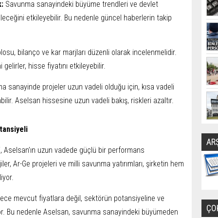
k:
Savunma sanayindeki büyüme trendleri ve devlet
eleceğini etkileyebilir. Bu nedenle güncel haberlerin takip
ablosu, bilanço ve kar marjları düzenli olarak incelenmelidir.
lirler, hisse fiyatını etkileyebilir.
 sanayinde projeler uzun vadeli olduğu için, kısa vadeli
bilir. Aselsan hissesine uzun vadeli bakış, riskleri azaltır.
ansiyeli
AR
 Aselsan’ın uzun vadede güçlü bir performans
iler, Ar-Ge projeleri ve milli savunma yatırımları, şirketin hem
iyor.
dece mevcut fiyatlara değil, sektörün potansiyeline ve
ÇO
diyor. Bu nedenle Aselsan, savunma sanayindeki büyümeden