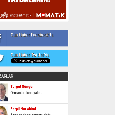
Gün Haber Facebook'ta
Gün Haber Twitter'da
ZARLAR
Turgut Güngör
Ormanları koruyalım
Serpil Nur Abiral