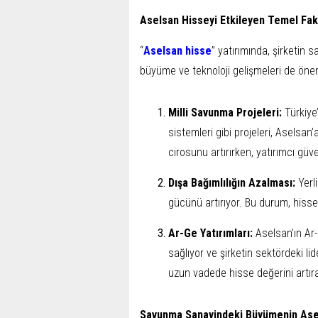
Aselsan Hisseyi Etkileyen Temel Fak
“
Aselsan hisse
” yatırımında, şirketin
büyüme ve teknoloji gelişmeleri de önem
Milli Savunma Projeleri:
Türkiye
sistemleri gibi projeleri, Aselsan’a
cirosunu artırırken, yatırımcı güv
Dışa Bağımlılığın Azalması:
Yerl
gücünü artırıyor. Bu durum, hisse
Ar-Ge Yatırımları:
Aselsan’ın Ar-
sağlıyor ve şirketin sektördeki lid
uzun vadede hisse değerini artırac
Savunma Sanayindeki Büyümenin Ase