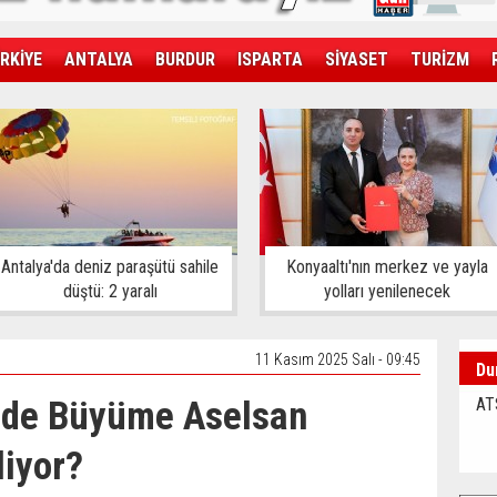
RKİYE
ANTALYA
BURDUR
ISPARTA
SİYASET
TURİZM
SAĞLIK
EKONOMİ
DÜNYA
Antalya'da deniz paraşütü sahile
Konyaaltı'nın merkez ve yayla
düştü: 2 yaralı
yolları yenilenecek
11 Kasım 2025 Salı - 09:45
Du
de Büyüme Aselsan
AT
liyor?