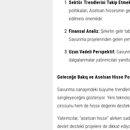
Sektör Trendlerini Takip Etme
politikaları, Aselsan hissesinin g
edilmesi önemlidir.
Finansal Analiz:
Şirketin gelir t
Savunma projelerinden gelen yeni ge
Uzun Vadeli Perspektif:
Savunma
dalgalanmalar yatırımcıları yanılta
Geleceğe Bakış ve Aselsan Hisse Pot
Savunma sanayindeki büyüme trendleri,
sergileyeceğini gösteriyor. Yeni teknoloj
cirosunu hem de hisse değerini destekl
Yatırımcılar, “aselsan hisse” alırken sa
devlet destekli projelere de dikkat e