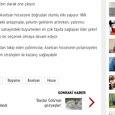
iri olarak öne çıkıyor.
elsan hissesine doğrudan olumlu etki yapıyor. Milli
kli anlaşmalar, şirketin gelirlerini artırırken, yatırımcı
a sanayindeki büyümeden en çok fayda sağlayan lider şirket
azip bir seçenek olmaya devam ediyor.
n takip eden yatırımcılar, Aselsan hissesinin potansiyelini
m stratejileri ile kazanç sağlayabilir.
i
Büyüme
Aselsan
Hisse
p
'Burdur Gölü'nün
landı
gözyaşları'