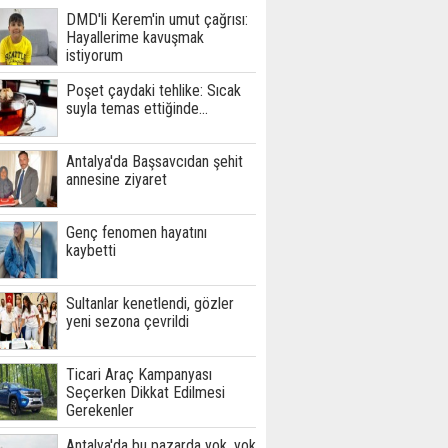
DMD'li Kerem'in umut çağrısı:
Hayallerime kavuşmak
istiyorum
Poşet çaydaki tehlike: Sıcak
suyla temas ettiğinde...
Antalya'da Başsavcıdan şehit
annesine ziyaret
Genç fenomen hayatını
kaybetti
Sultanlar kenetlendi, gözler
yeni sezona çevrildi
Ticari Araç Kampanyası
Seçerken Dikkat Edilmesi
Gerekenler
Antalya'da bu pazarda yok, yok