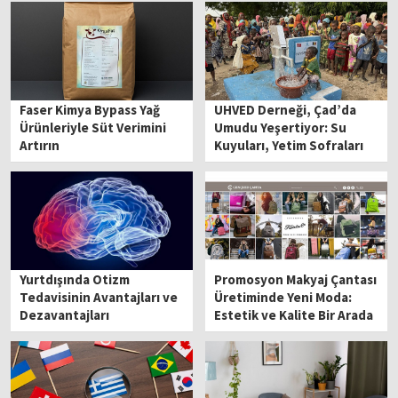
Faser Kimya Bypass Yağ
UHVED Derneği, Çad’da
Ürünleriyle Süt Verimini
Umudu Yeşertiyor: Su
Artırın
Kuyuları, Yetim Sofraları
ve Manevi Destekler
Sürüyor
Yurtdışında Otizm
Promosyon Makyaj Çantası
Tedavisinin Avantajları ve
Üretiminde Yeni Moda:
Dezavantajları
Estetik ve Kalite Bir Arada