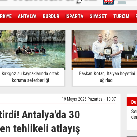
RKİYE
ANTALYA
BURDUR
ISPARTA
SİYASET
TURİZM
SAĞLIK
EKONOMİ
DÜNYA
Kırkgöz su kaynaklarında ortak
Başkan Kotan, İtalyan heyetini
koruma seferberliği
ağırladı
19 Mayıs 2025 Pazartesi - 13:37
Du
irdi! Antalya'da 30
Sen
der
en tehlikeli atlayış