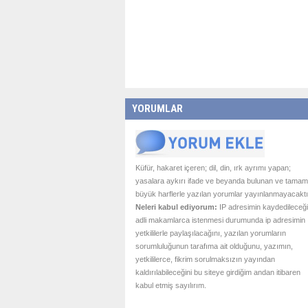
YORUMLAR
Küfür, hakaret içeren; dil, din, ırk ayrımı yapan;
yasalara aykırı ifade ve beyanda bulunan ve tamam
büyük harflerle yazılan yorumlar yayınlanmayacaktı
Neleri kabul ediyorum:
IP adresimin kaydedileceği
adli makamlarca istenmesi durumunda ip adresimin
yetkililerle paylaşılacağını, yazılan yorumların
sorumluluğunun tarafıma ait olduğunu, yazımın,
yetkililerce, fikrim sorulmaksızın yayından
kaldırılabileceğini bu siteye girdiğim andan itibaren
kabul etmiş sayılırım.