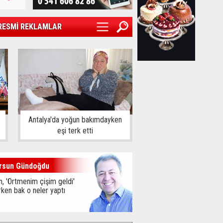
RESMİ REKLAMLAR
Antalya'da yoğun bakımdayken
eşi terk etti
rsun Gündoğdu
, 'Örtmenim çişim geldi'
ken bak o neler yaptı