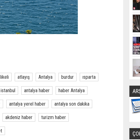
likeli
atlayış
Antalya
burdur
ısparta
istanbul
antalya haber
haber Antalya
AR
r
antalya yerel haber
antalya son dakika
akdeniz haber
turizm haber
et
ÇO