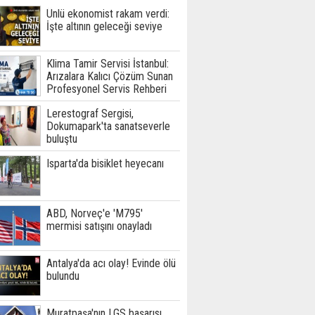
Ünlü ekonomist rakam verdi:
İşte altının geleceği seviye
Klima Tamir Servisi İstanbul:
Arızalara Kalıcı Çözüm Sunan
Profesyonel Servis Rehberi
Lerestograf Sergisi,
Dokumapark'ta sanatseverle
buluştu
Isparta'da bisiklet heyecanı
ABD, Norveç'e 'M795'
mermisi satışını onayladı
Antalya'da acı olay! Evinde ölü
bulundu
Muratpaşa'nın LGS başarısı