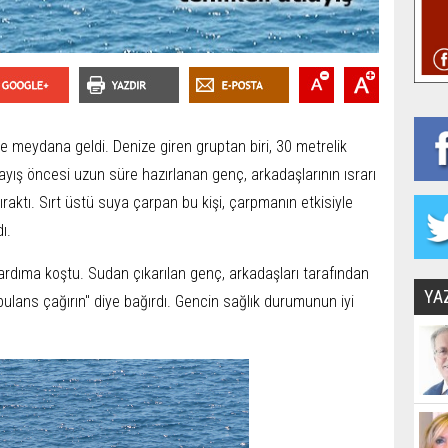
de meydana geldi. Denize giren gruptan biri, 30 metrelik
layış öncesi uzun süre hazırlanan genç, arkadaşlarının ısrarı
ıraktı. Sırt üstü suya çarpan bu kişi, çarpmanın etkisiyle
ı.
dıma koştu. Sudan çıkarılan genç, arkadaşları tarafından
YA
Ambulans çağırın" diye bağırdı. Gencin sağlık durumunun iyi