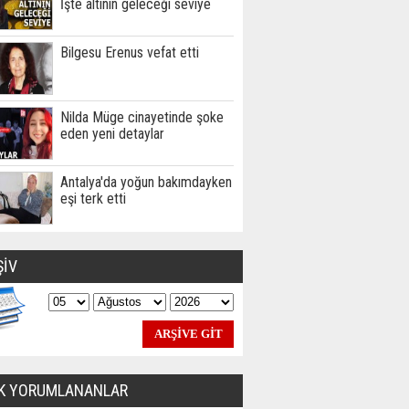
İşte altının geleceği seviye
Bilgesu Erenus vefat etti
Nilda Müge cinayetinde şoke
eden yeni detaylar
Antalya'da yoğun bakımdayken
eşi terk etti
ŞİV
K YORUMLANANLAR