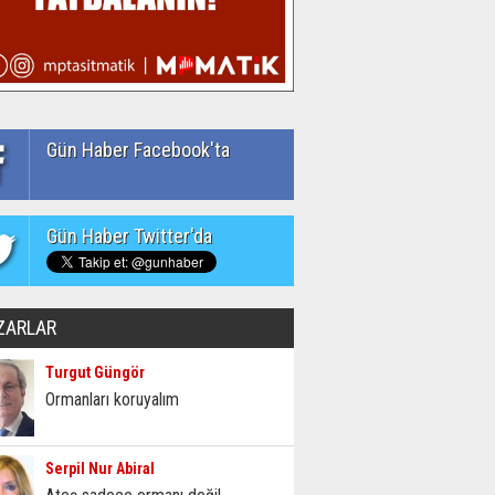
Gün Haber Facebook'ta
Gün Haber Twitter'da
ZARLAR
Turgut Güngör
Ormanları koruyalım
Serpil Nur Abiral