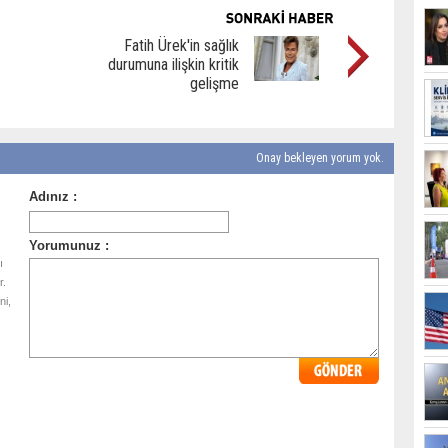
Fatih Ürek'in sağlık
durumuna ilişkin kritik
gelişme
Onay bekleyen yorum yok.
ı
r.
ni,