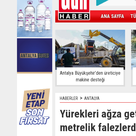
ANA SAYFA
TÜ
KAMPÜS
SPOR
GÜN'ÜN ÜRÜNÜ
Antalya Büyükşehir’den üreticiye
makine desteği
>
HABERLER
ANTALYA
Yürekleri ağza get
metrelik falezlerd