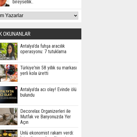
bireysellik..
K OKUNANLAR
Antalya'da fuhşa aracılık
operasyonu: 7 tutuklama
Türkiye'nin 58 yıllık su markası
yerli kola üretti
Antalya'da acı olay! Evinde ölü
bulundu
Decorelax Organizerleri ile
Mutfak ve Banyonuzda Yer
Açın
Ünlü ekonomist rakam verdi: