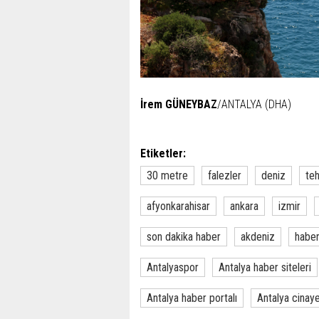
İrem GÜNEYBAZ
/ANTALYA (DHA)
Etiketler:
30 metre
falezler
deniz
teh
afyonkarahisar
ankara
izmir
son dakika haber
akdeniz
habe
Antalyaspor
Antalya haber siteleri
Antalya haber portalı
Antalya cinay