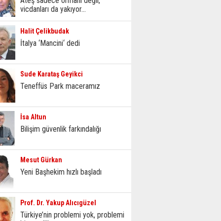
Ateş sadece ormanı değil,
vicdanları da yakıyor...
Halit Çelikbudak
İtalya ‘Mancini‘ dedi
Sude Karataş Geyikci
Teneffüs Park maceramız
İsa Altun
Bilişim güvenlik farkındalığı
Mesut Gürkan
Yeni Başhekim hızlı başladı
Prof. Dr. Yakup Alıcıgüzel
Türkiye’nin problemi yok, problemi