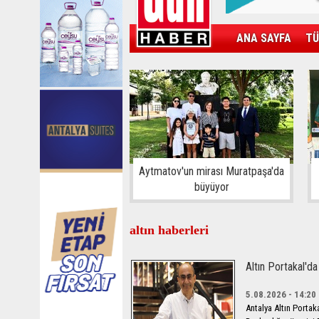
ANA SAYFA
TÜ
KAMPÜS
SPOR
GÜN'ÜN ÜRÜNÜ
Aytmatov'un mirası Muratpaşa'da
büyüyor
altın haberleri
Altın Portakal'd
5.08.2026 - 14:20
Antalya Altın Portak