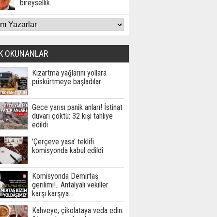
bireysellik..
K OKUNANLAR
Kızartma yağlarını yollara
püskürtmeye başladılar
Gece yarısı panik anları! İstinat
duvarı çöktü: 32 kişi tahliye
edildi
'Çerçeve yasa' teklifi
komisyonda kabul edildi
Komisyonda Demirtaş
gerilimi!.. Antalyalı vekiller
karşı karşıya…
Kahveye, çikolataya veda edin: