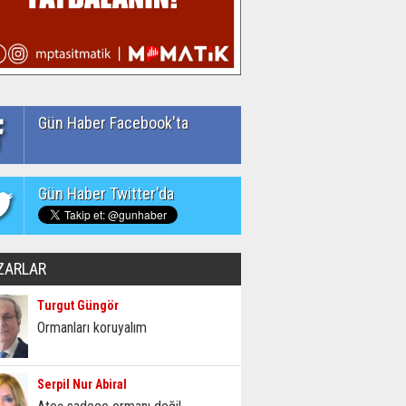
Gün Haber Facebook'ta
Gün Haber Twitter'da
ZARLAR
Turgut Güngör
Ormanları koruyalım
Serpil Nur Abiral