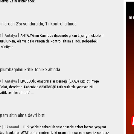
 Derviş Zaim üstlenecek.
ınlardan 2'si söndürüldü, 1'i kontrol altında
|
|
8
Antalya
ANTALYA'nın Kumluca ilçesinde çıkan 2 yangın ekiplerin
rülürken, Alanya'daki yangın da kontrol altına alındı. Bölgedeki
 sürüyor.
aplumbağaları kritik tehlike altında
|
|
0
Antalya
EKOLOJİK Araştırmalar Derneği (EKAD) Kızılot Proje
olat, derelerin Akdeniz'e döküldüğü tatlı sularda yaşayan Nil
itik tehlike altında' ...
am altın alma devri bitti
|
|
7
Ekonomi
Türkiye'de bankacılık sektöründe ezber bozan yepyeni
azı bankalar, ATM'ler üzerinden fiziki gram altın satışını sessiz sedasız