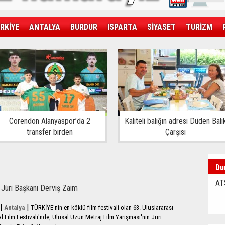
RKİYE
ANTALYA
BURDUR
ISPARTA
SİYASET
TURİZM
SAĞLIK
EKONOMİ
DÜNYA
Corendon Alanyaspor’da 2
Kaliteli balığın adresi Düden Balı
transfer birden
Çarşısı
Du
AT
a Jüri Başkanı Derviş Zaim
|
|
Antalya
TÜRKİYE'nin en köklü film festivali olan 63. Uluslararası
al Film Festivali'nde, Ulusal Uzun Metraj Film Yarışması'nın Jüri