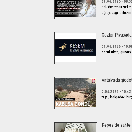
29.04.2026 - 08:5
belediyeye ait şirke
uğrayacağına ilişkin i
Gözler Piyasada: 
20.04.2026 - 10:0
görülürken, gümüş da
Antalya’da şidde
2.04.2026 - 10:42
taştı, bölgedeki birç
Kepez’de sahte a