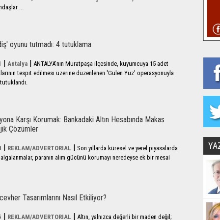
daşlar ...
 diş' oyunu tutmadı: 4 tutuklama
|
|
1
Antalya
ANTALYA'nın Muratpaşa ilçesinde, kuyumcuya 15 adet
ıklarının tespit edilmesi üzerine düzenlenen 'Gülen Yüz' operasyonuyla
tutuklandı.
asyona Karşı Korumak: Bankadaki Altın Hesabında Makas
ejik Çözümler
YA
|
|
8
REKLAM/ADVERTORIAL
Son yıllarda küresel ve yerel piyasalarda
lgalanmalar, paranın alım gücünü korumayı neredeyse ek bir mesai
ücevher Tasarımlarını Nasıl Etkiliyor?
|
|
5
REKLAM/ADVERTORIAL
Altın, yalnızca değerli bir maden değil;