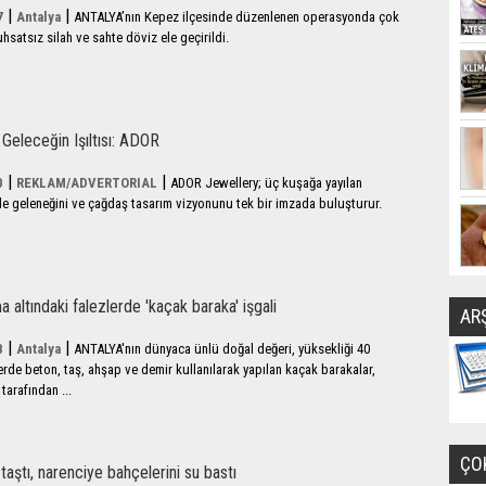
|
|
7
Antalya
ANTALYA’nın Kepez ilçesinde düzenlenen operasyonda çok
uhsatsız silah ve sahte döviz ele geçirildi.
 Geleceğin Işıltısı: ADOR
|
|
0
REKLAM/ADVERTORIAL
ADOR Jewellery; üç kuşağa yayılan
aile geleneğini ve çağdaş tasarım vizyonunu tek bir imzada buluşturur.
 altındaki falezlerde 'kaçak baraka' işgali
AR
|
|
8
Antalya
ANTALYA'nın dünyaca ünlü doğal değeri, yüksekliği 40
erde beton, taş, ahşap ve demir kullanılarak yapılan kaçak barakalar,
tarafından ...
ÇO
taştı, narenciye bahçelerini su bastı