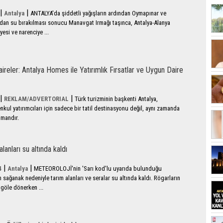
|
|
Antalya
ANTALYA'da şiddetli yağışların ardından Oymapınar ve
dan su bırakılması sonucu Manavgat Irmağı taşınca, Antalya-Alanya
esi ve narenciye ...
Daireler: Antalya Homes ile Yatırımlık Fırsatlar ve Uygun Daire
|
|
REKLAM/ADVERTORIAL
Türk turizminin başkenti Antalya,
nkul yatırımcıları için sadece bir tatil destinasyonu değil, aynı zamanda
limandır.
lanları su altında kaldı
|
|
4
Antalya
METEOROLOJİ'nin 'Sarı kod'lu uyarıda bulunduğu
n sağanak nedeniyle tarım alanları ve seralar su altında kaldı. Rögarların
r göle dönerken ...