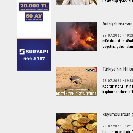
Başkanlığı görevini
Antalya'daki yang
29.07.2026 - 10:2
müdahalesi ile söndü
soğutma çalışmaları
Türkiye'nin Nil k
28.07.2026 - 09:3
Koordinatörü Fatih P
kaplumbağalarının 'kr
Kuyumculardan gr
25.07.2026 - 12:1
bir dönem başladı. B