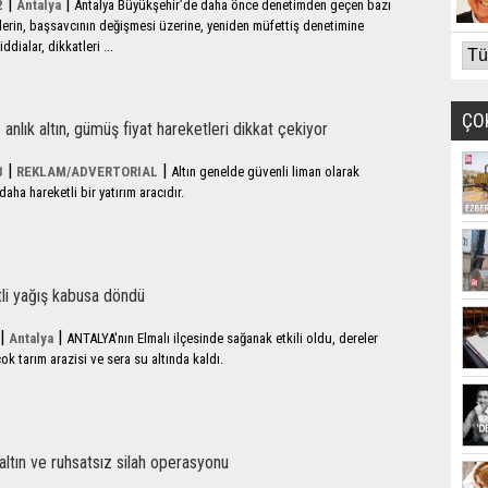
|
|
2
Antalya
Antalya Büyükşehir’de daha önce denetimden geçen bazı
tlerin, başsavcının değişmesi üzerine, yeniden müfettiş denetimine
ddialar, dikkatleri ...
ÇO
anlık altın, gümüş fiyat hareketleri dikkat çekiyor
|
|
8
REKLAM/ADVERTORIAL
Altın genelde güvenli liman olarak
ha hareketli bir yatırım aracıdır.
tli yağış kabusa döndü
|
|
Antalya
ANTALYA'nın Elmalı ilçesinde sağanak etkili oldu, dereler
ok tarım arazisi ve sera su altında kaldı.
ltın ve ruhsatsız silah operasyonu