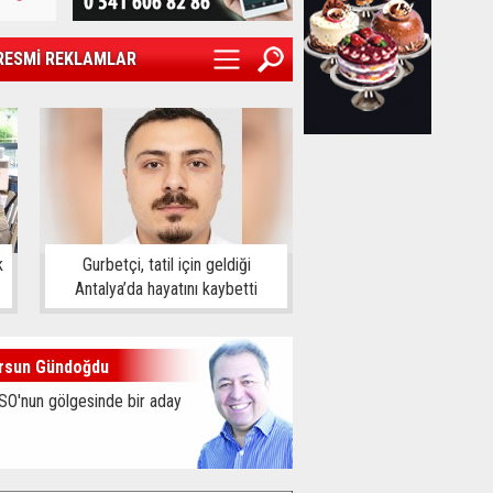
RESMİ REKLAMLAR
k
Gurbetçi, tatil için geldiği
Antalya’da hayatını kaybetti
rsun Gündoğdu
SO'nun gölgesinde bir aday